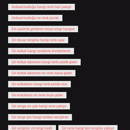
Antrasit koltuğa hangi renk halı yakışır
Antrasit koltuğa ne renk perde
Evi aydınlık gösteren boya rengi hangisi
Gri duvar rengine hangi renk uyar
Gri koltuk hangi renklerle kombinlenir
Gri koltuk takımına hangi renk yastık gider
Gri koltuk takımına ne renk masa gider
Gri koltuklara hangi renk perde olur
Gri koltuklara ne renk boya gider
Gri renge en çok hangi renk yakışır
Gri rengi için hangi renkler karıştırılır
Gri renginin zıt rengi nedir
Gri renk hangi ten rengine yakışır