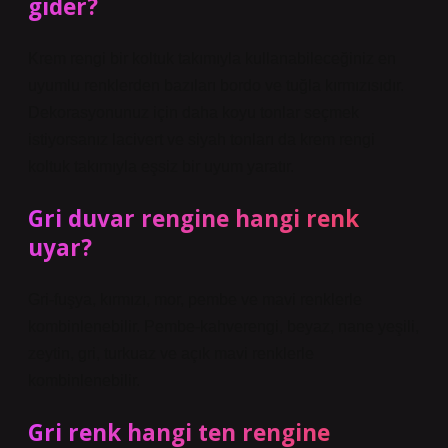
gider?
Krem rengi bir koltuk takımıyla kullanabileceğiniz en
uyumlu renklerden bazıları bordo ve tuğla kırmızısıdır.
Dekorasyonunuz için daha koyu tonlar seçmek
istiyorsanız lacivert ve siyah tonları da krem ​​rengi
koltuk takımıyla eşsiz bir uyum yaratır.
Gri duvar rengine hangi renk
uyar?
Gri-fuşya, kırmızı, mor, pembe ve mavi renklerle
kombinlenebilir. Pembe-kahverengi, beyaz, nane yeşili,
zeytin, gri, turkuaz ve açık mavi renklerle
kombinlenebilir.
Gri renk hangi ten rengine