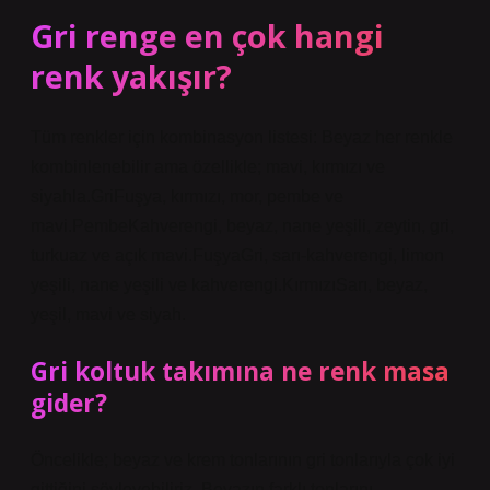
Gri renge en çok hangi
renk yakışır?
Tüm renkler için kombinasyon listesi: Beyaz her renkle
kombinlenebilir ama özellikle; mavi, kırmızı ve
siyahla.GriFuşya, kırmızı, mor, pembe ve
mavi.PembeKahverengi, beyaz, nane yeşili, zeytin, gri,
turkuaz ve açık mavi.FuşyaGri, sarı-kahverengi, limon
yeşili, nane yeşili ve kahverengi.KırmızıSarı, beyaz,
yeşil, mavi ve siyah.
Gri koltuk takımına ne renk masa
gider?
Öncelikle; beyaz ve krem ​​tonlarının gri tonlarıyla çok iyi
gittiğini söyleyebiliriz. Beyazın farklı tonlarını