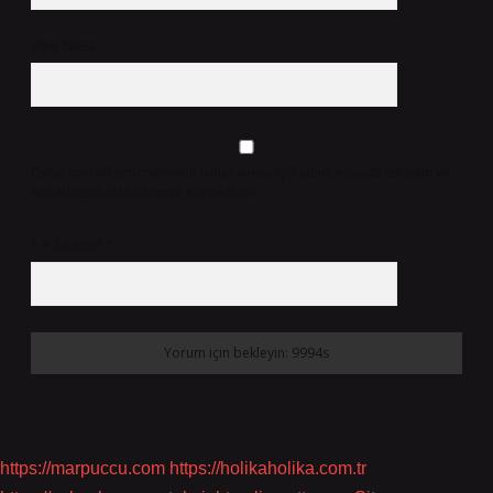
Web Sitesi
Daha sonraki yorumlarımda kullanılması için adım, e-posta adresim ve
site adresim bu tarayıcıya kaydedilsin.
5 + 3 kaçtır?
*
https://marpuccu.com
https://holikaholika.com.tr