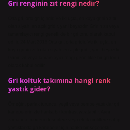
Gri renginin zıt rengi nedir?
Orta gri, orta gri içindir. Ve iki uçta, en koyu grinin zıttı
olan siyah, en açık gridir, yani beyazdır. Grinin zıt veya
tamamlayıcı rengi genellikle bir gri tonu olarak kabul
edilir. 24 Mart 2018 Orta gri, orta gridir. Ve iki uçta, en
koyu grinin zıttı olan siyah, en açık gridir, yani beyazdır.
Grinin zıt veya tamamlayıcı rengi genellikle bir gri tonu
olarak kabul edilir.
Gri koltuk takımına hangi renk
yastık gider?
Örneğin, parlak turuncu, yeşil veya pembe yastıklar gri
kanepelerinizle harika bir kontrast yaratabilir. Aynı
zamanda, modern desenlere veya etnik motiflere sahip
yastıklar da gri kanepeler için harika bir seçenektir.