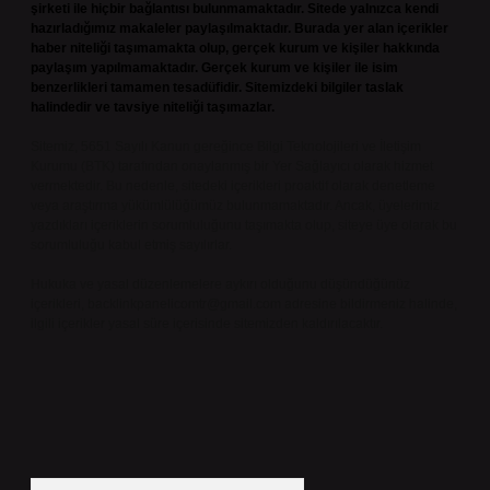
şirketi ile hiçbir bağlantısı bulunmamaktadır. Sitede yalnızca kendi
hazırladığımız makaleler paylaşılmaktadır. Burada yer alan içerikler
haber niteliği taşımamakta olup, gerçek kurum ve kişiler hakkında
paylaşım yapılmamaktadır. Gerçek kurum ve kişiler ile isim
benzerlikleri tamamen tesadüfidir. Sitemizdeki bilgiler taslak
halindedir ve tavsiye niteliği taşımazlar.
Sitemiz, 5651 Sayılı Kanun gereğince Bilgi Teknolojileri ve İletişim
Kurumu (BTK) tarafından onaylanmış bir Yer Sağlayıcı olarak hizmet
vermektedir. Bu nedenle, sitedeki içerikleri proaktif olarak denetleme
veya araştırma yükümlülüğümüz bulunmamaktadır. Ancak, üyelerimiz
yazdıkları içeriklerin sorumluluğunu taşımakta olup, siteye üye olarak bu
sorumluluğu kabul etmiş sayılırlar.
Hukuka ve yasal düzenlemelere aykırı olduğunu düşündüğünüz
içerikleri,
backlinkpanelicomtr@gmail.com
adresine bildirmeniz halinde,
ilgili içerikler yasal süre içerisinde sitemizden kaldırılacaktır.
Arama