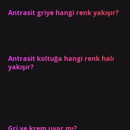
Antrasit griye hangi renk yakışır?
Antrasit ile uyumlu 10 renk ve uygulama
önerileriBej.Beyaz.Lacivert.Tuğla.Yeşil.Pastel
tonlarıGri.SarıDaha fazla makale…•9 Temmuz 2024
Antrasit koltuğa hangi renk halı
yakışır?
Antrasit koltuk takımı seçerken mavi, çeşitli alanlarda
kullanılabilir. Duvarlar, aksesuarlar ve halılar gibi
seçenekler, mavi tonlarının kullanılabileceği unsurlardır.
Antrasit renginin iyi uyum sağladığı renkler arasında
sarı, özel bir yere sahiptir.
Gri ve krem uyar mı?