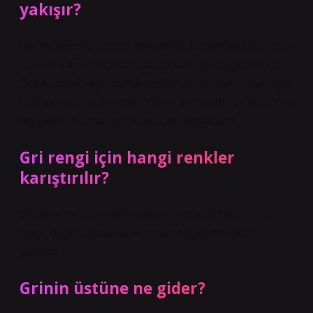
yakışır?
Gri, kahverengi, bordo, şişe yeşili, lacivert ve koyu mavi
gibi koyu renkler cilt tonunuzla kontrast oluşturacaktır.
Soluk pastel veya parlak renkler yerine kum, deve tüyü,
haki ve arduvaz grisi gibi tonları tercih edin ve beyaz ve
bej gibi nötr tonlar sizi daha canlı yapacaktır.
Gri rengi için hangi renkler
karıştırılır?
Siyah ve beyaz renklerin karışımı olarak bilinen gri
rengi, doğal olarak bu iki renkle harika bir uyum
yakalar.
Grinin üstüne ne gider?