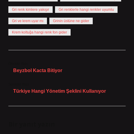
Gri renk kimlere yakışır
Gri renklerle hangi renkler uyumlu
Gri ve krem uyar mı
Grinin üstüne ne gider
Krem koltuğa hangi renk fon gider
Önceki Yazı
Beyzbol Kacta Bitiyor
Sonraki Yazı
Türkiye Hangi Yönetim Şeklini Kullanıyor
Bir yanıt yazın