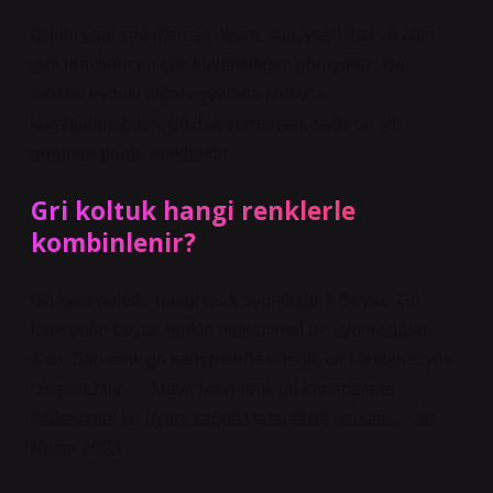
Grinin yanı sıra mercan, krem, sarı, yeşil, bal ve altın
gibi renklerin en çok kullanıldığını görüyoruz. Bu
renkler evdeki diğer eşyalarla kolayca
kombinlenebilen, gözleri yormayan, sade ve şık
görünen perde renkleridir.
Gri koltuk hangi renklerle
kombinlenir?
Gri kanepelerle hangi renk uyumludur? Beyaz: Gri
kanepeler beyaz renkle mükemmel bir uyum sağlar. …
Sarı: Sarı renk gri kanepelerle enerjik bir kombinasyon
oluşturabilir. … Mavi: Mavi renk gri kanepelerle
mükemmel bir uyum sağlar.Daha fazla makale…•30
Nisan 2023