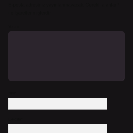
E-posta adresiniz yayınlanmayacak.
Gerekli alanlar
*
ile işaretlenmişlerdir
Yorum
İsim*
E-Posta*