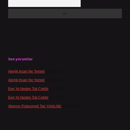
Son yorumlar
Alerjik Insan Ne Yemeli
için
admin
Alerjik Insan Ne Yemeli
için
Şengül
Eeg Ye Neden Tok Çekilir
için
admin
Eeg Ye Neden Tok Çekilir
için
Pala
Aksiyon Potansiyeli Tek Yönlü Mü
için
admin