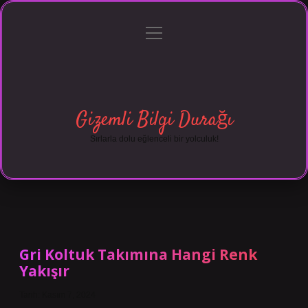
menüyü
Anasayfa
Gizlilik Politikası
Yasal Uyarı
aç
Hakkımızda
Gizemli Bilgi Durağı
Sırlarla dolu eğlenceli bir yolculuk!
Gri Koltuk Takımına Hangi Renk
Yakışır
Tarih: Kasım 7, 2024