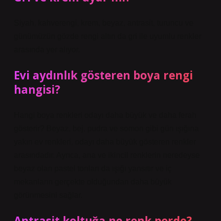
Siyah, kahverengi, krem, beyaz, antrasit, turuncu ve
günümüzün gözde rengi altın da gri ile uyumlu renkler
arasında yer alıyor.
Evi aydınlık gösteren boya rengi
hangisi?
Hangi boya renkleri odayı daha büyük ve daha ferah
gösterir? Beyaz, bej, pudra ve somon gibi gün ışığına
yakın ev renkleri, odayı daha büyük gösteren renkler
arasındadır. Ayrıca, ana ve ikincil renklerin neredeyse
beyaz olan pastel tonları da ışığı yansıtır ve iç
mekanların gerçekte olduğundan daha büyük
görünmesini sağlar.
Antrasit koltuğa ne renk perde?