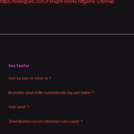
https://sokoglam.com.tr
knight online
nttgame
Sitemap
Sidebar
Son Yazılar
Azer kız ismi mi erkek mi ?
Ağustos 5, 2026
Buzluktan çıkan köfte buzdolabında kaç gün bekler ?
Ağustos 4, 2026
Ariel nereli ?
Ağustos 4, 2026
Ziraat Bankası kurum ödemeleri nasıl yapılır ?
Temmuz 29, 2026