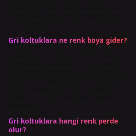
kullanabilirsiniz; diğer eşyalarınızla uyumlu bir renk
uyumu yakalayabilirsiniz. Ayrıca, mavinin farklı tonları
da gri kanepelerle iyi gider.
Gri koltuklara ne renk boya gider?
Gri mobilyalar, beyaz mobilyalar gibi birçok duvar
rengiyle kolayca uyum sağlar. Beyaz renk yalnızca
modern bir atmosfer yaratmakla kalmaz, aynı zamanda
kahverengi ve yeşil gibi klasik renklerle de güzel bir
şekilde uyum sağlar. Turuncu ve pembe gibi canlı
renkler daha canlı ve dinamik bir alan yaratmak için
kullanılabilir.
Gri koltuklara hangi renk perde
olur?