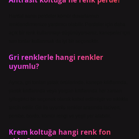
Hardal sarısı perdeler kömür duvarlarınızı
renklendirmenize yardımcı olabilir. Perdeler için daha
açık bir renk kullanmayı düşünüyorsanız, kanepeler için
sarı tonlar kullanmak da iyi bir seçenektir.
Gri renklerle hangi renkler
uyumlu?
Ayrıca, gri tonları yatak örtülerinde, kanepe kılıflarında,
yastık kılıflarında veya yorgan kılıflarında her zaman
iyileştirici bir seçenek olarak kabul edilmiştir ve sıklıkla
tercih edilir. Gri ile uyumlu renkler arasında lacivert,
pembe, bordo, kömür rengi ve yeşil yer alabilir.
Krem koltuğa hangi renk fon