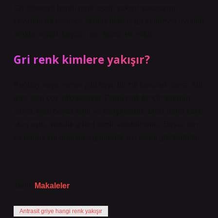
Gri elbiseye hangi renk eşarp yakışır sorusunun
cevabını da böylece vermiş olalım; gri tonlarıyla uyumlu
renkler siyah, beyaz, mor, bordo ve eriktir.
Gri renk kimlere yakışır?
Buğday veya esmer gibi koyu bir cilt tonunuz varsa, kül
grisi size çok yakışacaktır. Daha açık bir cilt tonunuz
varsa, yani beyaz tenli ve sarışınsanız, biraz daha canlı
olan açık, metalik grileri tercih edebilirsiniz. Beyaz ten
ve donuk kül grisi bazı günlerde sizi soluk gösterebilir.
Tarih:
Makaleler
Antrasit griye hangi renk yakışır