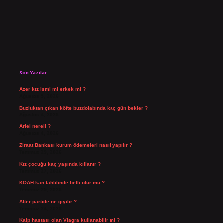
Sidebar
Son Yazılar
Azer kız ismi mi erkek mi ?
Ağustos 5, 2026
Buzluktan çıkan köfte buzdolabında kaç gün bekler ?
Ağustos 4, 2026
Ariel nereli ?
Ağustos 4, 2026
Ziraat Bankası kurum ödemeleri nasıl yapılır ?
Temmuz 29, 2026
Kız çocuğu kaç yaşında kıllanır ?
Temmuz 27, 2026
KOAH kan tahlilinde belli olur mu ?
Temmuz 25, 2026
After partide ne giyilir ?
Temmuz 24, 2026
Kalp hastası olan Viagra kullanabilir mi ?