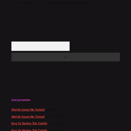
içerikler yasal süre içerisinde sitemizden kaldırılacaktır.
Arama
Son yorumlar
Alerjik Insan Ne Yemeli
için
admin
Alerjik Insan Ne Yemeli
için
Şengül
Eeg Ye Neden Tok Çekilir
için
admin
Eeg Ye Neden Tok Çekilir
için
Pala