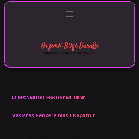
menüyü
Anasayfa
Gizlilik Politikası
Yasal Uyarı
aç
Hakkımızda
Gizemli Bilgi Durağı
Sırlarla dolu eğlenceli bir yolculuk!
Etiket:
Vasistas pencere nasıl silinir
Vasistas Pencere Nasıl Kapatılır
Tarih: Ekim 22, 2024
Kapanmayan pencere nasıl kapatılır PC? Bellekte çalışan