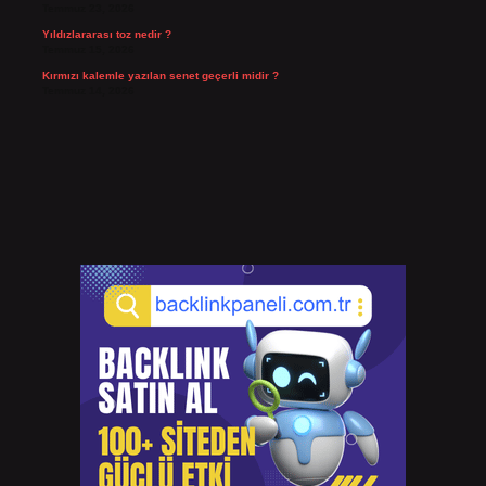
Temmuz 23, 2026
Yıldızlararası toz nedir ?
Temmuz 15, 2026
Kırmızı kalemle yazılan senet geçerli midir ?
Temmuz 14, 2026