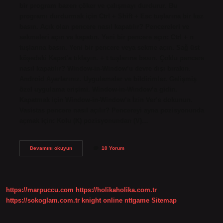
bir program bazen çöker ve çalışmayı durdurur. Bu
programı durdurmak için Ctrl + Shift + Esc tuşlarına bir kez
basın. Açık olan pencere nasıl kapatılır? Pencereleri ve
sekmeleri açın ve kapatın. Yeni bir pencere açın: Ctrl + n
tuşlarına basın. Yeni bir pencere veya sekme açın. Sağ üst
köşedeki Kapat’a tıklayın. + t tuşlarına basın. Çoklu pencere
nasıl kapatılır? Window-in-Window’u devre dışı bırakın.
Android Ayarlarınız. Uygulamalar ve bildirimler. Gelişmiş
özel uygulama erişimi. Window-in-Window’a gidin.
Kapatmak için Window-in-Window’a İzin Ver’e dokunun.
Vasistas pencere nasıl açılır? Pencereyi ayna pozisyonunda
açmak için: Kolu (K) pozisyonundan (V)…
Vasistas
Devamını okuyun
10 Yorum
Pencere
Nasıl
Kapatılır
https://marpuccu.com
https://holikaholika.com.tr
https://sokoglam.com.tr
knight online
nttgame
Sitemap