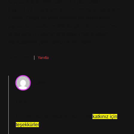
kaymasını önleyerek güvenli bir yapı sağlar.
Dayanıklılık . Taş duvarlar, uzun ömürlü ve dayanıklıdır.
Estetik . Doğal taş veya işlenmiş taş kullanılarak
yapılan taş duvarlar, estetik bir görünüm sunar. Çevre
dostu olma . Doğadan elde edilen malzemelerle
yapıldığından çevre dostu bir seçenektir.
Nisan 3, 2026
Yanıtla
admin
Duru!
Her önerinizi benimsemiyorum ama
katkınız için
teşekkürler
.