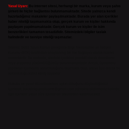
Yasal Uyarı:
Bu internet sitesi, herhangi bir marka, kurum veya şahıs
şirketi ile hiçbir bağlantısı bulunmamaktadır. Sitede yalnızca kendi
hazırladığımız makaleler paylaşılmaktadır. Burada yer alan içerikler
haber niteliği taşımamakta olup, gerçek kurum ve kişiler hakkında
paylaşım yapılmamaktadır. Gerçek kurum ve kişiler ile isim
benzerlikleri tamamen tesadüfidir. Sitemizdeki bilgiler taslak
halindedir ve tavsiye niteliği taşımazlar.
Sitemiz, 5651 Sayılı Kanun gereğince Bilgi Teknolojileri ve İletişim
Kurumu (BTK) tarafından onaylanmış bir Yer Sağlayıcı olarak hizmet
vermektedir. Bu nedenle, sitedeki içerikleri proaktif olarak denetleme
veya araştırma yükümlülüğümüz bulunmamaktadır. Ancak, üyelerimiz
yazdıkları içeriklerin sorumluluğunu taşımakta olup, siteye üye olarak bu
sorumluluğu kabul etmiş sayılırlar.
Hukuka ve yasal düzenlemelere aykırı olduğunu düşündüğünüz
içerikleri,
backlinkpanelicomtr@gmail.com
adresine bildirmeniz halinde,
ilgili içerikler yasal süre içerisinde sitemizden kaldırılacaktır.