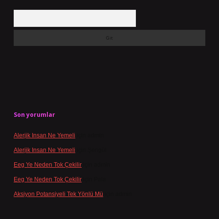
Arama
Son yorumlar
Alerjik Insan Ne Yemeli
için
admin
Alerjik Insan Ne Yemeli
için
Şengül
Eeg Ye Neden Tok Çekilir
için
admin
Eeg Ye Neden Tok Çekilir
için
Pala
Aksiyon Potansiyeli Tek Yönlü Mü
için
admin