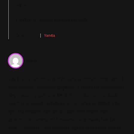
Aydan!
Fikirleriniz yazıya
samimiyet
kattı.
Ocak 7, 2026
Yanıtla
Duru
Taş Duvar Neden Yapılır konusu iyi toparlanmış, ancak
bazı noktalar yüzeysel geçilmiş. Yazının bu noktasında
Taş duvarın yapılma sebeplerinden bazıları şunlardır:
Taş duvar yapımı, profesyonel bir işçilik gerektiren bir
iştir. Bu nedenle taş duvar yaptırmak isteyenlerin,
güvenilir ve deneyimli firmalarla çalışmaları tavsiye
edilir. Güvenlik . Taş duvarlar, eğimli arazilerde toprak