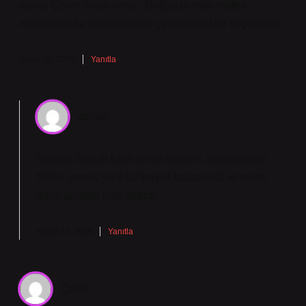
sunar. Çevre dostu olma . Doğadan elde edilen
malzemelerle yapıldığından çevre dostu bir seçenektir.
Nisan 23, 2025
Yanıtla
admin
Hande! Sevgili katkı veren dostum, sunduğunuz
fikirler yazıya yeni bir
boyut
kazandırdı ve metni
daha
anlamlı
hale getirdi.
Nisan 23, 2025
Yanıtla
Çolak