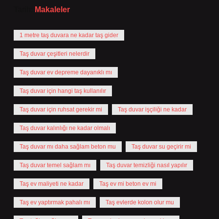
Tarih:
Makaleler
1 metre taş duvara ne kadar taş gider
Taş duvar çeşitleri nelerdir
Taş duvar ev depreme dayanıklı mı
Taş duvar için hangi taş kullanılır
Taş duvar için ruhsat gerekir mi
Taş duvar işçiliği ne kadar
Taş duvar kalınlığı ne kadar olmalı
Taş duvar mı daha sağlam beton mu
Taş duvar su geçirir mi
Taş duvar temel sağlam mı
Taş duvar temizliği nasıl yapılır
Taş ev maliyeti ne kadar
Taş ev mi beton ev mi
Taş ev yaptırmak pahalı mı
Taş evlerde kolon olur mu