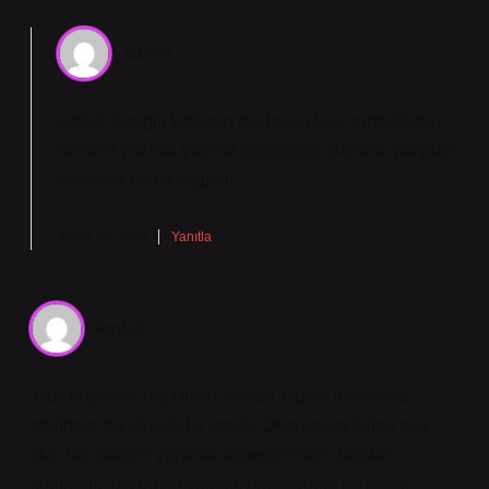
admin
Çolak! Sevgili katkınızı paylaşan kişi, sunduğunuz
öneriler yazının yapısal
tutarlılığını
artırarak parçalar
arasında
uyum
sağladı.
Aralık 14, 2025
Yanıtla
Aydan
Yazı boyunca Taş Duvar Neden Yapılır merkezde
tutulmuş, bu olumlu bir tercih. Okuyucuya kalan ana
fikir Taş duvarın yapılma sebeplerinden bazıları
şunlardır: Taş duvar yapımı, profesyonel bir işçilik