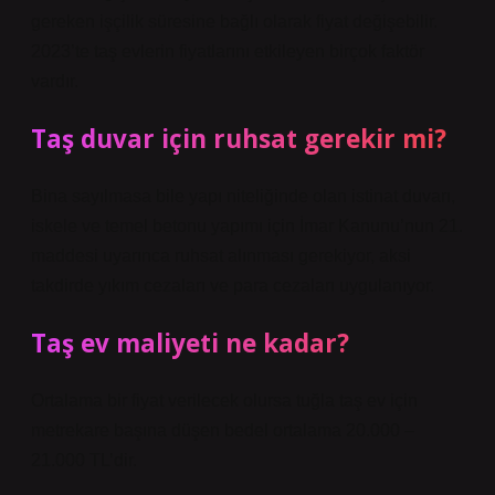
gereken işçilik süresine bağlı olarak fiyat değişebilir.
2023’te taş evlerin fiyatlarını etkileyen birçok faktör
vardır.
Taş duvar için ruhsat gerekir mi?
Bina sayılmasa bile yapı niteliğinde olan istinat duvarı,
iskele ve temel betonu yapımı için İmar Kanunu’nun 21.
maddesi uyarınca ruhsat alınması gerekiyor, aksi
takdirde yıkım cezaları ve para cezaları uygulanıyor.
Taş ev maliyeti ne kadar?
Ortalama bir fiyat verilecek olursa tuğla taş ev için
metrekare başına düşen bedel ortalama 20.000 –
21.000 TL’dir.