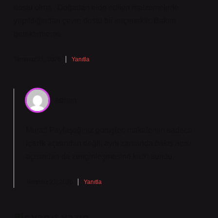
dostu olma . Doğadan elde edilen malzemelerle
yapıldığından çevre dostu bir seçenektir. Bakım
gerektirmeme .
Temmuz 21, 2026
Yanıtla
admin
Murat! Paylaştığınız görüşler, makalemin sadece
içerik
açısından değil, aynı zamanda
bakış açısı
açısından da
zenginleşmesine
katkı sundu.
Temmuz 21, 2026
Yanıtla
Bir yanıt yazın