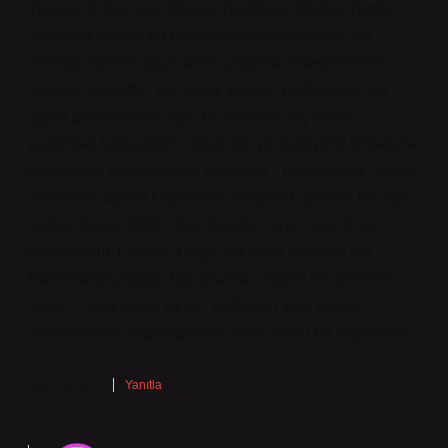
Yazının ilk kısmı açıklayıcı; Taş Duvar Neden Yapılır
için daha çarpıcı bir örnekle desteklenebilirdi. Alt
metinde sürekli Taş duvarın yapılma sebeplerinden
bazıları şunlardır: Taş duvar yapımı, profesyonel bir
işçilik gerektiren bir iştir. Bu nedenle taş duvar
yaptırmak isteyenlerin, güvenilir ve deneyimli firmalarla
çalışmaları tavsiye edilir. Güvenlik . Taş duvarlar, eğimli
arazilerde toprak kaymasını önleyerek güvenli bir yapı
sağlar. Dayanıklılık . Taş duvarlar, uzun ömürlü ve
dayanıklıdır. Estetik . Doğal taş veya işlenmiş taş
kullanılarak yapılan taş duvarlar, estetik bir görünüm
sunar. Çevre dostu olma . Doğadan elde edilen
malzemelerle yapıldığından çevre dostu bir seçenektir.
Mart 19, 2025
Yanıtla