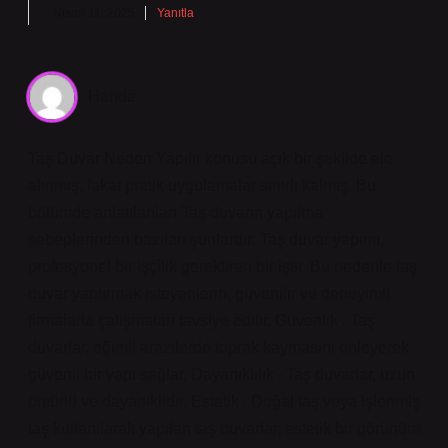
Nisan 11, 2025
Yanıtla
Hande
Taş Duvar Neden Yapılır konusu açık bir şekilde ele
alınmış, fakat pratik uygulamalar sınırlı kalmış. Bu
bölümde anlatılanları Taş duvarın yapılma
sebeplerinden bazıları şunlardır: Taş duvar yapımı,
profesyonel bir işçilik gerektiren bir iştir. Bu nedenle taş
duvar yaptırmak isteyenlerin, güvenilir ve deneyimli
firmalarla çalışmaları tavsiye edilir. Güvenlik . Taş
duvarlar, eğimli arazilerde toprak kaymasını önleyerek
güvenli bir yapı sağlar. Dayanıklılık . Taş duvarlar, uzun
ömürlü ve dayanıklıdır. Estetik . Doğal taş veya işlenmiş
taş kullanılarak yapılan taş duvarlar, estetik bir görünüm