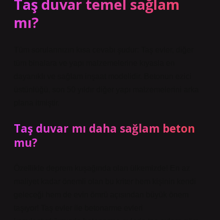
Taş duvar temel sağlam
mı?
Tüm sorularınızın kısa cevabı şudur: Taş evler, diğer
tüm binalara ve yapı malzemelerine kıyasla en
dayanıklı ve sağlam inşaat modelidir. Betonun ezici
üstünlüğü, son 50 yıldır diğer yapı malzemelerini arka
plana itmiştir.
Taş duvar mı daha sağlam beton
mu?
Özellikle deprem kuşağında olan ülkemizde! En az
maliyet kadar önemli olan bu kriter hem kişinin kendi
geleceği hem de evin ömrü açısından büyük önem
taşıyor! Taş evler ile betonarme evleri