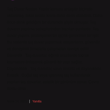
Taş Duvar Neden Yapılır konusu anlaşılır biçimde
aktarılmış, fakat analiz kısmı daha derin olabilirdi. Daha
önce denk geldiğim bir durumda şöyle olmuştu: Taş
duvarın yapılma sebeplerinden bazıları şunlardır: Taş
duvar yapımı, profesyonel bir işçilik gerektiren bir iştir.
Bu nedenle taş duvar yaptırmak isteyenlerin, güvenilir
ve deneyimli firmalarla çalışmaları tavsiye edilir.
Güvenlik . Taş duvarlar, eğimli arazilerde toprak
kaymasını önleyerek güvenli bir yapı sağlar.
Dayanıklılık . Taş duvarlar, uzun ömürlü ve dayanıklıdır.
Estetik . Doğal taş veya işlenmiş taş kullanılarak
yapılan taş duvarlar, estetik bir görünüm sunar. Çevre
dostu olma .
Aralık 14, 2025
Yanıtla