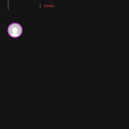
Nisan 3, 2026
Yanıtla
Murat
Metin boyunca Taş Duvar Neden Yapılır odakta
tutulmuş, bu da okunabilirliği artırmış. Metnin bu kısmı
Taş duvarın yapılma sebeplerinden bazıları şunlardır:
Taş duvar yapımı, profesyonel bir işçilik gerektiren bir
iştir. Bu nedenle taş duvar yaptırmak isteyenlerin,
güvenilir ve deneyimli firmalarla çalışmaları tavsiye
edilir. Güvenlik . Taş duvarlar, eğimli arazilerde toprak
kaymasını önleyerek güvenli bir yapı sağlar.
Dayanıklılık . Taş duvarlar, uzun ömürlü ve dayanıklıdır.
Estetik . Doğal taş veya işlenmiş taş kullanılarak
yapılan taş duvarlar, estetik bir görünüm sunar. Çevre