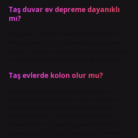
Taş duvar ev depreme dayanıklı
mı?
Köy yaşamının farklı bir sıcaklığı ve atmosferi var. Taş,
antik çağlardan beri en çok kullanılan yapı malzemesi
olmuştur. Hem yaz hem de kış aylarında yalıtım sağlar;
ayrıca 9 büyüklüğündeki depremlere de dayanabilir.
Taş evlerde kolon olur mu?
Bu sütunlar genellikle taşların birleştirilmesi ve
şekillendirilmesiyle oluşturulur. Ancak, her taş evin
mutlaka taş sütunlara sahip olması gerekmez. Bu
tamamen tasarıma ve inşaat tercihlerine bağlıdır. Taş
evlerde sütunlar kullanılacaksa, yapı mühendisleri ve
taş ustaları tarafından uygun şekilde inşa edilmelidir.