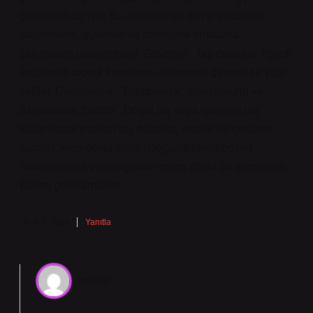
gerektiren bir iştir. Bu nedenle taş duvar yaptırmak
isteyenlerin, güvenilir ve deneyimli firmalarla
çalışmaları tavsiye edilir. Güvenlik . Taş duvarlar, eğimli
arazilerde toprak kaymasını önleyerek güvenli bir yapı
sağlar. Dayanıklılık . Taş duvarlar, uzun ömürlü ve
dayanıklıdır. Estetik . Doğal taş veya işlenmiş taş
kullanılarak yapılan taş duvarlar, estetik bir görünüm
sunar. Çevre dostu olma . Doğadan elde edilen
malzemelerle yapıldığından çevre dostu bir seçenektir.
Bakım gerektirmeme .
Ocak 7, 2026
Yanıtla
admin