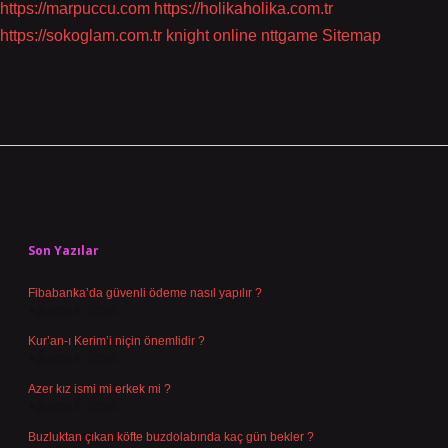
https://marpuccu.com
https://holikaholika.com.tr
https://sokoglam.com.tr
knight online
nttgame
Sitemap
Sidebar
Son Yazılar
Fibabanka’da güvenli ödeme nasıl yapılır ?
Ağustos 6, 2026
Kur’an-ı Kerim’i niçin önemlidir ?
Ağustos 6, 2026
Azer kız ismi mi erkek mi ?
Ağustos 5, 2026
Buzluktan çıkan köfte buzdolabında kaç gün bekler ?