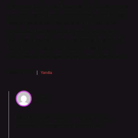
çalışmaları tavsiye edilir. Güvenlik . Taş duvarlar, eğimli
arazilerde toprak kaymasını önleyerek güvenli bir yapı
sağlar. Dayanıklılık . Taş duvarlar, uzun ömürlü ve
dayanıklıdır. Estetik . Doğal taş veya işlenmiş taş
kullanılarak yapılan taş duvarlar, estetik bir görünüm
sunar. Çevre dostu olma . Doğadan elde edilen
malzemelerle yapıldığından çevre dostu bir seçenektir.
Nisan 11, 2025
Yanıtla
admin
Ebru! Paylaştığınız düşünceler, yazının
ana
çerçevesini
netleştirmeme yardımcı oldu.