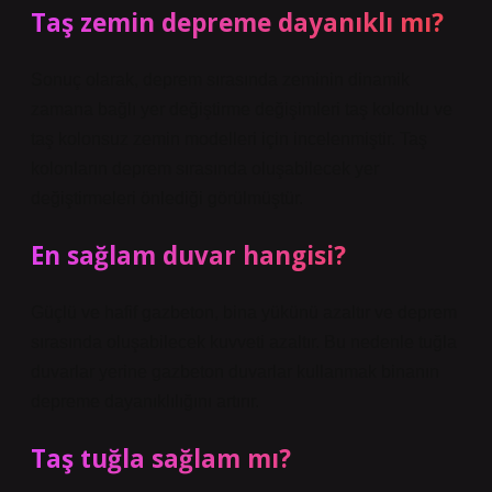
Taş zemin depreme dayanıklı mı?
Sonuç olarak, deprem sırasında zeminin dinamik
zamana bağlı yer değiştirme değişimleri taş kolonlu ve
taş kolonsuz zemin modelleri için incelenmiştir. Taş
kolonların deprem sırasında oluşabilecek yer
değiştirmeleri önlediği görülmüştür.
En sağlam duvar hangisi?
Güçlü ve hafif gazbeton, bina yükünü azaltır ve deprem
sırasında oluşabilecek kuvveti azaltır. Bu nedenle tuğla
duvarlar yerine gazbeton duvarlar kullanmak binanın
depreme dayanıklılığını artırır.
Taş tuğla sağlam mı?