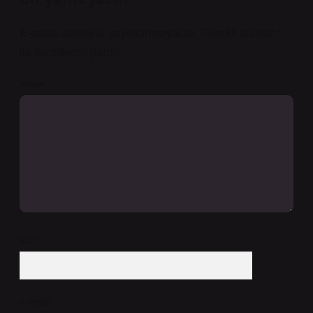
E-posta adresiniz yayınlanmayacak.
Gerekli alanlar
*
ile işaretlenmişlerdir
Yorum
İsim*
E-Posta*