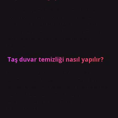
Taş kaplama paneller -30+65 dereceye kadar aşırı
sıcağa, soğuğa ve dona karşı yüksek mukavemet ve
dayanıklılığa sahiptir. Su geçirgenliği yoktur. Bu
özellikleri sayesinde sadece havuz ve çevresinde
değil, suyun temas ettiği her yerde rahatlıkla
kullanılabilir.
Taş duvar temizliği nasıl yapılır?
Doğal taş duvarları temizlemek için elektrikli
süpürgenizin fırça başlığını kullanabilirsiniz. Bu tür
duvarları silerken veya yıkarken asla kimyasal temizlik
maddeleri kullanmamalısınız. Ilık suyla temizlemek
yeterlidir. İsterseniz az miktarda sirke de
kullanabilirsiniz.