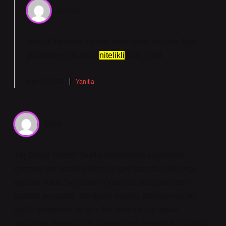
admin
Alev! Katkınızla makale hem
içerik
hem de
ifade
yönünden çok daha
nitelikli
hale geldi.
Mart 19, 2025
Yanıtla
Ebru
Taş Duvar Neden Yapılır anlatımında kavramsal
çerçeve net, pratik yönler ise geri planda. Asıl vurgu
yapılan nokta Taş duvarın yapılma sebeplerinden
bazıları şunlardır: Taş duvar yapımı, profesyonel bir
işçilik gerektiren bir iştir. Bu nedenle taş duvar
yaptırmak isteyenlerin, güvenilir ve deneyimli firmalarla