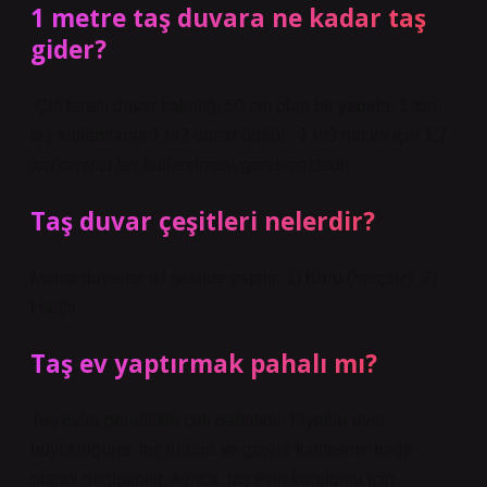
1 metre taş duvara ne kadar taş
gider?
-Çift taraflı duvar kalınlığı 50 cm olan bir yapıda, 1 ton
taş kullanılarak 1 m2 duvar örülür. -1 m3 hacim için 1,7
ton taşıyıcı taş kullanılması gerekmektedir.
Taş duvar çeşitleri nelerdir?
Moloz duvarlar iki şekilde yapılır: 1) Kuru (harçsız), 2)
Harçlı.
Taş ev yaptırmak pahalı mı?
Taş evler genellikle çok pahalıdır. Fiyatlar evin
büyüklüğüne, taş türüne ve gravür kalitesine bağlı
olarak değişebilir. Ayrıca, taş evin kurulumu için