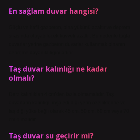
En sağlam duvar hangisi?
Güçlü ve hafif gazbeton, bina yükünü azaltır ve deprem
sırasında oluşabilecek kuvveti azaltır. Bu nedenle tuğla
duvarlar yerine gazbeton duvarlar kullanmak binanın
depreme dayanıklılığını artırır.
Taş duvar kalınlığı ne kadar
olmalı?
Derz kalınlıkları 4 cm’den fazla olmamalıdır. Taş
duvarların kalınlığı, inşa edildiği yerin özelliklerine ve
taşıdığı yüke bağlı olarak 45 cm, 50 cm, 60 cm veya 70
cm olmalıdır.
Taş duvar su geçirir mi?