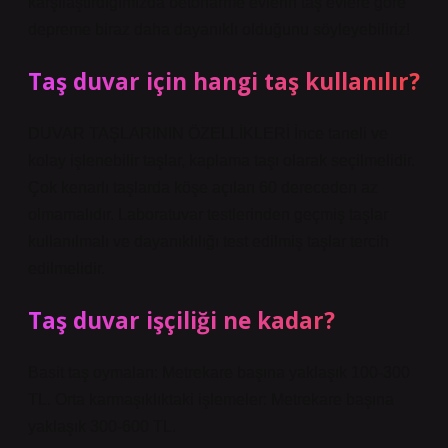
karşılaştırdığımızda betonarme evlerin taş evlere göre
depreme biraz daha dayanıklı olduğunu söyleyebiliriz!
Taş duvar için hangi taş kullanılır?
DUVAR TAŞLARININ ÖZELLİKLERİ İnce taneli ve
kolay işlenebilir taşlar, kaplama taşı olarak seçilmelidir.
Çok kenarlı taşlarda köşe açıları 60 dereceden az
olmamalıdır. Laboratuvar testlerinden geçmiş taşlar
kullanılmalı ve dayanıklılığı test edilmiş taşlar tercih
edilmelidir.
Taş duvar işçiliği ne kadar?
Basit taş oymaları: Metrekare başına yaklaşık 100-300
TL. Orta karmaşıklıktaki işlemeler: Metrekare başına
yaklaşık 300-600 TL.