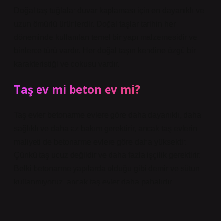
Doğal taş tuğlalar duvar kaplaması için en dayanıklı ve
uzun ömürlü ürünlerdir. Doğal taşlar tarihin her
döneminde kullanılan temel bir yapı malzemesidir ve
binlerce türü vardır. Her doğal taşın kendine özgü bir
karakteristiği ve dokusu vardır.
Taş ev mi beton ev mi?
Taş evler betonarme evlere göre daha dayanıklı, daha
sağlıklı ve daha az bakım gerektirir, ancak taş evlerin
maliyeti de betonarme evlere göre daha yüksektir.
Çünkü taş ucuz değildir ve daha fazla işçilik gerektirir.
Belki betonarme yapılarda olduğu gibi demir ve sütun
kullanmıyoruz, ancak taş evler daha pahalıdır.