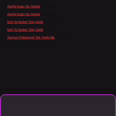
Alerjik Insan Ne Yemeli
için
admin
Alerjik Insan Ne Yemeli
için
Şengül
Eeg Ye Neden Tok Çekilir
için
admin
Eeg Ye Neden Tok Çekilir
için
Pala
Aksiyon Potansiyeli Tek Yönlü Mü
için
admin
asino giriş