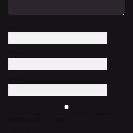
İsim*
E-Posta*
Web Sitesi
Daha sonraki yorumlarımda kullanılması için adım, e-posta adresim ve
site adresim bu tarayıcıya kaydedilsin.