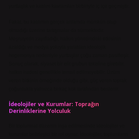
yurttaşlık ve katılım kavramları birbiriyle iç içe geçmiştir.
Fakat, bu katılımın gerçek anlamda mümkün olup
olmadığı üzerine tartışmalar da sürmektedir.
Meşruiyetin zayıfladığı, halkın yönetimdeki etkisinin
azaldığı ve medya yoluyla yaratılan ideolojik
hegemonya nedeniyle yurttaşlar çoğu zaman pasifleşir.
Sonuç olarak, siyaset bir elit grubun tekeline girebilir,
halkın iradesi genellikle temsil edilmeyebilir. Üzüm
veren bitkinin örneğinde olduğu gibi, güç veren toprak
çoğunlukla yalnızca birkaç kök tarafından beslenir.
İdeolojiler ve Kurumlar: Toprağın
Derinliklerine Yolculuk
Bir toplumsal düzenin inşa edilmesinde ideolojiler ve
kurumlar belirleyici bir rol oynar. İdeolojiler, toplumların