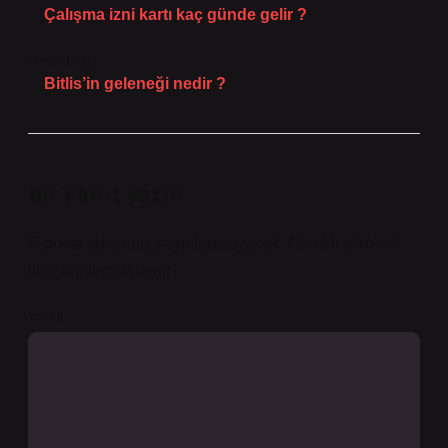
Çalışma izni kartı kaç günde gelir ?
Sonraki Yazı
Bitlis’in geleneği nedir ?
Bir yanıt yazın
E-posta adresiniz yayınlanmayacak.
Gerekli alanlar
*
ile işaretlenmişlerdir
Yorum