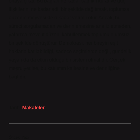
ortaya çıkar. Bu bağları ne kadar sağlıklı kurar ve güç
ilişkilerini ne kadar adil bir şekilde dağıtırsak, toplumsal
düzenin meyvesi de o kadar verimli olur. Ancak, bu
süreci sorgulamadan ve derinlemesine analiz etmeden,
yalnızca mevcut düzeni kabullenmek toplumu olumsuz
bir şekilde dönüştürür. Demokrasi, her bireyin eşit
haklarla katılabildiği, sadece seçimlerde değil, gündelik
yaşamda da etkin olduğu bir sistem olmalıdır. Gerçek
meşruiyet ise, bu katılımın kalitesine ve derinliğine
bağlıdır.
Tarih:
Makaleler
Önceki Yazı