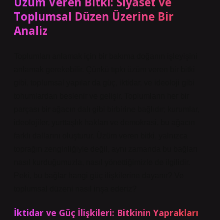
Üzüm Veren Bitki: Siyaset ve
Toplumsal Düzen Üzerine Bir
Analiz
Toplumları anlamak için bir bakıma doğanın işleyişini
anlamak gerekebilir. Çünkü tıpkı üzüm veren bir bitki
gibi, toplumsal yapılar da güç, iktidar, ve ideoloji gibi
tohumlardan beslenir ve gelişir. Toplumların her bir
parçası bir ağacın dalı gibi birbirine bağlıdır; kurumlar,
ideolojiler, yurttaşlık hakları ve demokrasi, bu ağacın
farklı dallarını oluşturur. Üzüm veren bitki, yalnızca
toprağın zenginliğiyle değil, aynı zamanda bu bağları
nasıl kurduğumuzla, nasıl yönettiğimizle de ilgilidir.
Peki, bu bağlar hangi güç ilişkilerine dayanır? Ve
toplumsal düzeni nasıl inşa ederiz?
İktidar ve Güç İlişkileri: Bitkinin Yaprakları