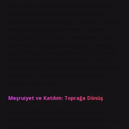
Son yıllarda, örneğin Amerika Birleşik Devletleri ve
Avrupa Birliği ülkelerinde popülist hareketlerin
yükselmesi, demokratik süreçlerin ve katılımın ne kadar
kırılgan olduğunu gözler önüne serdi. Popülizmin,
iktidarı doğrudan halkın sesi olarak sunması, aslında
halkın egemenliğine dayalı bir meşruiyet anlayışının,
gücün birkaç elin arasında yoğunlaşması ve toplumda
derinleşen eşitsizliklerle harmanlanması anlamına
gelebilir. Katılım, giderek daha fazla bireysel bir eyleme
dönüşmekte, fakat bu durum genellikle toplumsal
düzeydeki etkisini yitiriyor.
Meşruiyet ve Katılım: Toprağa Dönüş
Üzüm veren bitkinin sağlıklı gelişmesi, yalnızca
toprağın verimli olmasına bağlı değildir. Aynı zamanda,
bu bitkinin köklerinin toplumun tüm katmanlarına