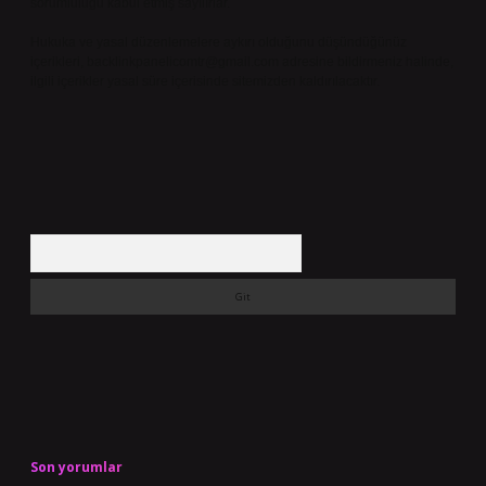
sorumluluğu kabul etmiş sayılırlar.
Hukuka ve yasal düzenlemelere aykırı olduğunu düşündüğünüz
içerikleri,
backlinkpanelicomtr@gmail.com
adresine bildirmeniz halinde,
ilgili içerikler yasal süre içerisinde sitemizden kaldırılacaktır.
Arama
Son yorumlar