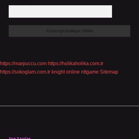
5 + 3 kaçtır?
*
https://marpuccu.com
https://holikaholika.com.tr
https://sokoglam.com.tr
knight online
nttgame
Sitemap
Sidebar
Son Yazılar