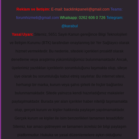
Reklam ve İletişim:
E-mail:
backlinkpaneli@gmail.com
Teams:
forumhizmeti@gmail.com
Whatsapp: 0262 606 0 726
Telegram:
@karabul
Yasal Uyarı:
Sitemiz, 5651 Sayılı Kanun gereğince Bilgi Teknolojileri
ve İletişim Kurumu (BTK) tarafından onaylanmış bir Yer Sağlayıcı olarak
hizmet vermektedir. Bu nedenle, sitedeki içerikleri proaktif olarak
denetleme veya araştırma yükümlülüğümüz bulunmamaktadır. Ancak,
üyelerimiz yazdıkları içeriklerin sorumluluğunu taşımakta olup, siteye
üye olarak bu sorumluluğu kabul etmiş sayılırlar. Bu internet sitesi,
herhangi bir marka, kurum veya şahıs şirketi ile hiçbir bağlantısı
bulunmamaktadır. Sitede yalnızca kendi hazırladığımız makaleler
paylaşılmaktadır. Burada yer alan içerikler haber niteliği taşımamakta
olup, gerçek kurum ve kişiler hakkında paylaşım yapılmamaktadır.
Gerçek kurum ve kişiler ile isim benzerlikleri tamamen tesadüfidir.
Sitemiz, kar amacı gütmeyen ve tamamen ücretsiz bir bilgi paylaşım
platformudur. Hukuka ve yasal düzenlemelere aykırı olduğunu