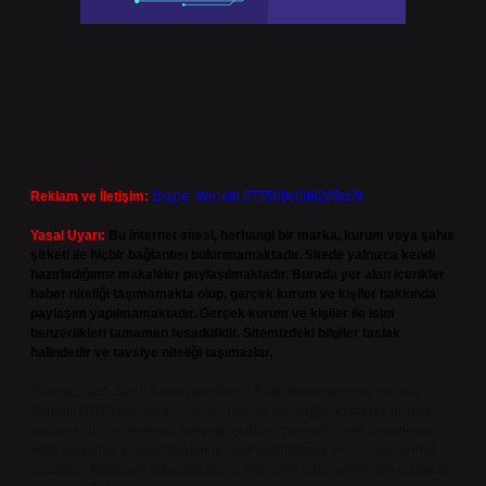
Reklam ve İletişim:
Skype: live:.cid.575569c608265c69
Yasal Uyarı:
Bu internet sitesi, herhangi bir marka, kurum veya şahıs
şirketi ile hiçbir bağlantısı bulunmamaktadır. Sitede yalnızca kendi
hazırladığımız makaleler paylaşılmaktadır. Burada yer alan içerikler
haber niteliği taşımamakta olup, gerçek kurum ve kişiler hakkında
paylaşım yapılmamaktadır. Gerçek kurum ve kişiler ile isim
benzerlikleri tamamen tesadüfidir. Sitemizdeki bilgiler taslak
halindedir ve tavsiye niteliği taşımazlar.
Sitemiz, 5651 Sayılı Kanun gereğince Bilgi Teknolojileri ve İletişim
Kurumu (BTK) tarafından onaylanmış bir Yer Sağlayıcı olarak hizmet
vermektedir. Bu nedenle, sitedeki içerikleri proaktif olarak denetleme
veya araştırma yükümlülüğümüz bulunmamaktadır. Ancak, üyelerimiz
yazdıkları içeriklerin sorumluluğunu taşımakta olup, siteye üye olarak bu