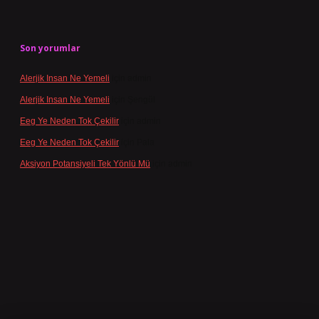
Son yorumlar
Alerjik Insan Ne Yemeli
için
admin
Alerjik Insan Ne Yemeli
için
Şengül
Eeg Ye Neden Tok Çekilir
için
admin
Eeg Ye Neden Tok Çekilir
için
Pala
Aksiyon Potansiyeli Tek Yönlü Mü
için
admin