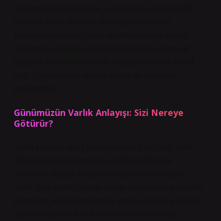
ilerlemeler, küreselleşme, ve toplumsal cinsiyet gibi
faktörler, varlık ve kimlik anlayışımızı daha da
karmaşıklaştırmıştır. Dijital kimlikler, sosyal medya
üzerinden şekillenen toplumsal ilişkiler ve bireysel
özgürlük mücadelesi, varlık anlayışını sadece felsefi
değil, toplumsal bir mesele olarak da gündeme
getirmektedir.
Günümüzün Varlık Anlayışı: Sizi Nereye
Götürür?
Varlık kavramı, tarihi boyunca sürekli değişen, farklı
düşünsel akımlar tarafından şekillendirilen bir
meseledir. Bugün, bireysel ve toplumsal düzeyde
varlık, hem kimlik hem de anlam arayışı olarak kendini
gösteriyor. Modern toplumda, varlık anlamını yalnızca
geçmişten gelen felsefi bir kavram olarak değil,