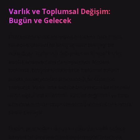
Varlık ve Toplumsal Değişim:
Bugün ve Gelecek
Günümüzde varlık anlayışına bakarken, hem felsefi
hem de toplumsal bir bakış açısının birleştiği bir
noktadayız. Toplumsal değişimler ve küresel krizler,
varlık kavramını daha da sorgulatıyor. Modern
toplumda, bireysel kimliklerin ve toplumsal rollerin
sürekli olarak yeniden tanımlandığı bir dönemde
yaşıyoruz. Varlık, artık sadece bireyin içsel bir meselesi
değil, toplumsal kimliklerin, kültürel değerlerin ve hatta
ekonomik sistemlerin şekillendirdiği dinamik bir kavram
haline gelmiştir.
Bugün, postmodern dünyanın etkisiyle, varlık sadece
bireysel bir deneyim olarak algılanmıyor. Teknolojik