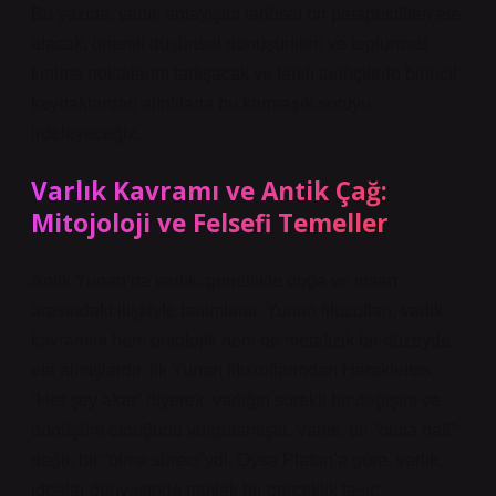
Bu yazıda, varlık anlayışını tarihsel bir perspektiften ele
alacak, önemli düşünsel dönüşümleri ve toplumsal
kırılma noktalarını tartışacak ve farklı tarihçilerle birincil
kaynaklardan alıntılarla bu karmaşık soruyu
irdeleyeceğiz.
Varlık Kavramı ve Antik Çağ:
Mitojoloji ve Felsefi Temeller
Antik Yunan’da varlık, genellikle doğa ve insan
arasındaki ilişkiyle tanımlanır. Yunan filozofları, varlık
kavramını hem ontolojik hem de metafizik bir düzeyde
ele almışlardır. İlk Yunan filozoflarından Herakleitos,
“Her şey akar” diyerek, varlığın sürekli bir değişim ve
dönüşüm olduğunu vurgulamıştır. Varlık, bir “olma hali”
değil, bir “olma süreci”ydi. Oysa Platon’a göre, varlık,
idealar dünyasında mutlak bir gerçeklik taşır;