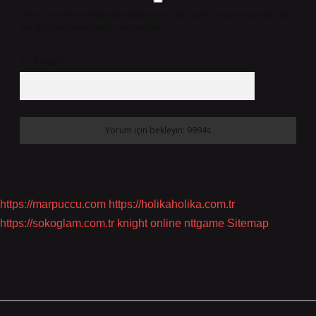
Daha sonraki yorumlarımda kullanılması için adım, e-posta adresim ve
site adresim bu tarayıcıya kaydedilsin.
7 + 8 kaçtır?
*
https://marpuccu.com
https://holikaholika.com.tr
https://sokoglam.com.tr
knight online
nttgame
Sitemap