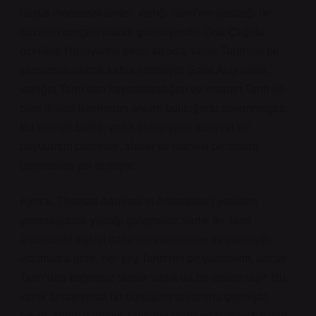
büyük monoteist dinler, varlığı Tanrı’nın yarattığı bir
düzenin parçası olarak görmüşlerdir. Orta Çağ’da,
özellikle Hristiyanlık etkisi altında, varlık Tanrı’nın bir
yansıması olarak kabul edilmiştir. Saint Augustine,
varlığın Tanrı’dan kaynaklandığını ve insanın Tanrı ile
olan ilişkisi üzerinden anlam bulduğunu savunmuştur.
Bu teolojik bakış, varlık anlayışının dünyevi bir
boyutunun ötesinde, ahlaki ve manevi bir anlam
taşımasına yol açmıştır.
Ayrıca, Thomas Aquinas’ın Aristoteles’i yeniden
yorumlayarak yaptığı çalışmalar, varlık ile Tanrı
arasındaki ilişkiyi daha derinlemesine incelemiştir.
Aquinas’a göre, her şey Tanrı’nın bir yaratısıdır, ancak
Tanrı’dan bağımsız olarak varlık da bir anlam taşır. Bu,
varlık anlayışında bir dönüşüm anlamına gelmiştir.
İnsan, kendi varlığını Tanrı’nın bir yaratısı olarak kabul