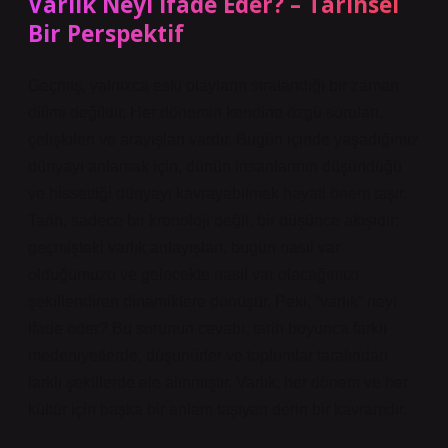
Varlık Neyi İfade Eder? – Tarihsel
Bir Perspektif
Geçmiş, yalnızca eski olayların sıralandığı bir zaman
dilimi değildir. Her dönemin kendine özgü soruları,
çelişkileri ve arayışları vardır. Bugün içinde yaşadığımız
dünyayı anlamak için, dünün insanlarının düşündüğü
ve hissettiği dünyayı kavrayabilmek hayati önem taşır.
Tarih, sadece bir kronoloji değil, bir düşünce akışıdır;
geçmişteki varlık anlayışları, bugün nasıl var
olduğumuzu ve gelecekte nasıl var olacağımızı
şekillendiren dinamiklere dönüşür. Peki, “varlık” neyi
ifade eder? Bu sorunun cevabı, tarih boyunca farklı
medeniyetlerde, düşünürler ve toplumlar tarafından
farklı şekillerde ele alınmıştır. Varlık, her dönem ve her
kültür için başka bir anlam taşıyan derin bir kavramdır.