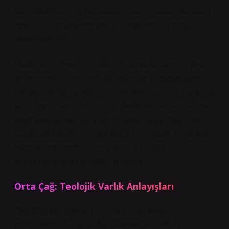
dünyadaki her şey, bu ideaların yansımasıdır. Bu bakış
açısı, varlığın değişmeyen, kalıcı bir doğası olduğu
fikrini benimser.
Platon’un öğrencisi Aristoteles ise varlık üzerine yaptığı
tanımda daha sistematik bir yaklaşım benimsemiştir.
Aristoteles’e göre, varlık, hem fiziksel hem de mantıksal
bir düzeyde var olmalıdır. O, “Varlık, var olma anlamına
gelir” diyerek, her şeyin bir “madde” ve bir “form”dan
oluştuğunu belirtmiştir. Bu bakış açısı, daha sonra Batı
felsefesinde ontoloji (varlık bilgisi) üzerine yapılan
birçok tartışmanın temellerini atmıştır.
Orta Çağ: Teolojik Varlık Anlayışları
Orta Çağ’da varlık anlayışı, dini öğretilerle
şekillenmiştir. Hristiyanlık, İslam ve Yahudilik gibi