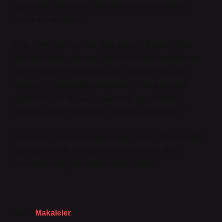
toplumsal, kültürel ve hatta ekonomik bir problem
olarak ele almalıyız.
Peki, varlık sizin için ne ifade ediyor? Bugün, dijital
kimliklerimizin, toplumsal rolleri ve kişisel sınırlarımızı
şekillendiren bir dünyada, varlık anlayışımız nasıl
değişiyor? Geçmişteki düşünürlerin varlık üzerine
söyledikleri ile bugünün toplumsal gerçeklikleri
arasında ne tür paralellikler ve farklar görüyoruz?
Bu sorular, bizi sadece geçmişin izinden gitmeye değil,
geleceğin varlık anlayışını şekillendirecek olan
dinamiklere de ışık tutmaya davet ediyor.
Tarih:
Makaleler