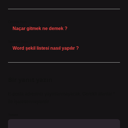
Önceki Yazı
Naçar gitmek ne demek ?
Sonraki Yazı
Word şekil listesi nasıl yapılır ?
Bir yanıt yazın
E-posta adresiniz yayınlanmayacak.
Gerekli alanlar
*
ile işaretlenmişlerdir
Yorum