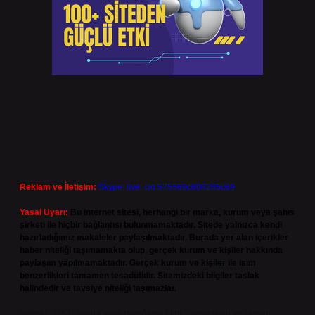
Reklam ve İletişim:
Skype: live:.cid.575569c608265c69
Yasal Uyarı:
Bu internet sitesi, herhangi bir marka, kurum veya şahıs
şirketi ile hiçbir bağlantısı bulunmamaktadır. Sitede yalnızca kendi
hazırladığımız makaleler paylaşılmaktadır. Burada yer alan içerikler
haber niteliği taşımamakta olup, gerçek kurum ve kişiler hakkında
paylaşım yapılmamaktadır. Gerçek kurum ve kişiler ile isim
benzerlikleri tamamen tesadüfidir. Sitemizdeki bilgiler taslak
halindedir ve tavsiye niteliği taşımazlar.
Sitemiz, 5651 Sayılı Kanun gereğince Bilgi Teknolojileri ve İletişim