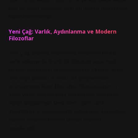
etse de, özgür iradesiyle Tanrı’nın planına hizmet etme
kapasitesine sahipti.
Yeni Çağ: Varlık, Aydınlanma ve Modern
Filozoflar
Yeni Çağ, özellikle Aydınlanma dönemiyle birlikte,
varlık anlayışında önemli bir dönüşüm yaşanmıştır.
Bilimsel devrimlerin ve rasyonalizmin etkisiyle, varlık
artık doğa yasaları ve insan aklı çerçevesinde
tanımlanmıştır. René Descartes, “Düşünüyorum, o
halde varım” sözüyle varlık ve düşünme arasındaki
ilişkiyi sorgulamıştır. Descartes’a göre, varlık,
düşüncenin bir sonucu olarak ortaya çıkar. Bu anlayış,
modern felsefede bireysel bilincin önemini
vurgulamıştır.