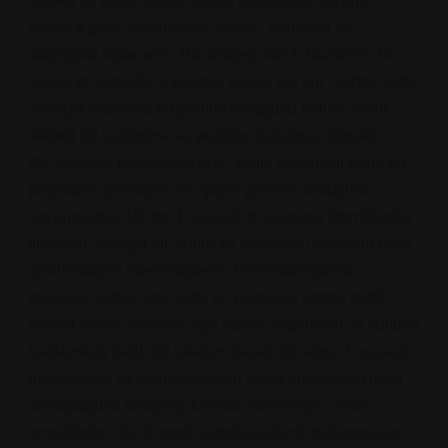
sürekli bir çaba içinde olması gerektiğini savunur.
Sartre’a göre, insan önce “vardır”, ardından ne
olacağına karar verir. Bu anlayış, varlık kavramını bir
seçim ve özgürlük meselesi olarak ele alır. Sartre, varlık
ve hiçlik arasında bir gerilim olduğunu belirtir; varlık
sürekli bir kaybolma ve yeniden bulunma sürecidir.
20. yüzyılda postmodernizm, varlık anlayışını daha da
parçalara ayırmış ve her şeyin göreceli olduğunu
savunmuştur. Michel Foucault ve Jacques Derrida gibi
filozoflar, varlığın dil, kültür ve toplumsal yapılarla nasıl
şekillendiğini irdelemişlerdir. Postmodernizmin
etkisiyle, varlık, artık sabit bir gerçeklik olarak değil,
sürekli olarak yeniden inşa edilen, toplumsal ve kültürel
bağlamlara bağlı bir kavram olarak ele alınır. Foucault,
güç ilişkileri ve bilgi üzerinden varlık anlayışının nasıl
dönüştüğünü tartışmış, Derrida ise varlığın dilsel
temsillerine dair önemli sorgulamalarda bulunmuştur.