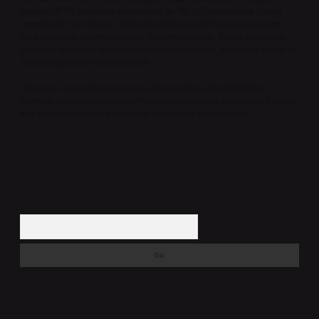
Kurumu (BTK) tarafından onaylanmış bir Yer Sağlayıcı olarak hizmet
vermektedir. Bu nedenle, sitedeki içerikleri proaktif olarak denetleme
veya araştırma yükümlülüğümüz bulunmamaktadır. Ancak, üyelerimiz
yazdıkları içeriklerin sorumluluğunu taşımakta olup, siteye üye olarak bu
sorumluluğu kabul etmiş sayılırlar.
Hukuka ve yasal düzenlemelere aykırı olduğunu düşündüğünüz
içerikleri,
backlinkpanelicomtr@gmail.com
adresine bildirmeniz halinde,
ilgili içerikler yasal süre içerisinde sitemizden kaldırılacaktır.
Arama