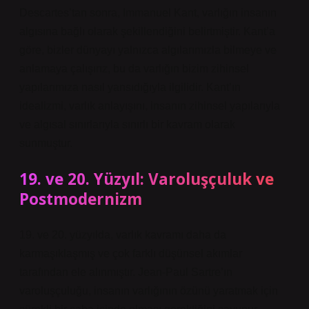
Descartes’tan sonra, Immanuel Kant, varlığın insanın
algısına bağlı olarak şekillendiğini belirtmiştir. Kant’a
göre, bizler dünyayı yalnızca algılarımızla bilmeye ve
anlamaya çalışırız, bu da varlığın bizim zihinsel
yapılarımıza nasıl yansıdığıyla ilgilidir. Kant’ın
idealizmi, varlık anlayışını, insanın zihinsel yapılarıyla
ve algısal sınırlarıyla sınırlı bir kavram olarak
sunmuştur.
19. ve 20. Yüzyıl: Varoluşçuluk ve
Postmodernizm
19. ve 20. yüzyılda, varlık kavramı daha da
karmaşıklaşmış ve çok farklı düşünsel akımlar
tarafından ele alınmıştır. Jean-Paul Sartre’ın
varoluşçuluğu, insanın varlığının özünü yaratmak için