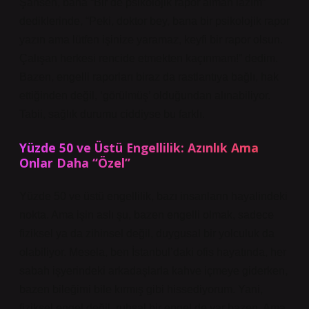
Şahsen, bana “Bir de psikolojik rapor alman lazım”
dediklerinde, “Peki, doktor bey, bana bir psikolojik rapor
yazın ama lütfen işinize yaramaz, keyfi bir rapor olsun.
Çalışan herkesi rencide etmekten kaçınmam!” dedim.
Bazen, engelli raporları biraz da rastlantıya bağlı, hak
ettiğinden değil, ‘görülmüş’ olduğundan alınabiliyor.
Tabii, sağlık durumu ciddiyse bu farklı.
Yüzde 50 ve Üstü Engellilik: Azınlık Ama
Onlar Daha “Özel”
Yüzde 50 ve üstü engellilik, bazı insanların hayalindeki
nokta. Ama işin aslı şu, bazen engelli olmak, sadece
fiziksel ya da zihinsel değil, duygusal bir yolculuk da
olabiliyor. Mesela, ben İstanbul’daki ofis hayatında, her
sabah işyerindeki arkadaşlarla kahve içmeye giderken,
bazen bileğimi bile kırmış gibi hissediyorum. Yani,
fiziksel engel değil, ruhsal bir engel de var bazen. Ama