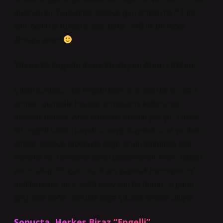
diyorum ki, “Düşünme, sadece gül, tamam mı?” Kim
bilir, belki de ruhsal engel, bana %40’lık bir rapor
almaya yeter!
Yüzde 60 Engelli: Bana Bir Kapalı Alan, Lütfen!
Şimdi düşünün, bir engelli birey için %60’lık bir oran
demek, gündelik hayatın zorluklarını katlanarak
artırmak demek. Ama buradaki önemli şey şu: Yüzde
60 engelli birinin hayatına saygı duymak, ona yardımcı
olmak, sadece raporuyla değil, onun toplumda eşit
haklarla var olmasına saygı göstermektir. Hani, bazen
evde takılıp “Bugün hiçbir şey yapmak istemiyorum”
dediğimizde, bir engelli birey için bu durum, o günü
geçirmek değil, zorlukla başa çıkmak demek oluyor.
Sonuçta, Herkes Biraz “Engelli”