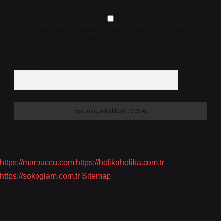
Daha sonraki yorumlarımda kullanılması için adım, e-posta adresim ve
site adresim bu tarayıcıya kaydedilsin.
9 - 5 kaçtır?
*
https://marpuccu.com
https://holikaholika.com.tr
https://sokoglam.com.tr
Sitemap