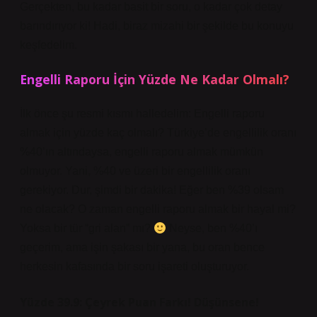
Gerçekten, bu kadar basit bir soru, o kadar çok detay
barındırıyor ki! Hadi, biraz mizahi bir şekilde bu konuyu
keşfedelim.
Engelli Raporu İçin Yüzde Ne Kadar Olmalı?
İlk önce şu resmi kısmı halledelim: Engelli raporu
almak için yüzde kaç olmalı? Türkiye’de engellilik oranı
%40’ın altındaysa, engelli raporu almak mümkün
olmuyor. Yani, %40 ve üzeri bir engellilik oranı
gerekiyor. Dur, şimdi bir dakika! Eğer ben %39 olsam
ne olacak? O zaman engelli raporu almak bir hayal mi?
Yoksa bir tür “gri alan” mı?
Neyse, ben %40’ı
geçerim, ama işin şakası bir yana, bu oran bence
herkesin kafasında bir soru işareti oluşturuyor.
Yüzde 39.9: Çeyrek Puan Farkı! Düşünsene!