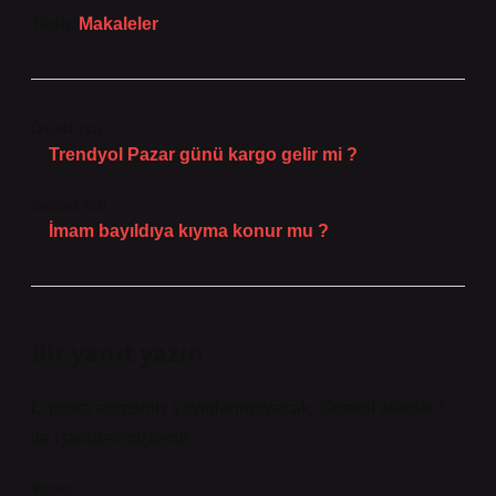
Tarih:
Makaleler
Önceki Yazı
Trendyol Pazar günü kargo gelir mi ?
Sonraki Yazı
İmam bayıldıya kıyma konur mu ?
Bir yanıt yazın
E-posta adresiniz yayınlanmayacak.
Gerekli alanlar
*
ile işaretlenmişlerdir
Yorum