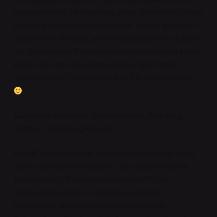
yaşayan birinin, bir hastaneye gidip “Benim %40’ım var,
beni bir güzel raporla onurlandırın!” demesi gerçekten
cesaret ister. İlk başta, seninle dalga geçen bir doktorun
olduğunu düşün. “Hımm, senin engelli olman ne kadar
kolay. Gel, biraz da şuradaki bana engelli raporu
vermemi bekle!” dediğini hayal et. Eh, biraz şans işte.
Günümüz Raporları: Fizyoterapist, Psikolog,
Doktor… Herkes Çalışıyor!
Engelli raporunu almak birden fazla uzmanı bir araya
getiren bir sürece dönüşebilir. Hani, bazen hastane
koridorlarında “Benim raporum çıkar mı?” diye
endişeyle düşünürken, doktorla yaptığım ilk
görüşmeden sonra psikologa yönlendirilmek…