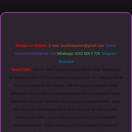
asino giriş
Reklam ve İletişim:
E-mail:
backlinkpaneli@gmail.com
Teams:
forumhizmeti@gmail.com
Whatsapp: 0262 606 0 726
Telegram:
@karabul
Yasal Uyarı:
Sitemiz, 5651 Sayılı Kanun gereğince Bilgi Teknolojileri
ve İletişim Kurumu (BTK) tarafından onaylanmış bir Yer Sağlayıcı olarak
hizmet vermektedir. Bu nedenle, sitedeki içerikleri proaktif olarak
denetleme veya araştırma yükümlülüğümüz bulunmamaktadır. Ancak,
üyelerimiz yazdıkları içeriklerin sorumluluğunu taşımakta olup, siteye
üye olarak bu sorumluluğu kabul etmiş sayılırlar. Bu internet sitesi,
herhangi bir marka, kurum veya şahıs şirketi ile hiçbir bağlantısı
bulunmamaktadır. Sitede yalnızca kendi hazırladığımız makaleler