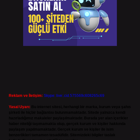
Reklam ve İletişim:
Skype: live:.cid.575569c608265c69
Yasal Uyarı:
Bu internet sitesi, herhangi bir marka, kurum veya şahıs
şirketi ile hiçbir bağlantısı bulunmamaktadır. Sitede yalnızca kendi
hazırladığımız makaleler paylaşılmaktadır. Burada yer alan içerikler
haber niteliği taşımamakta olup, gerçek kurum ve kişiler hakkında
paylaşım yapılmamaktadır. Gerçek kurum ve kişiler ile isim
benzerlikleri tamamen tesadüfidir. Sitemizdeki bilgiler taslak