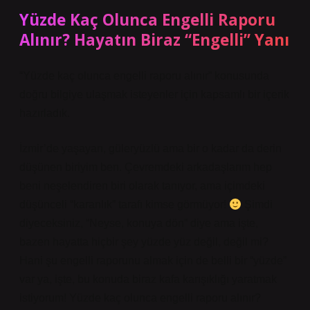
Yüzde Kaç Olunca Engelli Raporu
Alınır? Hayatın Biraz “Engelli” Yanı
“Yüzde kaç olunca engelli raporu alınır” konusunda
doğru bilgiye ulaşmak isteyenler için kapsamlı bir içerik
hazırladık.
İzmir’de yaşayan, güleryüzlü ama bir o kadar da derin
düşünen biriyim ben. Çevremdeki arkadaşlarım hep
beni neşelendiren biri olarak tanıyor, ama içimdeki
düşünceli “karanlık” tarafı kimse görmüyor!
Şimdi
diyeceksiniz, “Neyse, konuya dön” diye ama işte,
bazen hayatta hiçbir şey yüzde yüz değil, değil mi?
Hani şu engelli raporunu almak için de belli bir “yüzde”
var ya, işte, bu konuda biraz kafa karışıklığı yaratmak
istiyorum! Yüzde kaç olunca engelli raporu alınır?