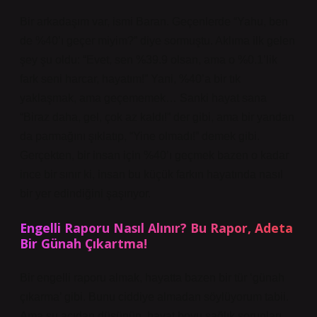
Bir arkadaşım var, ismi Baran. Geçenlerde “Yahu, ben
de %40’ı geçer miyim?” diye sormuştu. Aklıma ilk gelen
şey şu oldu: “Evet, sen %39.9 olsan, ama o %0.1’lik
fark seni harcar, hayatım!” Yani, %40’a bir tık
yaklaşmak, ama geçememek… Sanki hayat sana
“Biraz daha, gel, çok az kaldı!” der gibi, ama bir yandan
da parmağını şıklatıp, “Yine olmadı!” demek gibi.
Gerçekten, bir insan için %40’ı geçmek bazen o kadar
ince bir sınır ki, insan bu küçük farkın hayatında nasıl
bir yer edindiğini şaşırıyor.
Engelli Raporu Nasıl Alınır? Bu Rapor, Adeta
Bir Günah Çıkartma!
Bir engelli raporu almak, hayatta bazen bir tür ‘günah
çıkarma’ gibi. Bunu ciddiye almadan söylüyorum tabii.
Ama şu açıdan düşünün, hayat boyu sağlık sorunları