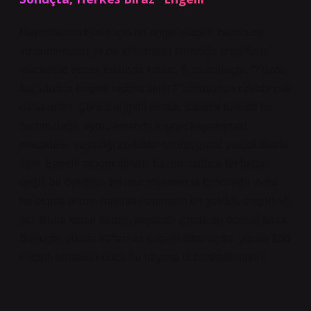
Hayat bazen bizim için bir engel olabilir, bazen de
vücudumuzun ya da zihnimizin sunduğu engellerle
mücadele etmek zorunda kalırız. Ama sonuçta, “Yüzde
kaç olunca engelli raporu alınır?” sorusunun cevabı çok
daha derin. Çünkü engelli olmak, sadece fiziksel bir
durum değil, aynı zamanda kişinin hayatındaki
mücadele, yaşadığı zorluklar ve duygusal yolculuklarla
ilgili. Engelli raporu almak, bazen sadece bir belge
değil, bir öyküdür, bir mücadelenin ta kendisidir. Ama
ne olursa olsun, hayatta hepimizin bir şekilde engelliliği
var. Bunu kabul etmek, yaşamın içinde en önemli adım.
Sonuçta, yüzde 40’tan az engelli olsanız da, yüzde 100
engelli olmadan önce bu hayatta iz bırakabilirsiniz.