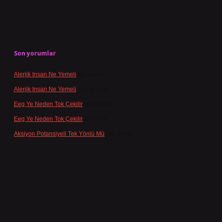
Son yorumlar
Alerjik Insan Ne Yemeli
için
admin
Alerjik Insan Ne Yemeli
için
Şengül
Eeg Ye Neden Tok Çekilir
için
admin
Eeg Ye Neden Tok Çekilir
için
Pala
Aksiyon Potansiyeli Tek Yönlü Mü
için
admin