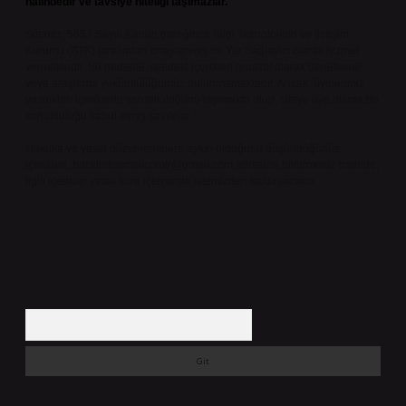
halindedir ve tavsiye niteliği taşımazlar.
Sitemiz, 5651 Sayılı Kanun gereğince Bilgi Teknolojileri ve İletişim
Kurumu (BTK) tarafından onaylanmış bir Yer Sağlayıcı olarak hizmet
vermektedir. Bu nedenle, sitedeki içerikleri proaktif olarak denetleme
veya araştırma yükümlülüğümüz bulunmamaktadır. Ancak, üyelerimiz
yazdıkları içeriklerin sorumluluğunu taşımakta olup, siteye üye olarak bu
sorumluluğu kabul etmiş sayılırlar.
Hukuka ve yasal düzenlemelere aykırı olduğunu düşündüğünüz
içerikleri,
backlinkpanelicomtr@gmail.com
adresine bildirmeniz halinde,
ilgili içerikler yasal süre içerisinde sitemizden kaldırılacaktır.
Arama