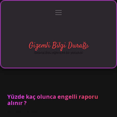
menüyü
Anasayfa
Gizlilik Politikası
Yasal Uyarı
aç
Hakkımızda
Gizemli Bilgi Durağı
Sırlarla dolu eğlenceli bir yolculuk!
Yüzde kaç olunca engelli raporu
alınır ?
Tarih: Mayıs 28, 2026