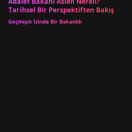
Adalet Bakanı Aslen Nereli?
Tarihsel Bir Perspektiften Bakış
Geçmişin İzinde Bir Bakanlık
Bir tarihçi olarak, her zaman geçmişi anlamanın ve
bugünü yorumlamanın birbirini tamamladığını
düşünürüm. Toplumların ve bireylerin geçmişten
aldıkları izler, bugün hangi noktada olduklarını
şekillendirir. Bu yazıda, Adalet Bakanı’nın kökenlerini
anlamaya çalışırken, yalnızca biyografik bir inceleme
yapmayacağız. Aynı zamanda tarihi olaylar ve
toplumsal değişimlerin bu kişiyi nasıl şekillendirdiğini
de gözler önüne sereceğiz.
Toplumların gelişiminde kritik değişim noktaları her
zaman olmuştur. Bu kırılma noktaları, bir dönemin
sonunu işaret ederken, aynı zamanda yeni bir