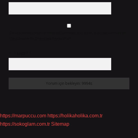
Daha sonraki yorumlarımda kullanılması için adım, e-posta adresim ve
site adresim bu tarayıcıya kaydedilsin.
9 - 5 kaçtır?
*
https://marpuccu.com
https://holikaholika.com.tr
https://sokoglam.com.tr
Sitemap