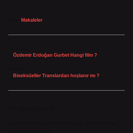
Tarih:
Makaleler
Önceki Yazı
Özdemir Erdoğan Gurbet Hangi film ?
Sonraki Yazı
Biseksüeller Translardan hoşlanır mı ?
Bir yanıt yazın
E-posta adresiniz yayınlanmayacak.
Gerekli alanlar
*
ile işaretlenmişlerdir