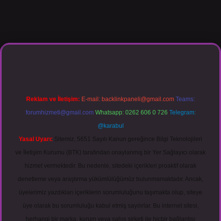
asino giriş
Reklam ve İletişim:
E-mail:
backlinkpaneli@gmail.com
Teams:
forumhizmeti@gmail.com
Whatsapp: 0262 606 0 726
Telegram:
@karabul
Yasal Uyarı:
Sitemiz, 5651 Sayılı Kanun gereğince Bilgi Teknolojileri
ve İletişim Kurumu (BTK) tarafından onaylanmış bir Yer Sağlayıcı olarak
hizmet vermektedir. Bu nedenle, sitedeki içerikleri proaktif olarak
denetleme veya araştırma yükümlülüğümüz bulunmamaktadır. Ancak,
üyelerimiz yazdıkları içeriklerin sorumluluğunu taşımakta olup, siteye
üye olarak bu sorumluluğu kabul etmiş sayılırlar. Bu internet sitesi,
herhangi bir marka, kurum veya şahıs şirketi ile hiçbir bağlantısı