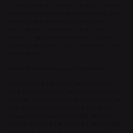
Cumhuriyet’in ilk yıllarında Adalet Bakanı, hem hukuk
sisteminin modernleşmesi için mücadele etmiş, hem de
toplumsal eşitsizliklerin ortadan kaldırılması için
adımlar atmıştır. Fakat zamanla, siyasi baskılar,
toplumsal değişim ve dış faktörler, adaletin biçimini
yeniden şekillendirmiştir. Bugün, bu dönüşümün izlerini
görmek mümkün.
Adalet Bakanının Geçmişiyle Bağlantıları
Adalet Bakanı’nın kökenlerine bakarken, bu kişilerin
doğup büyüdüğü yerler, onların toplumsal ve kültürel
bağlamlarını belirler. Bakanın aslen nereli olduğu, onun
yetiştiği toplumun değerleri, gelenekleri ve dünya
görüşünü anlamamıza yardımcı olabilir. Bu sorunun
cevabı, o kişinin halkla ne kadar yakın olduğunu, halkın
taleplerini ne kadar yansıttığını gösteren önemli bir