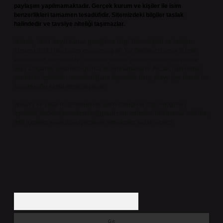
paylaşım yapılmamaktadır. Gerçek kurum ve kişiler ile isim
benzerlikleri tamamen tesadüfidir. Sitemizdeki bilgiler taslak
halindedir ve tavsiye niteliği taşımazlar.
Sitemiz, 5651 Sayılı Kanun gereğince Bilgi Teknolojileri ve İletişim
Kurumu (BTK) tarafından onaylanmış bir Yer Sağlayıcı olarak hizmet
vermektedir. Bu nedenle, sitedeki içerikleri proaktif olarak denetleme
veya araştırma yükümlülüğümüz bulunmamaktadır. Ancak, üyelerimiz
yazdıkları içeriklerin sorumluluğunu taşımakta olup, siteye üye olarak bu
sorumluluğu kabul etmiş sayılırlar.
Hukuka ve yasal düzenlemelere aykırı olduğunu düşündüğünüz
içerikleri,
backlinkpanelicomtr@gmail.com
adresine bildirmeniz halinde,
ilgili içerikler yasal süre içerisinde sitemizden kaldırılacaktır.
Arama