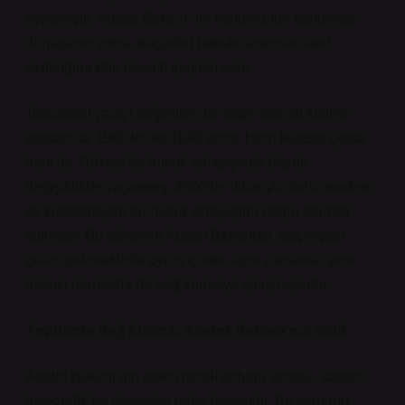
oynamıştır. Adalet Bakanı’nın konumunun toplumsal
dönüşüme etkisi, bugünkü hukuki sistemin nasıl
evrildiğine dair önemli ipuçları verir.
Toplumsal yapıyı değiştiren bir diğer önemli kırılma
noktası da 1980’ler ve 1990’lardır. Hem küresel çapta
hem de Türkiye’de hukuk anlayışında büyük
değişiklikler yaşanmış; 2000’ler itibarıyla daha modern
ve küreselleşen bir hukuk anlayışına doğru adımlar
atılmıştır. Bu dönemin Adalet Bakanları, geçmişten
gelen geleneklerle uyum içinde, aynı zamanda yeni
hukuki normlarla da bağ kurmaya çalışmışlardır.
Toplumla Bağ Kurma: Adalet Bakanı’nın Rolü
Adalet Bakanı’nın aslen nereli olduğu sorusu, sadece
biyografik bir detaydan daha fazlasıdır. Bu sorunun