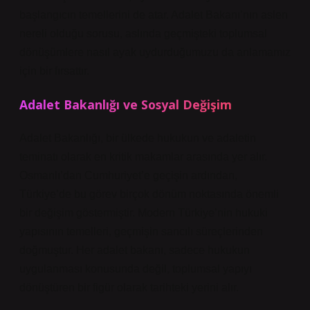
başlangıcın temellerini de atar. Adalet Bakanı’nın aslen
nereli olduğu sorusu, aslında geçmişteki toplumsal
dönüşümlere nasıl ayak uydurduğumuzu da anlamamız
için bir fırsattır.
Adalet Bakanlığı ve Sosyal Değişim
Adalet Bakanlığı, bir ülkede hukukun ve adaletin
teminatı olarak en kritik makamlar arasında yer alır.
Osmanlı’dan Cumhuriyet’e geçişin ardından,
Türkiye’de bu görev birçok dönüm noktasında önemli
bir değişim göstermiştir. Modern Türkiye’nin hukuki
yapısının temelleri, geçmişin sancılı süreçlerinden
doğmuştur. Her adalet bakanı, sadece hukukun
uygulanması konusunda değil, toplumsal yapıyı
dönüştüren bir figür olarak tarihteki yerini alır.