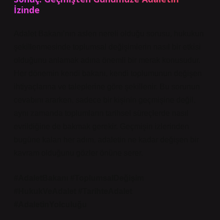
İzinde
Adalet Bakanı’nın aslen nereli olduğu sorusu, hukukun
şekillenmesinde toplumsal değişimlerin nasıl bir etkisi
olduğunu anlamak adına önemli bir merak konusudur.
Her dönemin kendi bakanı, kendi toplumunun değişen
ihtiyaçlarına ve taleplerine göre şekillenir. Bu sorunun
cevabını ararken, sadece bir kişinin geçmişine değil,
aynı zamanda toplumların tarihsel süreçlerde nasıl
evrildiğine de bakmak gerekir. Geçmişin izlerinden
bugüne kalan her adım, adaletin ne kadar değişen bir
kavram olduğunu gözler önüne serer.
#AdaletBakanı #ToplumsalDeğişim
#HukukVeAdalet #TarihteAdalet
#AdaletinYolculuğu