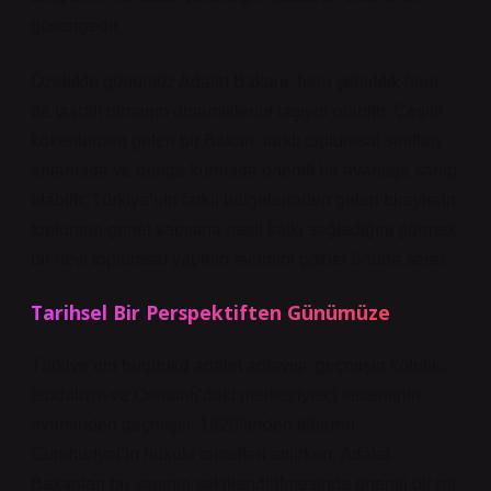
göstergedir.
Özellikle günümüz Adalet Bakanı, hem şehirlilik hem
de taşralı olmanın dinamiklerini taşıyor olabilir. Çeşitli
kökenlerden gelen bir Bakan, farklı toplumsal sınıfları
anlamada ve denge kurmada önemli bir avantaja sahip
olabilir. Türkiye’nin farklı bölgelerinden gelen bireylerin,
toplumun genel yapısına nasıl katkı sağladığını görmek,
bir nevi toplumsal yapının evrimini gözler önüne serer.
Tarihsel Bir Perspektiften Günümüze
Türkiye’nin bugünkü adalet anlayışı, geçmişin kölelik,
feodalizm ve Osmanlı’daki merkeziyetçi sisteminin
evriminden geçmiştir. 1920’lerden itibaren
Cumhuriyet’in hukuki temelleri atılırken, Adalet
Bakanları bu yapının şekillendirilmesinde önemli bir rol