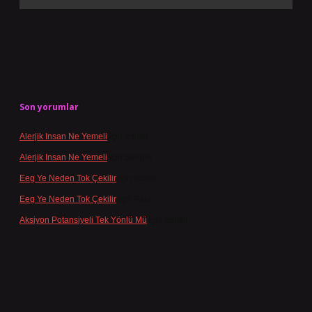
Son yorumlar
Alerjik Insan Ne Yemeli
için
admin
Alerjik Insan Ne Yemeli
için
Şengül
Eeg Ye Neden Tok Çekilir
için
admin
Eeg Ye Neden Tok Çekilir
için
Pala
Aksiyon Potansiyeli Tek Yönlü Mü
için
admin