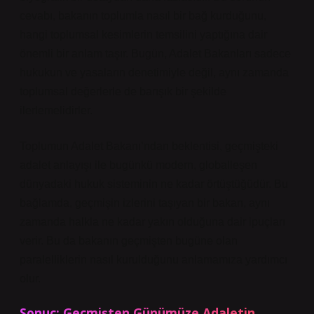
cevabı, bakanın toplumla nasıl bir bağ kurduğunu,
hangi toplumsal kesimlerin temsilini yaptığına dair
önemli bir anlam taşır. Bugün, Adalet Bakanları sadece
hukukun ve yasaların denetimiyle değil, aynı zamanda
toplumsal değerlerle de barışık bir şekilde
ilerlemelidirler.
Toplumun Adalet Bakanı’ndan beklentisi, geçmişteki
adalet anlayışı ile bugünkü modern, globalleşen
dünyadaki hukuk sisteminin ne kadar örtüştüğüdür. Bu
bağlamda, geçmişin izlerini taşıyan bir bakan, aynı
zamanda halkla ne kadar yakın olduğuna dair ipuçları
verir. Bu da bakanın geçmişten bugüne olan
paralelliklerin nasıl kurulduğunu anlamamıza yardımcı
olur.
Sonuç: Geçmişten Günümüze Adaletin