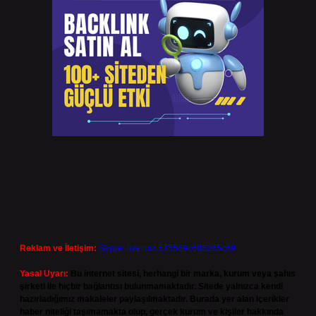
Reklam ve İletişim:
Skype: live:.cid.575569c608265c69
Yasal Uyarı:
Bu internet sitesi, herhangi bir marka, kurum veya şahıs
şirketi ile hiçbir bağlantısı bulunmamaktadır. Sitede yalnızca kendi
hazırladığımız makaleler paylaşılmaktadır. Burada yer alan içerikler
haber niteliği taşımamakta olup, gerçek kurum ve kişiler hakkında