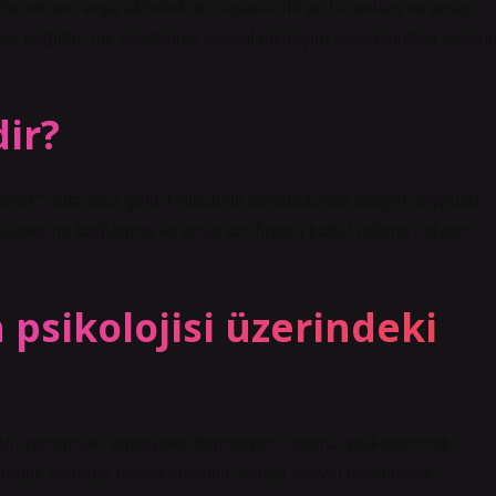
geleneklere veya aktivitelere dayanabilir ve bir anlam ve amaç
 şey değildir; bu, istediğiniz sosyal etkileşim seviyesinden yoksu
ir?
lmek” anlamına gelir. Psikolojik terminolojide aidiyet duygusu,
a üyelerine bağlanma ve onlar tarafından kabul edilme ihtiyacı”
 psikolojisi üzerindeki
hali, yorgunluk, anksiyete, depresyon, travma, psikosomatik
lojik sorunlar ortaya çıkabilir. Ayrıca sosyal ortamlarda