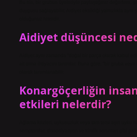
Bu his, bir grubun üyeleriyle paylaştığınız değerlere, 
duygusu sağlayabilir. Aidiyet eksikliği yalnızlıkla aynı
olduğunuz hissidir.
Aidiyet düşüncesi ned
Aidiyet aynı zamanda “doğal bir parça olarak kabul edi
ait olma ihtiyacını tanımlar. Buna göre, “bir gruba vey
olarak tanımlanabilir.
Konargöçerliğin insan
etkileri nelerdir?
Ağlama krizleri, uykusuzluk veya tam tersi aşırı uyku 
semptomlar, dissosiyasyon ve kimlik sorunları gibi psiko