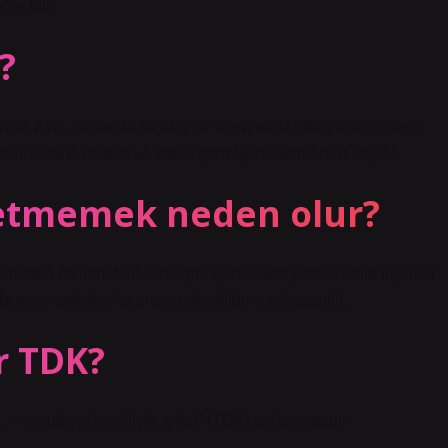
işebilir.
?
ar. Aynı zamanda öz algımız üzerindeki etkisini de gösterir.
dimizi daha motive ve kabul görmüş hissetmemizi sağlar.
setmemek neden olur?
rlerden etkilenebilir. Örneğin, çocuklukta yetersiz aile ilişkileri,
travmatik olaylar aidiyet eksikliğine yol açabilir.
r TDK?
ili”; mensubiyet ise “ilişki, çıkar” (TDK) anlamındadır.