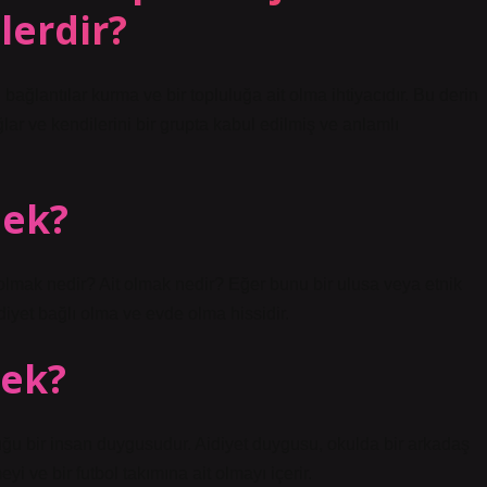
lerdir?
ağlantılar kurma ve bir topluluğa ait olma ihtiyacıdır. Bu derin
ar ve kendilerini bir grupta kabul edilmiş ve anlamlı
mek?
 olmak nedir? Ait olmak nedir? Eğer bunu bir ulusa veya etnik
diyet bağlı olma ve evde olma hissidir.
nek?
u bir insan duygusudur. Aidiyet duygusu, okulda bir arkadaş
i ve bir futbol takımına ait olmayı içerir.