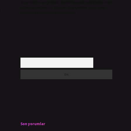
düşündüğünüz içerikleri,
backlinkpanelicomtr@gmail.com
adresine bildirmeniz halinde, ilgili içerikler yasal süre
n
içerisinde sitemizden kaldırılacaktır.
Arama
Son yorumlar