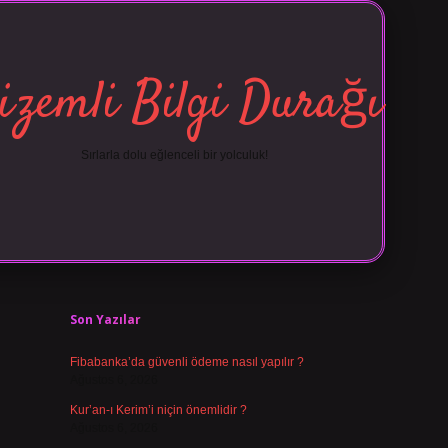
izemli Bilgi Durağı
Sırlarla dolu eğlenceli bir yolculuk!
Sidebar
vdcasino 
Son Yazılar
Fibabanka’da güvenli ödeme nasıl yapılır ?
Ağustos 6, 2026
Kur’an-ı Kerim’i niçin önemlidir ?
Ağustos 6, 2026