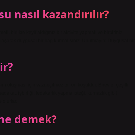
u nasıl kazandırılır?
 birlikte keyif aldığınız bir aktivite yapmalı ve birbirinizi
aylaşarak duygusal bir bağ kurmalısınız. Unutmayın: Duygusal bir
ir?
rin oluşması için vazgeçilmez bir ön koşuldur. Bireyler çeşitli
sadakat, işbirliği, fedakarlık yapma isteği, kurnazlık gibi)
 olurlar.
 ne demek?