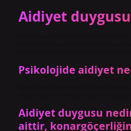
Aidiyet duygus
Aidiyet duygusu; Bir kişinin kendini güvenli bir şekild
hissidir. Aidiyet duygusuna müdahale eden duygular şun
reddedilme korkusu, zarar görme korkusudur. Aidiyet duy
Psikolojide aidiyet ne
Ait olma ihtiyacı, aidiyet duygusu olarak da adlandırılı
ihtiyaçtır. Çoğu insan davranışı, düşüncesi ve duygusu 
Aidiyet duygusu nedi
aittir, konargöçerliğin