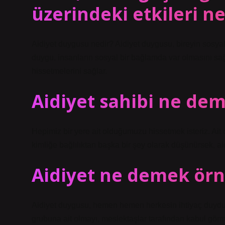
üzerindeki etkileri ne
Aidiyet duygusu nedir? Aidiyet duygusu, bireyin sosyal b
duygu, insanların sosyal bir bağlamda var olmasını sağl
hissetmelerini sağlar.
Aidiyet sahibi ne de
Hepimiz bir yere ait olduğumuzu hissetmek isteriz. Ait
kimliğe bağlılıktan başka bir şey olarak düşünürsek, ai
Aidiyet ne demek ör
Aidiyet duygusu, hemen hemen herkesin ihtiyaç duyduğ
grubuna ait olmayı, meslektaşlar tarafından kabul görmey