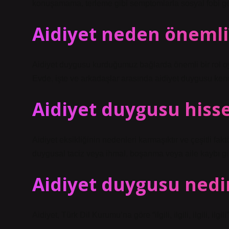
konuşamama, terleme gibi semptomlarla sosyal fobi gel
Aidiyet neden önemli
Aidiyet duygusu kurduğumuz bağlarda önemli bir rol oyn
Evde, işte ve arkadaşlar arasında aidiyet duygusu ken
Aidiyet duygusu his
Aidiyet eksikliğinin nedenleri karmaşıktır ve çeşitli faktö
duygusal taciz veya ihmal, boşanma veya aile kaybı gibi 
Aidiyet duygusu nedi
Aidiyet, Türk Dil Kurumu’na göre “ilgili, ilgili, ilgili, ilg