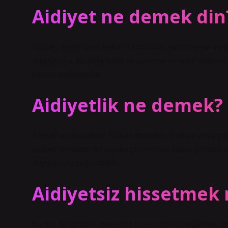
Aidiyet ne demek din
Aidiyet, kişilerarası ilişkileri kurmada, sürdürmede ve g
duygusunu, öz farkındalık ve çevreye veya bir sisteme kat
kavramsallaştırırlar.
Aidiyetlik ne demek?
Aidiyet ne demektir? Aidiyet demektir. Toplum veya çe
aidiyet demektir. Bir kişinin çevresinde kabul görmesi 
duygusuyla sağlanabilir.
Aidiyetsiz hissetmek
Bu his, bir grubun üyeleriyle paylaştığınız değerlere, 