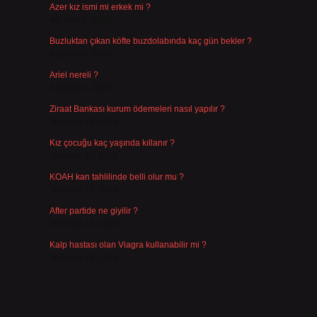
Azer kız ismi mi erkek mi ?
Ağustos 5, 2026
Buzluktan çıkan köfte buzdolabında kaç gün bekler ?
Ağustos 4, 2026
Ariel nereli ?
Ağustos 4, 2026
Ziraat Bankası kurum ödemeleri nasıl yapılır ?
Temmuz 29, 2026
Kız çocuğu kaç yaşında kıllanır ?
Temmuz 27, 2026
KOAH kan tahlilinde belli olur mu ?
Temmuz 25, 2026
After partide ne giyilir ?
Temmuz 24, 2026
Kalp hastası olan Viagra kullanabilir mi ?
Temmuz 23, 2026