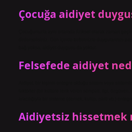
Çocuğa aidiyet duygus
Çocuğunuzla aynı ortamda fiziksel olarak zaman geçirmeli,
dinlemelisiniz. Gün içinde birbirinizle duygularınızı p
bağ yoksa, aidiyet duygusu da yoktur.
Felsefede aidiyet ned
Aidiyet, bir kişinin entegre olduğu sistem veya sistemle
faktörler (bir kültüre renk veren sempati, ilgi, özgüven, 
aracılığıyla bir sisteme (dernek, kulüp, parti vb.) entegre
Aidiyetsiz hissetmek