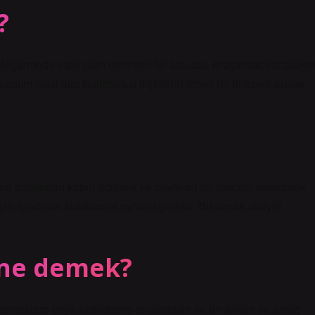
?
eliştirmede etkili olan evrensel bir arzudur. Araştırmacılar aidiye
ılım hissi gibi kişilerarası ilişkilerin temel bir bileşeni olarak
vre tarafından kabul edilmek ve çevrenin bir parçası hissetmek
için, çevrenin kurallarına uyması gerekir. Bu ancak aidiyet
 ne demek?
geleneklere veya aktivitelere dayanabilir ve bir anlam ve amaç