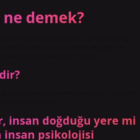
u ne demek?
e diğerine teslim edebilme yeteneğidir… Bir kişinin güvenlik
lardır: Şüphecilik, aşağılanma korkusu, eleştiri korkusu,
gusu, kişiyi ruhsal olarak özgür hissettirir.
dir?
r, bir grup tarafından kabul edilmek anlamına gelen duygusal bir
ait olma ihtiyacına dayanır.
r, insan doğduğu yere mi
 insan psikolojisi