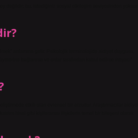
 şey değildir; bu, istediğiniz sosyal etkileşim seviyesinden yoksu
ir?
lmek” anlamına gelir. Psikolojik terminolojide aidiyet duygusu,
a üyelerine bağlanma ve onlar tarafından kabul edilme ihtiyacı”
?
eliştirmede etkili olan evrensel bir arzudur. Araştırmacılar aidiye
ılım hissi gibi kişilerarası ilişkilerin temel bir bileşeni olarak