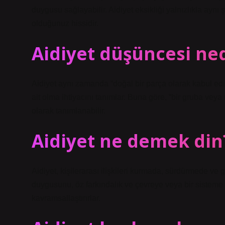
duygusu sağlayabilir. Aidiyet eksikliği yalnızlıkla aynı
olduğunuz hissidir.
Aidiyet düşüncesi ned
Aidiyet aynı zamanda “doğal bir parça olarak kabul edi
ait olma ihtiyacını tanımlar. Buna göre, “bir gruba vey
olarak tanımlanabilir.
Aidiyet ne demek din
Aidiyet, kişilerarası ilişkileri kurmada, sürdürmede ve g
duygusunu, öz farkındalık ve çevreye veya bir sisteme kat
kavramsallaştırırlar.