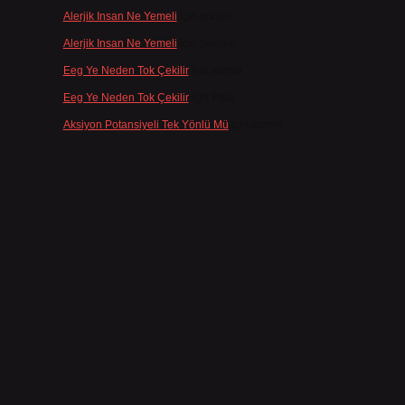
Alerjik Insan Ne Yemeli
için
admin
Alerjik Insan Ne Yemeli
için
Şengül
Eeg Ye Neden Tok Çekilir
için
admin
Eeg Ye Neden Tok Çekilir
için
Pala
Aksiyon Potansiyeli Tek Yönlü Mü
için
admin