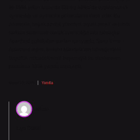
ile 1994 yılları arasında Güney Afrika’da uygulanan ırk
ayrımcılığı ve ayrımcılık politikalarını ifade eder. Bu
dönemde, beyaz azınlık yönetimi, siyah, renkli ve Hintli
halkları sistematik olarak ayrımcılığa tabi tutmuştur.
Apartheid politikaları şunları içeriyordu: Sona Erme :
Apartheid rejimi, Nelson Mandela’nın liderliğindeki
özgürlük mücadelesinin başarısıyla ve uluslararası
baskılarla 1994 yılında sona erdi.
Mayıs 15, 2025
Yanıtla
admin
Liya Durul!