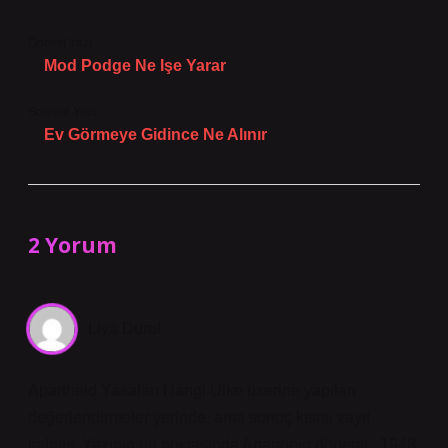
Önceki Yazı
Mod Podge Ne Işe Yarar
Sonraki Yazı
Ev Görmeye Gidince Ne Alınır
2 Yorum
Liya Durul
Apartheid Yasaları Hangi Ülke üzerine yapılan
değerlendirmeler yerinde, ama sonuç kısmı zayıf
kalmış. Yazının bu noktasında Apartheid dönemi , 1948