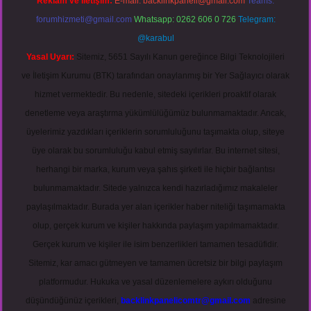
Reklam ve İletişim:
E-mail:
backlinkpaneli@gmail.com
Teams:
forumhizmeti@gmail.com
Whatsapp: 0262 606 0 726
Telegram:
@karabul
Yasal Uyarı:
Sitemiz, 5651 Sayılı Kanun gereğince Bilgi Teknolojileri
ve İletişim Kurumu (BTK) tarafından onaylanmış bir Yer Sağlayıcı olarak
hizmet vermektedir. Bu nedenle, sitedeki içerikleri proaktif olarak
denetleme veya araştırma yükümlülüğümüz bulunmamaktadır. Ancak,
üyelerimiz yazdıkları içeriklerin sorumluluğunu taşımakta olup, siteye
üye olarak bu sorumluluğu kabul etmiş sayılırlar. Bu internet sitesi,
herhangi bir marka, kurum veya şahıs şirketi ile hiçbir bağlantısı
bulunmamaktadır. Sitede yalnızca kendi hazırladığımız makaleler
paylaşılmaktadır. Burada yer alan içerikler haber niteliği taşımamakta
olup, gerçek kurum ve kişiler hakkında paylaşım yapılmamaktadır.
Gerçek kurum ve kişiler ile isim benzerlikleri tamamen tesadüfidir.
Sitemiz, kar amacı gütmeyen ve tamamen ücretsiz bir bilgi paylaşım
platformudur. Hukuka ve yasal düzenlemelere aykırı olduğunu
düşündüğünüz içerikleri,
backlinkpanelicomtr@gmail.com
adresine