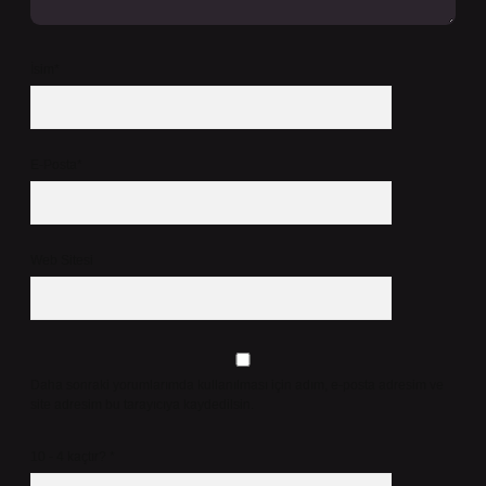
İsim*
E-Posta*
Web Sitesi
Daha sonraki yorumlarımda kullanılması için adım, e-posta adresim ve
site adresim bu tarayıcıya kaydedilsin.
10 - 4 kaçtır?
*