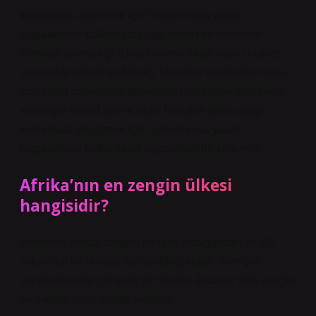
konumlara düşürmek için fiziksel veya yasal
uygulamalar kullanılarak uygulanan bir sistemdir.
Cinsiyet ayrımcılığı (cinsel ayrımcılık[a] veya cinsiyet
ayrımcılığı olarak da bilinir), bireylere cinsiyetleri veya
toplumsal cinsiyetleri temelinde uygulanan ekonomik
ve sosyal cinsel ayrımcılıktır. Bireyleri daha aşağı
konumlara düşürmek için fiziksel veya yasal
uygulamalar kullanılarak uygulanan bir sistemdir.
Afrika’nın en zengin ülkesi
hangisidir?
Botsvana elmas zengini bir ülke olduğundan ve 2,5
milyonluk bir nüfusa sahip olduğundan, hem çok
zengin hem de gelişmiş bir ülkedir. İnsanlar lüks araçlar
ve evlerle refah içinde yaşarlar.