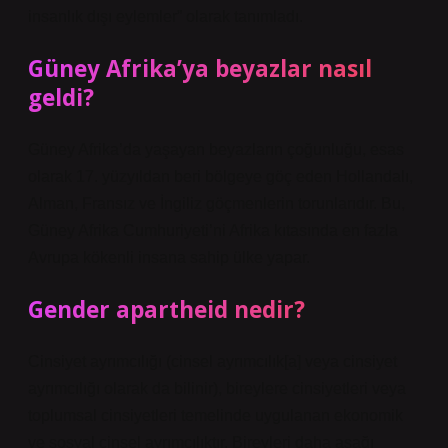
insanlık dışı eylemler” olarak tanımladı.
Güney Afrika’ya beyazlar nasıl
geldi?
Güney Afrika’da yaşayan beyazların çoğunluğu, esas
olarak 17. yüzyıldan beri bölgeye göç eden Hollandalı,
Alman, Fransız ve İngiliz göçmenlerin torunlarıdır. Bu,
Güney Afrika Cumhuriyeti’ni Afrika kıtasında en fazla
Avrupa kökenli insana sahip ülke yapar.
Gender apartheid nedir?
Cinsiyet ayrımcılığı (cinsel ayrımcılık[a] veya cinsiyet
ayrımcılığı olarak da bilinir), bireylere cinsiyetleri veya
toplumsal cinsiyetleri temelinde uygulanan ekonomik
ve sosyal cinsel ayrımcılıktır. Bireyleri daha aşağı