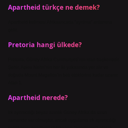
Apartheid türkçe ne demek?
Apartheid kelimesi Afrikaancada “ayrılma” anlamına
gelir.
Pretoria hangi ülkede?
Pretoria, Güney Afrika Cumhuriyeti’nin idari başkentidir.
Şehir, Apies Nehri’nin her iki yakasında yer alır ve
doğuda Mount Magalies’in batı eteklerine kadar uzanır.
Alan 1.
Apartheid nerede?
Irk ayrımcılığı beyaz azınlık Güney Afrika’da uzun
zamandır var olmuştur, ancak uygulama ırk ayrımcılığı
politikasını apartheid (Afrikaans: “apartness”) olarak