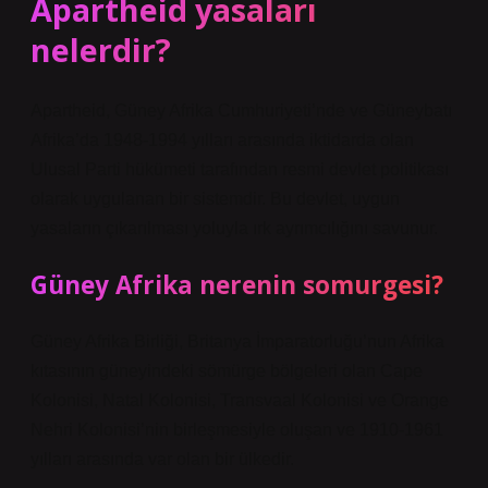
Apartheid yasaları
nelerdir?
Apartheid, Güney Afrika Cumhuriyeti’nde ve Güneybatı
Afrika’da 1948-1994 yılları arasında iktidarda olan
Ulusal Parti hükümeti tarafından resmi devlet politikası
olarak uygulanan bir sistemdir. Bu devlet, uygun
yasaların çıkarılması yoluyla ırk ayrımcılığını savunur.
Güney Afrika nerenin somurgesi?
Güney Afrika Birliği, Britanya İmparatorluğu’nun Afrika
kıtasının güneyindeki sömürge bölgeleri olan Cape
Kolonisi, Natal Kolonisi, Transvaal Kolonisi ve Orange
Nehri Kolonisi’nin birleşmesiyle oluşan ve 1910-1961
yılları arasında var olan bir ülkedir.