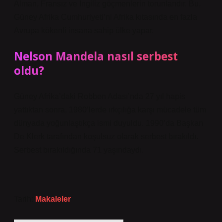
Alman, Fransız ve İngiliz göçmenlerin torunlarıdır. Bu,
Güney Afrika Cumhuriyeti’ni Afrika kıtasında en fazla
Avrupa kökenli insana sahip ülke yapar.
Nelson Mandela nasıl serbest
oldu?
Güney Afrika’daki Robben Adası’nda 27 yıl hapis
yattıktan sonra, 1980’lerde ırkçılığa karşı mücadele tüm
dünyada yoğunlaştıkça ismi duyuldu. 1990’da Başkan
De Klerk tarafından koşulsuz olarak serbest bırakıldı.
Serbest bırakıldığında 71 yaşındaydı.
Tarih:
Makaleler