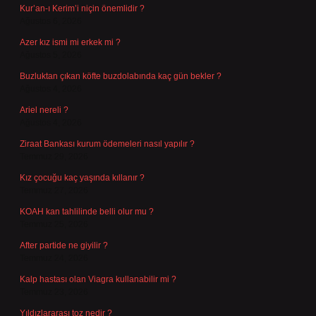
Kur’an-ı Kerim’i niçin önemlidir ?
Ağustos 6, 2026
Azer kız ismi mi erkek mi ?
Ağustos 5, 2026
Buzluktan çıkan köfte buzdolabında kaç gün bekler ?
Ağustos 4, 2026
Ariel nereli ?
Ağustos 4, 2026
Ziraat Bankası kurum ödemeleri nasıl yapılır ?
Temmuz 29, 2026
Kız çocuğu kaç yaşında kıllanır ?
Temmuz 27, 2026
KOAH kan tahlilinde belli olur mu ?
Temmuz 25, 2026
After partide ne giyilir ?
Temmuz 24, 2026
Kalp hastası olan Viagra kullanabilir mi ?
Temmuz 23, 2026
Yıldızlararası toz nedir ?