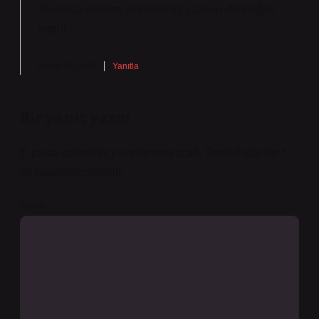
Teşekkür ederim, önerileriniz yazının
derinliğini
artırdı.
Mayıs 15, 2025
Yanıtla
Bir yanıt yazın
E-posta adresiniz yayınlanmayacak.
Gerekli alanlar
*
ile işaretlenmişlerdir
Yorum