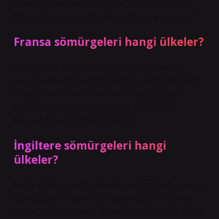
topraklarında ve daha az ölçüde İsrail’in kendisinde
kurumsallaşmış bir ayrımcılık ve ayrımcılık sistemidir.
Fransa sömürgeleri hangi ülkeler?
Fransa, 1961 yılından bu yana 14 Afrika ülkesinin
ulusal rezervlerine sahiptir: Benin, Burkina Faso, Gine-
Bissau, Fildişi Sahili, Mali, Nijer, Senegal, Togo,
Kamerun, Orta Afrika Cumhuriyeti, Çad, Kongo-
Brazavil, Ekvator Ginesi ve Gabon.
İngiltere sömürgeleri hangi
ülkeler?
Büyük Britanya, Berlin’de güney ve kuzeydoğu Afrika’yı
fethetti. 1880 ile 1900 yılları arasında İngilizler, Mısır,
Sudan, Kenya, Uganda, Güney Afrika, Gambiya, Sierra