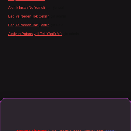
Alerjik Insan Ne Yemeli
için
Şengül
Eeg Ye Neden Tok Çekilir
için
admin
Eeg Ye Neden Tok Çekilir
için
Pala
Aksiyon Potansiyeli Tek Yönlü Mü
için
admin
giriş