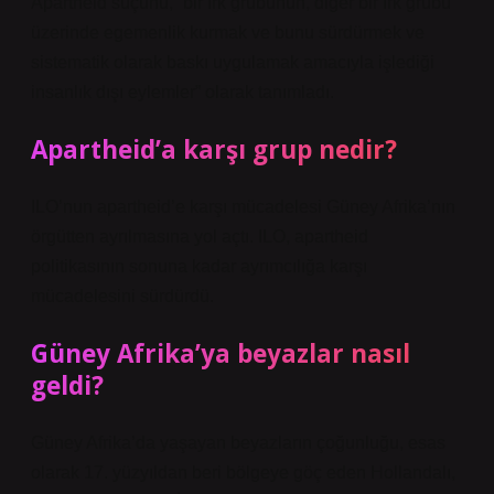
Apartheid suçunu, “bir ırk grubunun, diğer bir ırk grubu
üzerinde egemenlik kurmak ve bunu sürdürmek ve
sistematik olarak baskı uygulamak amacıyla işlediği
insanlık dışı eylemler” olarak tanımladı.
Apartheid’a karşı grup nedir?
ILO’nun apartheid’e karşı mücadelesi Güney Afrika’nın
örgütten ayrılmasına yol açtı. ILO, apartheid
politikasının sonuna kadar ayrımcılığa karşı
mücadelesini sürdürdü.
Güney Afrika’ya beyazlar nasıl
geldi?
Güney Afrika’da yaşayan beyazların çoğunluğu, esas
olarak 17. yüzyıldan beri bölgeye göç eden Hollandalı,