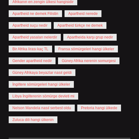
Afrikanın en zengin ülkesi hangisidir
Apartheid ne demek Filistin
Apartheid nerede
Apartheid suçu nedir
Apartheid türkçe ne demek
Apartheid yasaları nelerdir
Apartheida karşı grup nedir
Bir Afrika lirası kaç TL
Fransa sömürgeleri hangi ülkeler
Gender apartheid nedir
Güney Afrika nerenin somurgesi
Güney Afrikaya beyazlar nasıl geldi
İngiltere sömürgeleri hangi ülkeler
Libya İngilterenin sömürge devleti mi
Nelson Mandela nasıl serbest oldu
Pretoria hangi ülkede
Zuluca dili hangi ülkenin