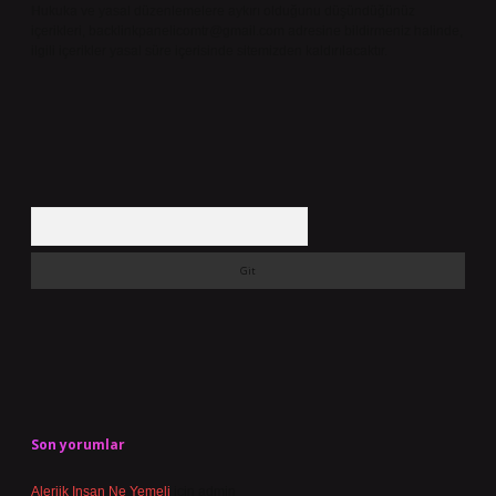
Hukuka ve yasal düzenlemelere aykırı olduğunu düşündüğünüz
içerikleri,
backlinkpanelicomtr@gmail.com
adresine bildirmeniz halinde,
ilgili içerikler yasal süre içerisinde sitemizden kaldırılacaktır.
Arama
Son yorumlar
Alerjik Insan Ne Yemeli
için
admin