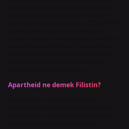
adlandıran Ulusal Parti liderliğindeki hükümet (1948-
94) döneminde yaygınlaşmıştır. 1950 Nüfus Kayıt
Yasası Güney Afrikalıları Bantu (siyah…7 Eylül 2024Irk
ayrımcılığı beyaz azınlık Güney Afrika’da uzun
zamandır var olmuştur, ancak uygulama ırk ayrımcılığı
politikasını apartheid (Afrikaans: “apartness”) olarak
adlandıran Ulusal Parti liderliğindeki hükümet (1948-
94) döneminde yaygınlaşmıştır. 1950 Nüfus Kayıt
Yasası Güney Afrikalıları Bantu (siyah…
Apartheid ne demek Filistin?
İsrail apartheid’i, İsrail işgali altındaki Filistin
topraklarında ve daha az ölçüde İsrail’in kendisinde
kurumsallaşmış bir ayrımcılık ve ayrımcılık sistemidir.
İsrail apartheid’i, İsrail işgali altındaki Filistin