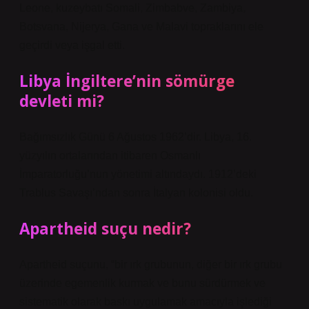
Leone, kuzeybatı Somali, Zimbabve, Zambiya,
Botsvana, Nijerya, Gana ve Malavi topraklarını ele
geçirdi veya işgal etti.
Libya İngiltere’nin sömürge
devleti mi?
Bağımsızlık Günü 6 Ağustos 1962’dir. Libya, 16.
yüzyılın ortalarından itibaren Osmanlı
İmparatorluğu’nun yönetimi altındaydı. 1912’deki
Trablus Savaşı’ndan sonra İtalyan kolonisi oldu.
Apartheid suçu nedir?
Apartheid suçunu, “bir ırk grubunun, diğer bir ırk grubu
üzerinde egemenlik kurmak ve bunu sürdürmek ve
sistematik olarak baskı uygulamak amacıyla işlediği