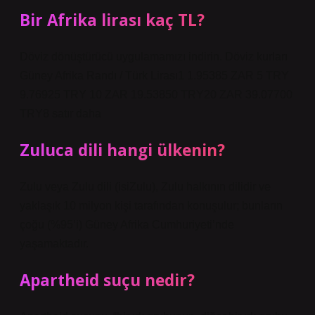
Bir Afrika lirası kaç TL?
Döviz dönüştürücü uygulamamızı indirin. Döviz kurları
Güney Afrika Randı / Türk Lirası1 1.95385 ZAR 5 TRY
9.76925 TRY 10 ZAR 19.53850 TRY20 ZAR 39.07700
TRY8 satır daha
Zuluca dili hangi ülkenin?
Zulu veya Zulu dili (isiZulu), Zulu halkının dilidir ve
yaklaşık 10 milyon kişi tarafından konuşulur; bunların
çoğu (%95’i) Güney Afrika Cumhuriyeti’nde
yaşamaktadır.
Apartheid suçu nedir?