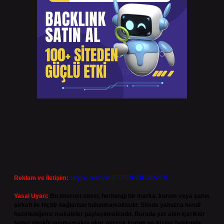
Reklam ve İletişim:
Skype: live:.cid.575569c608265c69
Yasal Uyarı:
Bu internet sitesi, herhangi bir marka, kurum veya şahıs
şirketi ile hiçbir bağlantısı bulunmamaktadır. Sitede yalnızca kendi
hazırladığımız makaleler paylaşılmaktadır. Burada yer alan içerikler
haber niteliği taşımamakta olup, gerçek kurum ve kişiler hakkında