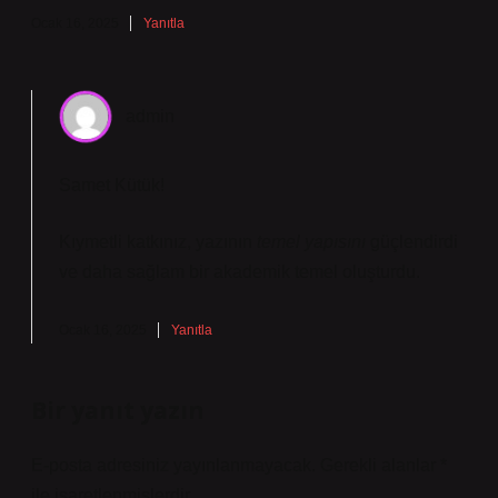
Ocak 16, 2025
Yanıtla
admin
Samet Kütük!
Kıymetli katkınız, yazının
temel yapısını
güçlendirdi
ve daha
sağlam
bir akademik temel oluşturdu.
Ocak 16, 2025
Yanıtla
Bir yanıt yazın
E-posta adresiniz yayınlanmayacak.
Gerekli alanlar
*
ile işaretlenmişlerdir