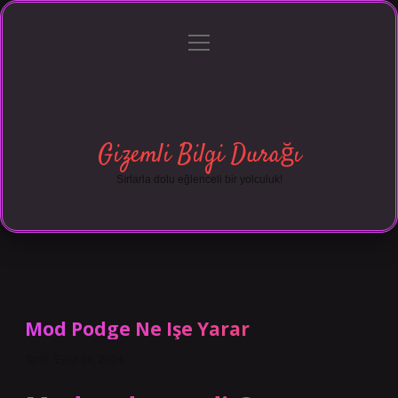
menüyü
Anasayfa
Gizlilik Politikası
Yasal Uyarı
aç
Hakkımızda
Gizemli Bilgi Durağı
Sırlarla dolu eğlenceli bir yolculuk!
Mod Podge Ne Işe Yarar
Tarih: Eylül 26, 2024