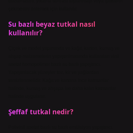
bozulmasını, yıkama sonrası toplanmayı veya ipliklerin
çekmesini önlemek için kullanılır.
Su bazlı beyaz tutkal nasıl
kullanılır?
Çiçek ve model yapımında ve kağıt, karton, kumaş ve
ahşap malzemelerin yapıştırılmasında kullanılan vinil
asetat homopolimer bazlı su bazlı yapıştırıcı.
Yapıştırılacak yüzeyler toz, kir ve yağlardan
temizlenmelidir. Kağıt ve kartona ince katmanlar
halinde, kumaş ve ahşapa ise daha kalın katmanlar
halinde uygulanır.
Şeffaf tutkal nedir?
Polivinil asetat bazlı su bazlı emülsiyon yapıştırıcı.