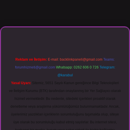
asino giriş
Reklam ve İletişim:
E-mail:
backlinkpaneli@gmail.com
Teams:
forumhizmeti@gmail.com
Whatsapp: 0262 606 0 726
Telegram:
@karabul
Yasal Uyarı:
Sitemiz, 5651 Sayılı Kanun gereğince Bilgi Teknolojileri
ve İletişim Kurumu (BTK) tarafından onaylanmış bir Yer Sağlayıcı olarak
hizmet vermektedir. Bu nedenle, sitedeki içerikleri proaktif olarak
denetleme veya araştırma yükümlülüğümüz bulunmamaktadır. Ancak,
üyelerimiz yazdıkları içeriklerin sorumluluğunu taşımakta olup, siteye
üye olarak bu sorumluluğu kabul etmiş sayılırlar. Bu internet sitesi,