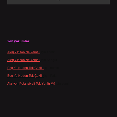
Son yorumlar
Alerjik Insan Ne Yemeli
için
admin
Alerjik Insan Ne Yemeli
için
Şengül
Eeg Ye Neden Tok Çekilir
için
admin
Eeg Ye Neden Tok Çekilir
için
Pala
Aksiyon Potansiyeli Tek Yönlü Mü
için
admin