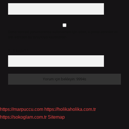
Daha sonraki yorumlarımda kullanılması için adım, e-posta adresim ve
site adresim bu tarayıcıya kaydedilsin.
9 - 5 kaçtır?
*
https://marpuccu.com
https://holikaholika.com.tr
https://sokoglam.com.tr
Sitemap