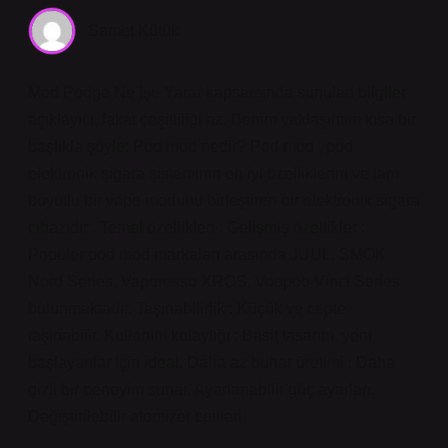
Samet Kütük
Mod Podge Ne Işe Yarar kapsamında sunulan bilgiler
açıklayıcı, fakat çeşitliliği az. Benim yaklaşımım kısa bir
başlıkla şöyle: Pod mod nedir? Pod mod , pod
elektronik sigara sisteminin en iyi özelliklerini ve tam
boyutlu bir vape modunu birleştiren bir elektronik sigara
cihazıdır . Temel özellikleri : Gelişmiş özellikler :
Popüler pod mod markaları arasında JUUL, SMOK
Nord Series, Vaporesso XROS, Voopoo Vinci Series
bulunmaktadır. Taşınabilirlik : Küçük ve cepte
taşınabilir. Kullanım kolaylığı : Basit tasarım, yeni
başlayanlar için ideal. Daha az buhar üretimi : Daha
gizli bir deneyim sunar. Ayarlanabilir güç ayarları.
Değiştirilebilir atomizer coilleri.