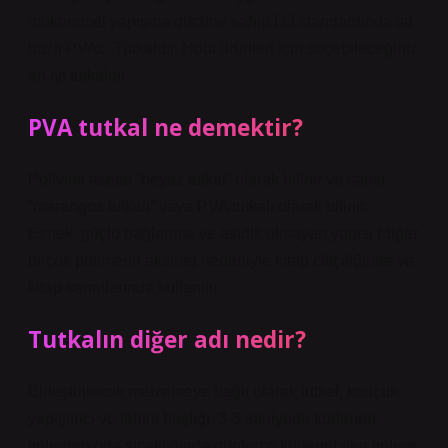
mükemmel yapışma gücüne sahip D3 standardında su
bazlı PVAc. Tutkaldır. Hobi ürünleri için seçebileceğiniz
en iyi tutkaldır.
PVA tutkal ne demektir?
Polivinil asetat “beyaz tutkal” olarak bilinir ve sarısı
“marangoz tutkalı” veya PVA tutkalı olarak bilinir.
Esnek, güçlü bağlanma ve asidik olmayan yapısı (diğer
birçok polimerin aksine) nedeniyle kitap ciltçiliğinde ve
kitap sanatlarında kullanılır.
Tutkalın diğer adı nedir?
Birleştirilecek malzemeye bağlı olarak tutkal, kauçuk,
yapıştırıcı ve lehim başlığı, 3-5 saniyede kürlenen
tiplerden oda sıcaklığında günlerce kürlenebilen tiplere