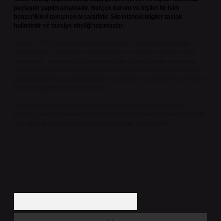
paylaşım yapılmamaktadır. Gerçek kurum ve kişiler ile isim
benzerlikleri tamamen tesadüfidir. Sitemizdeki bilgiler taslak
halindedir ve tavsiye niteliği taşımazlar.
Sitemiz, 5651 Sayılı Kanun gereğince Bilgi Teknolojileri ve İletişim
Kurumu (BTK) tarafından onaylanmış bir Yer Sağlayıcı olarak hizmet
vermektedir. Bu nedenle, sitedeki içerikleri proaktif olarak denetleme
veya araştırma yükümlülüğümüz bulunmamaktadır. Ancak, üyelerimiz
yazdıkları içeriklerin sorumluluğunu taşımakta olup, siteye üye olarak bu
sorumluluğu kabul etmiş sayılırlar.
Hukuka ve yasal düzenlemelere aykırı olduğunu düşündüğünüz
içerikleri,
backlinkpanelicomtr@gmail.com
adresine bildirmeniz halinde,
ilgili içerikler yasal süre içerisinde sitemizden kaldırılacaktır.
Arama