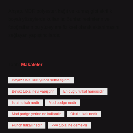
Ahşap, MDF, polyester, kağıt ve kumaş gibi akrilik
boyalı yüzeylerde kullanılır. Bunlar, resimlerin ve
fotoğrafların bu yüzeylere fiziksel olarak aktarılmasını
sağlayan yapıştırıcılardır.
Tarih:
Makaleler
Beyaz tutkal kuruyunca şeffaflaşır mı
Beyaz tutkal neyi yapıştırır
En güçlü tutkal hangisidir
İsrail tutkalı nedir
Mod podge nedir
Mod podge yerine ne kullanılır
Okul tutkalı nedir
Punch tutkalı nedir
PVA tutkal ne demektir