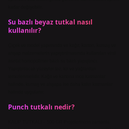
kadar değişebilir.
Su bazlı beyaz tutkal nasıl
kullanılır?
Çiçek ve model yapımında ve kağıt, karton, kumaş ve
ahşap malzemelerin yapıştırılmasında kullanılan vinil
asetat homopolimer bazlı su bazlı yapıştırıcı.
Yapıştırılacak yüzeyler toz, kir ve yağlardan
temizlenmelidir. Kağıt ve kartona ince katmanlar
halinde, kumaş ve ahşapa ise daha kalın katmanlar
halinde uygulanır.
Punch tutkalı nedir?
KALIP TUTKALI – 500 GR Projelerinizin zamanla