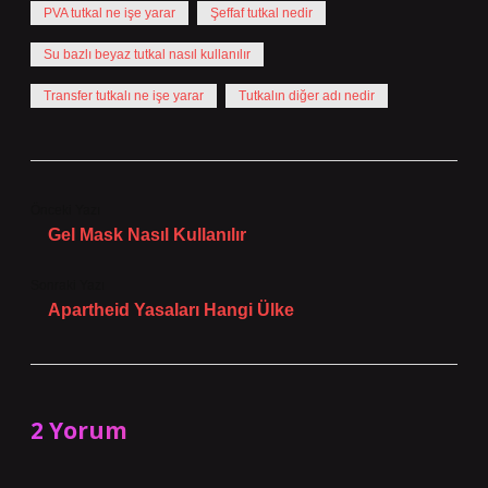
PVA tutkal ne işe yarar
Şeffaf tutkal nedir
Su bazlı beyaz tutkal nasıl kullanılır
Transfer tutkalı ne işe yarar
Tutkalın diğer adı nedir
Önceki Yazı
Gel Mask Nasıl Kullanılır
Sonraki Yazı
Apartheid Yasaları Hangi Ülke
2 Yorum