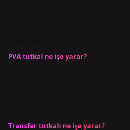
Formica tarzında ahşap, MDF ve sunta ürünlerinin
yapıştırılmasında kullanılır. EN 204’e göre D3 sınıfına
aittir, bakteriyolojik bozulmaya karşı korumalıdır, toksik
değildir, kuruduğunda şeffaftır ve kokusuzdur.
Yapıştırılacak yüzeyler toz, kir ve yağlardan
temizlenmelidir.
PVA tutkal ne işe yarar?
Polivinil asetat, ahşap, kağıt, kumaş gibi gözenekli
malzemelerde ve sanat ve el sanatlarında yapıştırıcı
olarak kullanılır. Polivinil asetat ayrıca alçıpan için astar
olarak, duvar kağıdı yapıştırıcısı olarak, su bazlı (lateks)
boyalarda film oluşturan bileşen olarak ve zarf
yapıştırıcısı olarak kullanılır.
Transfer tutkalı ne işe yarar?