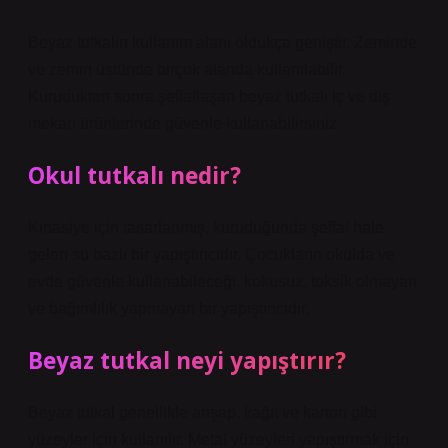
Beyaz tutkalın kullanım alanı oldukça geniştir. Zeminde
ve zemin üstünde birçok alanda kullanılabilir.
Kuruduktan sonra şeffaflaşan beyaz tutkalı iç ve dış
mekan ürünlerinde güvenle kullanabilirsiniz.
Okul tutkalı nedir?
Kırtasiye için tasarlanmış, kuruduğunda şeffaf hale
gelen su bazlı bir yapıştırıcıdır. Çocukların okulda ve
evde güvenle kullanabileceği, kokusuz, toksik olmayan
ve bağımlılık yapmayan bir yapıştırıcıdır.
Beyaz tutkal neyi yapıştırır?
Beyaz tutkal genellikle ahşap, kağıt ve karton gibi
yüzeyler için kullanılır. Metal yüzeyleri yapıştırmak için