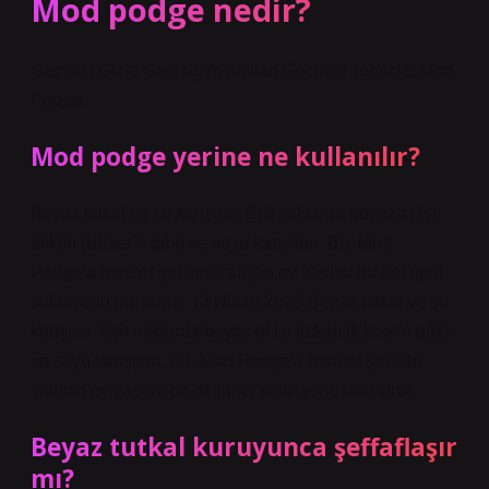
Mod podge nedir?
Geçmişi Gizle Geçmiş Ayrıntıları Geçmişi Temizle: Mod
Podge.
Mod podge yerine ne kullanılır?
Beyaz tutkal ve su karışımı: Eşit miktarda beyaz el işi
tutkalı (Elmer’s gibi) ve suyu karıştırın. Bu, Mod
Podge’a benzer şekilde çalışan ev yapımı bir dekupaj
solüsyonu oluşturur. 13 Nisan 2020 Beyaz tutkal ve su
karışımı: Eşit miktarda beyaz el işi tutkalı (Elmer’s gibi)
ve suyu karıştırın. Bu, Mod Podge’a benzer şekilde
çalışan ev yapımı bir dekupaj solüsyonu oluşturur.
Beyaz tutkal kuruyunca şeffaflaşır
mı?