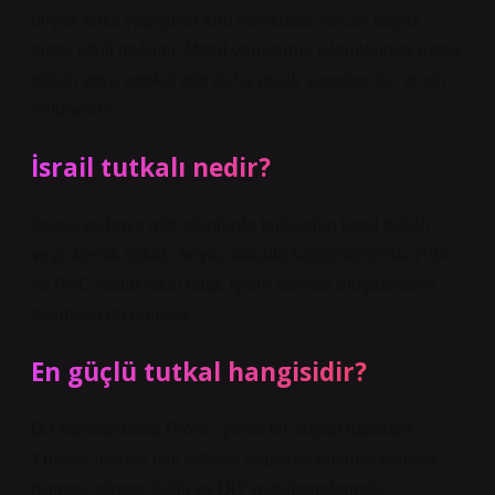
birçok farklı yapıştırıcı türü mevcuttur, ancak beyaz
tutkal etkili değildir. Metal yapıştırma işlemlerinde metal
tutkalı veya epoksi gibi daha güçlü yapıştırıcılar tercih
edilmelidir.
İsrail tutkalı nedir?
İnşaat ve boya gibi alanlarda kullanılan İsrail tutkalı
veya kemik tutkalı, beyaz tutkalla karıştırıldığında PVA
ve PVC kadar etkili olup, işlem sonrası oluşabilecek
tozumayı da önlüyor.
En güçlü tutkal hangisidir?
D3 standardında PVAc. Şeffaf bir ahşap tutkalıdır.
Yüksek nemde bile yüksek yapışma gücüne sahiptir.
Kumaş, ahşap, kağıt ve DIY uygulamalarında