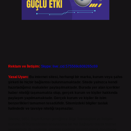
Reklam ve İletişim:
Skype: live:.cid.575569c608265c69
Yasal Uyarı:
Bu internet sitesi, herhangi bir marka, kurum veya şahıs
şirketi ile hiçbir bağlantısı bulunmamaktadır. Sitede yalnızca kendi
hazırladığımız makaleler paylaşılmaktadır. Burada yer alan içerikler
haber niteliği taşımamakta olup, gerçek kurum ve kişiler hakkında
paylaşım yapılmamaktadır. Gerçek kurum ve kişiler ile isim
benzerlikleri tamamen tesadüfidir. Sitemizdeki bilgiler taslak
halindedir ve tavsiye niteliği taşımazlar.
Sitemiz, 5651 Sayılı Kanun gereğince Bilgi Teknolojileri ve İletişim
Kurumu (BTK) tarafından onaylanmış bir Yer Sağlayıcı olarak hizmet
vermektedir. Bu nedenle, sitedeki içerikleri proaktif olarak denetleme