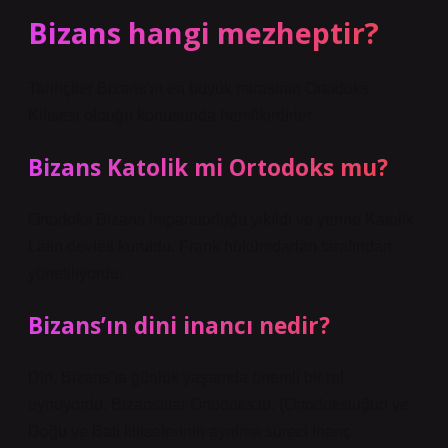
Bizans hangi mezheptir?
Tarihçiler Bizans’ın en büyük mirasının Ortodoks
Kilisesi olduğu konusunda hemfikirdirler.
Bizans Katolik mi Ortodoks mu?
Ortodoks Bizans İmparatorluğu yıkıldı ve yerine Katolik
Latin devleti kuruldu. Frank hükümdarları tarafından
yönetiliyordu.
Bizans’ın dini inancı nedir?
Din, Bizans’ta günlük yaşamda önemli bir rol
oynuyordu. Bizanslılar Ortodoks’tu. (Ortodoksluğun ve
Doğu ve Batı kiliselerinin ayrılma süreci İnanç