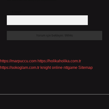
site adresim bu tarayıcıya kaydedilsin.
7 + 8 kaçtır?
*
https://marpuccu.com
https://holikaholika.com.tr
https://sokoglam.com.tr
knight online
nttgame
Sitemap