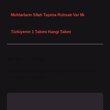
Önceki Yazı
Muhtarların Silah Taşıma Ruhsatı Var Mı
Sonraki Yazı
Türkiyenin 1 Takımı Hangi Takım
Bir yanıt yazın
E-posta adresiniz yayınlanmayacak.
Gerekli alanlar
*
ile işaretlenmişlerdir
Yorum