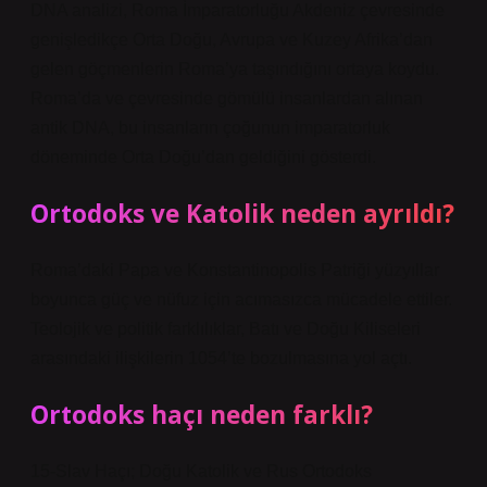
DNA analizi, Roma İmparatorluğu Akdeniz çevresinde
genişledikçe Orta Doğu, Avrupa ve Kuzey Afrika’dan
gelen göçmenlerin Roma’ya taşındığını ortaya koydu.
Roma’da ve çevresinde gömülü insanlardan alınan
antik DNA, bu insanların çoğunun imparatorluk
döneminde Orta Doğu’dan geldiğini gösterdi.
Ortodoks ve Katolik neden ayrıldı?
Roma’daki Papa ve Konstantinopolis Patriği yüzyıllar
boyunca güç ve nüfuz için acımasızca mücadele ettiler.
Teolojik ve politik farklılıklar, Batı ve Doğu Kiliseleri
arasındaki ilişkilerin 1054’te bozulmasına yol açtı.
Ortodoks haçı neden farklı?
15-Slav Haçı; Doğu Katolik ve Rus Ortodoks