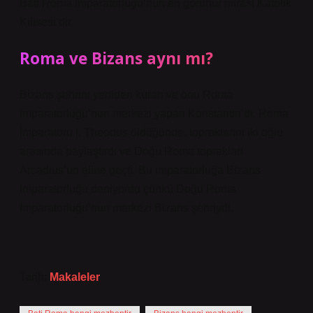
Batı Roma İmparatorluğu’nun en görünür mirası Katolik
Kilisesi’dir.
Roma ve Bizans aynı mı?
Bizans şehrini yeniden kuran ve onu Roma
İmparatorluğu’nun merkezi yapan Konstantin’di. Roma
İmparatoru I. Theodos öldüğünde, topraklarını iki oğlu
arasında paylaştırdı ve Doğu Roma toprakları
Arcadius’un eline geçti. Bu imparatorluğa Bizans
İmparatorluğu deniyordu çünkü Doğu Roma
İmparatorluğu’nun merkezi Bizans şehriydi.
Tarih:
Makaleler