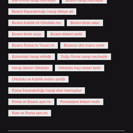
Bati Roma hangi mezheptir
Bizans hangi mezheptir
Bizans İmparatorluğu hangi ülkeye ait
Bizans Katolik mi Ortodoks mu
Bizans kimin atası
Bizans kimin soyu
Bizans kökeni nedir
Bizans Roma mı Yunan mı
Bizansın dini inancı nedir
Bizanslılar hangi millettir
Doğu Roma hangi mezheptir
Hangi ülkeler Ortodoks
Ortodoks haçı neden farklı
Ortodoks ve Katolik neden ayrıldı
Roma İmparatorluğu hangi dine mensuptur
Roma ve Bizans aynı mı
Romalıların kökeni nedir
Rum ve Roma aynı mı