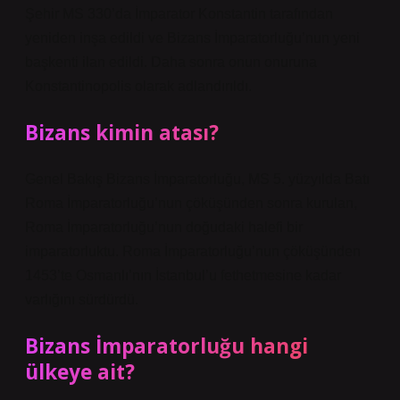
Şehir MS 330’da İmparator Konstantin tarafından
yeniden inşa edildi ve Bizans İmparatorluğu’nun yeni
başkenti ilan edildi. Daha sonra onun onuruna
Konstantinopolis olarak adlandırıldı.
Bizans kimin atası?
Genel Bakış Bizans İmparatorluğu, MS 5. yüzyılda Batı
Roma İmparatorluğu’nun çöküşünden sonra kurulan,
Roma İmparatorluğu’nun doğudaki halefi bir
imparatorluktu. Roma İmparatorluğu’nun çöküşünden
1453’te Osmanlı’nın İstanbul’u fethetmesine kadar
varlığını sürdürdü.
Bizans İmparatorluğu hangi
ülkeye ait?