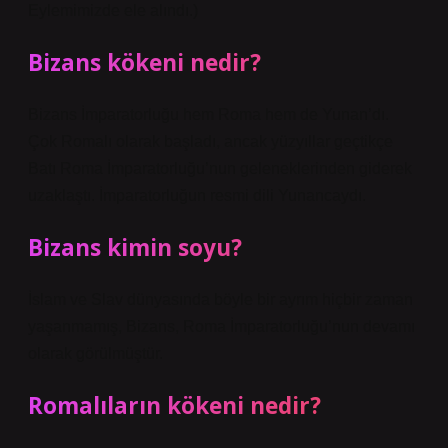
Eylemimizde ele alındı.)
Bizans kökeni nedir?
Bizans İmparatorluğu hem Roma hem de Yunan’dı.
Çok Romalı olarak başladı, ancak yüzyıllar geçtikçe
Batı Roma İmparatorluğu’nun geleneklerinden giderek
uzaklaştı. İmparatorluğun resmi dili Yunancaydı.
Bizans kimin soyu?
İslam ve Slav dünyasında böyle bir ayrım hiçbir zaman
yaşanmamış, Bizans, Roma İmparatorluğu’nun devamı
olarak görülmüştür.
Romalıların kökeni nedir?