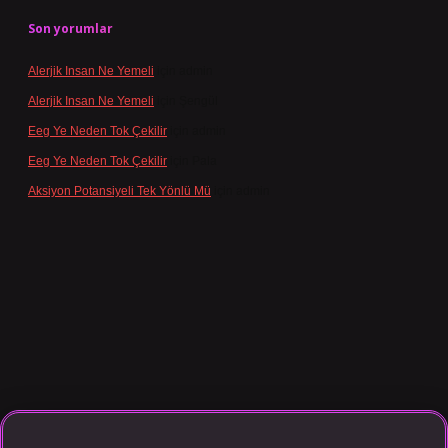
Son yorumlar
Alerjik Insan Ne Yemeli
için
admin
Alerjik Insan Ne Yemeli
için
Şengül
Eeg Ye Neden Tok Çekilir
için
admin
Eeg Ye Neden Tok Çekilir
için
Pala
Aksiyon Potansiyeli Tek Yönlü Mü
için
admin
sino giriş