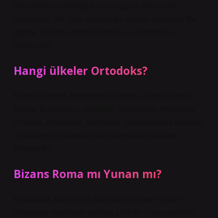
kiliselerinin kullandığı Bizans haçına benzer bir
semboldür. Tek farkı alt desteğin çapraz olmasıdır. Bu
eğilme, İsa’nın çarmıhta çektiği acı ve ızdırabın
sonucudur.
Hangi ülkeler Ortodoks?
Bunlar İstanbul, İskenderiye, Antakya, Kudüs, Kıbrıs,
Rusya, Bulgaristan, Sırbistan, Yunanistan, Romanya,
Polonya, Arnavutluk, Gürcistan, Çekoslovakya kiliseleri
ve Ukrayna ile Amerika’daki tartışmalı Ortodoks
Kilisesi’dir.
Bizans Roma mı Yunan mı?
Byzantium, MÖ 657’de Megara’dan gelen Yunan
kolonistler tarafından kurulan antik bir Yunan şehridir.