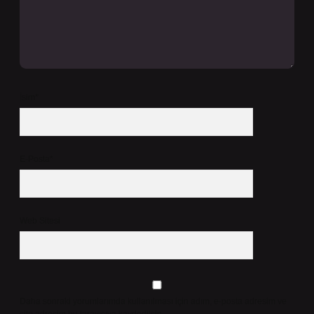
İsim*
E-Posta*
Web Sitesi
Daha sonraki yorumlarımda kullanılması için adım, e-posta adresim ve