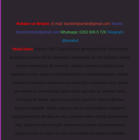
Reklam ve İletişim:
E-mail:
backlinkpaneli@gmail.com
Teams:
forumhizmeti@gmail.com
Whatsapp: 0262 606 0 726
Telegram:
@karabul
Yasal Uyarı:
Sitemiz, 5651 Sayılı Kanun gereğince Bilgi Teknolojileri
ve İletişim Kurumu (BTK) tarafından onaylanmış bir Yer Sağlayıcı olarak
hizmet vermektedir. Bu nedenle, sitedeki içerikleri proaktif olarak
denetleme veya araştırma yükümlülüğümüz bulunmamaktadır. Ancak,
üyelerimiz yazdıkları içeriklerin sorumluluğunu taşımakta olup, siteye
üye olarak bu sorumluluğu kabul etmiş sayılırlar. Bu internet sitesi,
herhangi bir marka, kurum veya şahıs şirketi ile hiçbir bağlantısı
bulunmamaktadır. Sitede yalnızca kendi hazırladığımız makaleler
paylaşılmaktadır. Burada yer alan içerikler haber niteliği taşımamakta
olup, gerçek kurum ve kişiler hakkında paylaşım yapılmamaktadır.
Gerçek kurum ve kişiler ile isim benzerlikleri tamamen tesadüfidir.