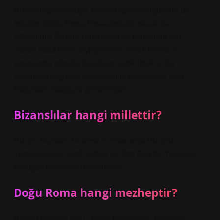
Bizans İmparatorluğu, Roma İmparatorluğu’nun bir
koludur. Doğu Roma İmparatorluğu olarak da
adlandırılır, Bizans Yunanistan’da kurulduğu için,
Yunan olduklarını söyleyemem, ancak Roma ve
çevresinde gömülü insanların antik DNA’sı, bu
insanların çoğunun imparatorluk döneminde Orta
Doğu’dan olduğunu göstermiştir.
Bizanslılar hangi millettir?
Bizans Rumları, Bizanslı Rumlar veya Bizanslı
Yunanlılar, geç antik çağda ve Orta Çağ’da Yunanca
konuşan Hıristiyan Romalılardır.
Doğu Roma hangi mezheptir?
Roma Hristiyan oldu. 325’te Konstantin, Hristiyan