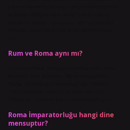
liderlerin toplandığı ve hangi Hristiyan inancının resmi
(ortodoks) olduğuna karar verdiği İznik Konseyi’ni
topladı. Bu konseyin sonucunda, üzerinde anlaşılan
inançlara uygun olarak İznik (İznik) mezhebi ortaya
çıktı.
Rum ve Roma aynı mı?
Yunanca kelimesi, etimolojik ve tarihsel kullanımıyla
Roma’dan gelir. Bu kelime, “Roma İmparatorluğu”,
“Roma İmparatorluğu’nda yaşayan kişi”, “Romalı”,
“Arap eyaletinden başka bir eyaletten olan kişi”,
“Anadolulu”, “Osmanlı” gibi anlamlara karşılık gelir.
Roma İmparatorluğu hangi dine
mensuptur?