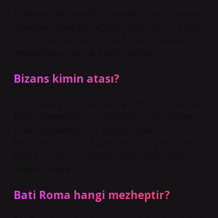
Hıristiyanlık ilk olarak MS 1. yüzyılda Yehud (Yahudiye)
eyaletinde Yahudi geleneğinden ortaya çıkmış ve daha
sonra Roma İmparatorluğu’nun her yerine yayılarak
imparatorluğun resmi dini haline gelmiştir.
Bizans kimin atası?
Genel Bakış Bizans İmparatorluğu, MS 5. yüzyılda Batı
Roma İmparatorluğu’nun çöküşünden sonra kurulan,
Roma İmparatorluğu’nun doğudaki halefi bir
imparatorluktu. Roma İmparatorluğu’nun çöküşünden
1453’te Osmanlı’nın İstanbul’u fethetmesine kadar
varlığını sürdürdü.
Bati Roma hangi mezheptir?