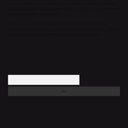
veya araştırma yükümlülüğümüz bulunmamaktadır. Ancak, üyelerimiz
yazdıkları içeriklerin sorumluluğunu taşımakta olup, siteye üye olarak bu
sorumluluğu kabul etmiş sayılırlar.
Hukuka ve yasal düzenlemelere aykırı olduğunu düşündüğünüz
içerikleri,
backlinkpanelicomtr@gmail.com
adresine bildirmeniz halinde,
ilgili içerikler yasal süre içerisinde sitemizden kaldırılacaktır.
Arama