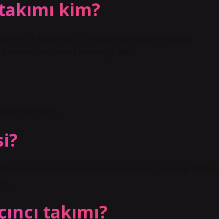
 takımı kim?
 (IFFHS), 1 Nisan 2023 – 31 Mart 2024 tarihleri ​​arasında
ne giren tek Türk takımı Fenerbahçe oldu.
adrid yer alıyor.
i?
 320 puanla zirveye yerleşirken, Brezilya’dan Flamengo (295) v
dı.
çıncı takımı?