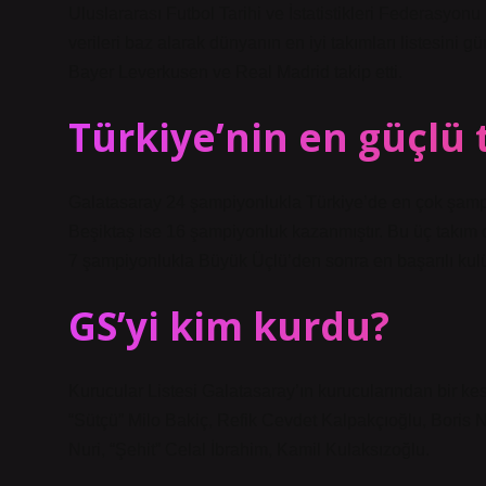
Uluslararası Futbol Tarihi ve İstatistikleri Federasyonu
verileri baz alarak dünyanın en iyi takımları listesini 
Bayer Leverkusen ve Real Madrid takip etti.
Türkiye’nin en güçlü 
Galatasaray 24 şampiyonlukla Türkiye’de en çok şamp
Beşiktaş ise 16 şampiyonluk kazanmıştır. Bu üç takım
7 şampiyonlukla Büyük Üçlü’den sonra en başarılı kulü
GS’yi kim kurdu?
Kurucular Listesi Galatasaray’ın kurucularından bir ke
“Sütçü” Milo Bakiç, Refik Cevdet Kalpakçıoğlu, Boris Nik
Nuri, “Şehit” Celal İbrahim, Kamil Kulaksızoğlu.