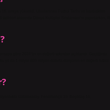
sıraya yükseldi. Uluslararası Futbol Tarihi ve İstatistikleri
arihleri ​​arasında Dünya Kulüpler Sıralaması’nı yayınlarken, il
m?
ırmaya göre 2024’ün en değerli takımları açıklandı. Geçtiğimiz
 bu yıl da 1 milyar 805 milyon dolarla dünyanın en değerli futbol
r?
iyonlukla Galatasaray. Fenerbahçe 19, Beşiktaş 16,