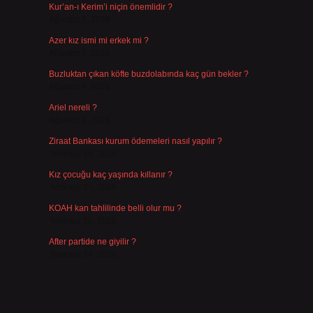
Kur’an-ı Kerim’i niçin önemlidir ?
Ağustos 6, 2026
Azer kız ismi mi erkek mi ?
Ağustos 5, 2026
Buzluktan çıkan köfte buzdolabında kaç gün bekler ?
Ağustos 4, 2026
Ariel nereli ?
Ağustos 4, 2026
Ziraat Bankası kurum ödemeleri nasıl yapılır ?
Temmuz 29, 2026
Kız çocuğu kaç yaşında kıllanır ?
Temmuz 27, 2026
KOAH kan tahlilinde belli olur mu ?
Temmuz 25, 2026
After partide ne giyilir ?
Temmuz 24, 2026