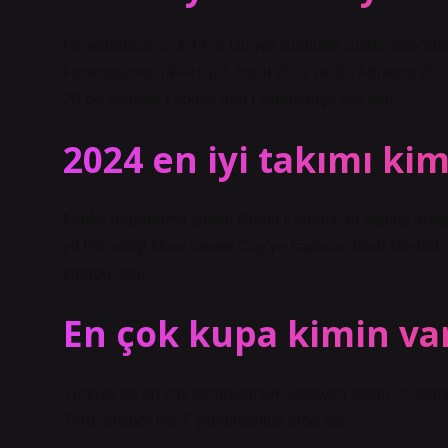
Fenerbahçemiz IFFHS Dünya Kulüpler Sıralaması’nda 16. 
Federasyonu (IFFHS) 1 Eylül 2022 ile 30 Ağustos 2023 t
20’de sadece Türkiye’den Fenerbahçe yer aldı.
2024 en iyi takımı ki
Marka değerleme şirketi Brand Finance’in yaptığı araşt
yıl birinciliği Manchester City’ye kaptıran Real Madrid,
kulübü oldu.
En çok kupa kimin va
Türkiye’de en çok şampiyonluk yaşayan takım 24 şamp
Trabzonspor ise 7 şampiyonluk elde etti.