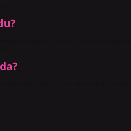
iye2 satır daha
du?
kurulmuştur. Ancak yaygın inanışın aksine Türk futbol tarihinin ilk
übü’dür.
nda?
lığını sürdüren takımlar göz önüne alındığında ilk Türk futbol