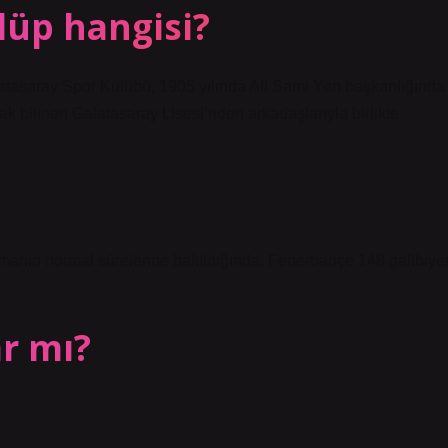
lüp hangisi?
alatasaray Spor Kulübü, 1905 yılında Ali Sami Yen başkanlığında
k bilinen Galatasaray Lisesi’nden arkadaşlarıyla birlikte
manın normal sürelerine bakıldığında, Fenerbahçe 148 galibiyet
ar mı?