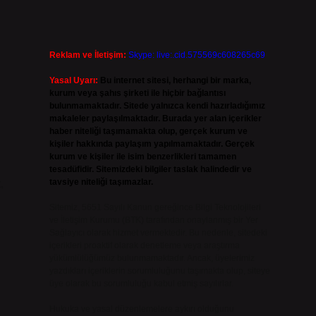
Reklam ve İletişim:
Skype: live:.cid.575569c608265c69
Yasal Uyarı:
Bu internet sitesi, herhangi bir marka,
kurum veya şahıs şirketi ile hiçbir bağlantısı
bulunmamaktadır. Sitede yalnızca kendi hazırladığımız
makaleler paylaşılmaktadır. Burada yer alan içerikler
haber niteliği taşımamakta olup, gerçek kurum ve
kişiler hakkında paylaşım yapılmamaktadır. Gerçek
kurum ve kişiler ile isim benzerlikleri tamamen
tesadüfidir. Sitemizdeki bilgiler taslak halindedir ve
tavsiye niteliği taşımazlar.
,
Sitemiz, 5651 Sayılı Kanun gereğince Bilgi Teknolojileri
ve İletişim Kurumu (BTK) tarafından onaylanmış bir Yer
Sağlayıcı olarak hizmet vermektedir. Bu nedenle, sitedeki
içerikleri proaktif olarak denetleme veya araştırma
yükümlülüğümüz bulunmamaktadır. Ancak, üyelerimiz
yazdıkları içeriklerin sorumluluğunu taşımakta olup, siteye
üye olarak bu sorumluluğu kabul etmiş sayılırlar.
Hukuka ve yasal düzenlemelere aykırı olduğunu