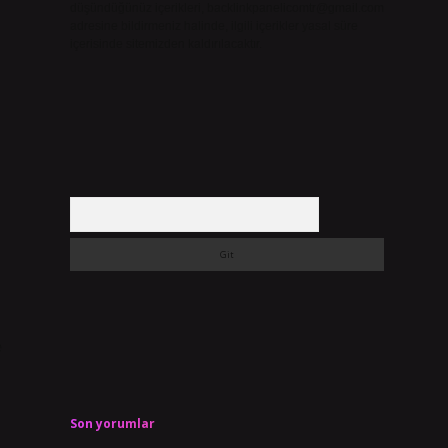
düşündüğünüz içerikleri,
backlinkpanelicomtr@gmail.com
adresine bildirmeniz halinde, ilgili içerikler yasal süre
içerisinde sitemizden kaldırılacaktır.
Arama
e
Son yorumlar