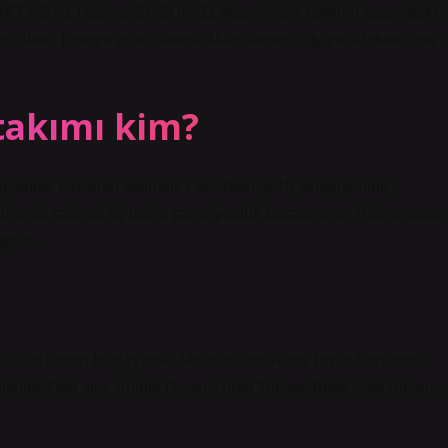
 (IFFHS), 1 Haziran 2023 ile 31 Mayıs 2024 tarihleri ​​arasındaki
güncelledi. Listeye göre zirvede Manchester City yer alırken, onu
takımı kim?
iyonluk kazanan takımdır. Fenerbahçe 19 şampiyonluk,
 dışında sadece üç takım şampiyonluk kazanmıştır. Trabzonspor
ptür.
sit. Sol üstten başlayarak: Mazhar Arat, Asım Tevfik Sonumut,
olof. Orta sıra: Abidin Daver, Ullah Tulyos, Bekir Sıtkı Bircan,