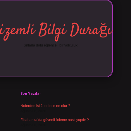
izemli Bilgi Durağı
Sırlarla dolu eğlenceli bir yolculuk!
Sidebar
vdcasino 
Son Yazılar
Noterden istifa edince ne olur ?
Ağustos 8, 2026
Fibabanka’da güvenli ödeme nasıl yapılır ?
Ağustos 6, 2026