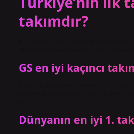
Türkiye’nin ilk 
takımdır?
İlk Türk futbol takımı Fuad Hüsnü Bey ve Reşat Danyal
1901 yılında Yunanlılarla yaptığı maç bir Türk takımının
GS en iyi kaçıncı takı
Uluslararası Futbol Tarihi ve İstatistikleri Federasy
takımları listesini açıkladı. Bu listede Türk takımları 
aldı.
Dünyanın en iyi 1. ta