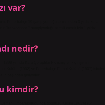
zı var?
anır. Fenerbahçe 19 şampiyonluğu temsil eden 3 yıldız kullanır
nır. Trabzonspor 7 şampiyonluğu temsil etmek için 1 yıldız
dı nedir?
 1899 yılında Kara Çoraplılar FK ismiyle ilk girişimini
utbol Kulübü (1902) ve Fenerbahçe Futbol Kulübü (1907) isimler
dealin peşinden gidiyorlar…
cu kimdir?
, Osmanlı İmparatorluğu’nda doğdu16 Kasım 1963’te (84