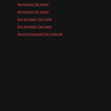
Alerjik Insan Ne Yemeli
için
admin
Alerjik Insan Ne Yemeli
için
Şengül
k
Eeg Ye Neden Tok Çekilir
için
admin
Eeg Ye Neden Tok Çekilir
için
Pala
Aksiyon Potansiyeli Tek Yönlü Mü
için
admin