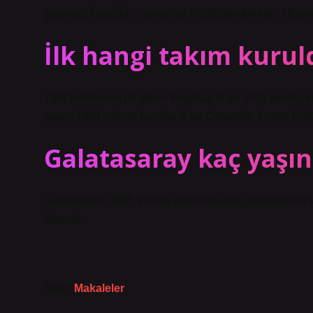
yaşında) İstanbul, Türkiye’de öldüEğitimMekteb-i Bahr
İlk hangi takım kurul
Türk futbolunun ilk takımı Beşiktaş’tır ve 1903 yılında 
takımı 1901 yılında kurulan Kara Çoraplılar Futbol Kul
Galatasaray kaç yaşı
Galatasaray, 1905 yılında kurulmuş olup, günümüzde var
takımıdır.
Tarih:
Makaleler