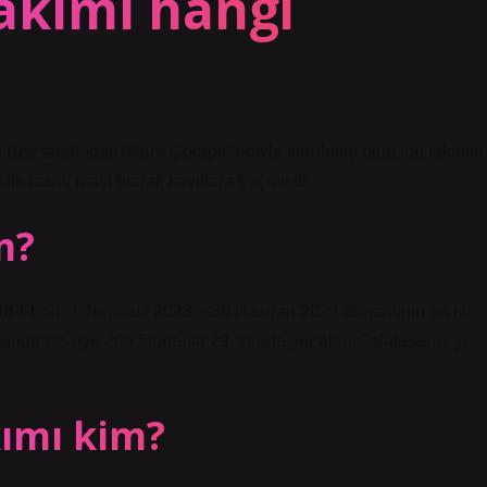
takımı hangi
 Bey tarafından “Kara Çoraplı” adıyla kurulmuş olup, bu takımın
 ilk resmi maçı olarak kayıtlara geçmiştir.
m?
onu (IFFHS), 1 Temmuz 2023 – 30 Haziran 2024 döneminin en iyi
arasında zirveye 205,5 puanla 29. sırada yer alan Galatasaray yer
kımı kim?