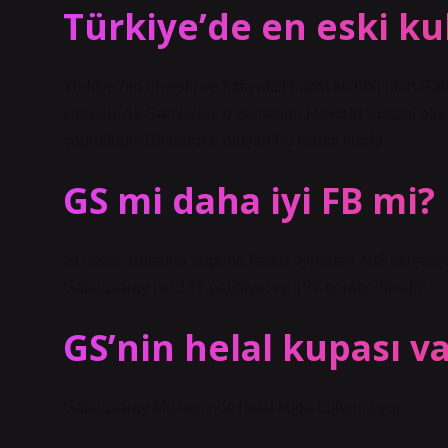
Türkiye’de en eski ku
Türkiye’nin en eski ve hala aktif futbol kulübü olan G
kuruldu. Ali Sami Yen, o zamanlar Mektebi Sultani olara
çoğunluğu Türklerden oluşan bu takımı kurdu.
GS mi daha iyi FB mi?
İki takım arasında bugüne kadar oynanan 402 karşılaş
Galatasaray ise 127 galibiyet ve 127 beraberlik aldı.
GS’nin helal kupası v
Galatasaray Müzesi’nde helal kupa bulunmuyor.