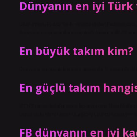
Dünyanın en iyi Türk
Uluslararası Futbol Tarihi ve İstatistikleri Federasyonu
dünyanın en iyi takımlarını açıkladı. Listenin ilk 20’si
En büyük takım kim?
Dünyanın en büyük kulüpleri listesinde 1. sırada Real M
En güçlü takım hangis
IFFHS’nin derlediği listede İspanyol devi Real Madrid
İngiliz ekibi Manchester City (254) üçüncü sırada yer al
FB dünyanın en iyi ka