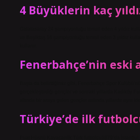
4 Büyüklerin kaç yıldı
Galatasaray 24 şampiyonluğu temsil eden 4 yıldız kull
ve Beşiktaş 16 şampiyonluğu temsil eden 3 yıldız kulla
kullanır.
Fenerbahçe’nin eski a
Başta da belirttiğimiz gibi, Fenerbahçe Spor Kulübü’nün
gerçekleştirdiği gençler ve sonraki yıllarda Kadıköy F
altında bir araya gelen gençler aslında yıllardır aynı i
Türkiye’de ilk futbol
Fuat Hüsnü Kayacanİlk Türk futbolcu1879’da İstanbul