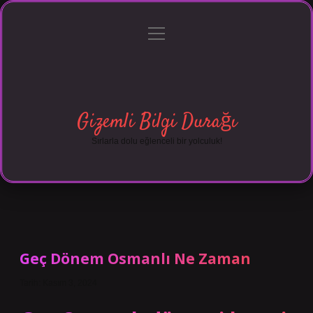
menüyü
Anasayfa
Gizlilik Politikası
Yasal Uyarı
aç
Hakkımızda
Gizemli Bilgi Durağı
Sırlarla dolu eğlenceli bir yolculuk!
Geç Dönem Osmanlı Ne Zaman
Tarih: Kasım 3, 2024