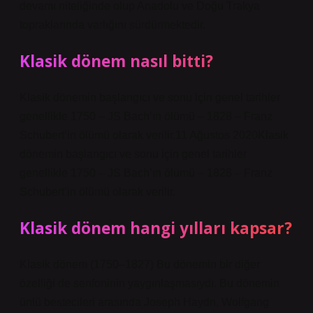
devamı niteliğinde olup Anadolu ve Doğu Trakya
topraklarında varlığını sürdürmektedir.
Klasik dönem nasıl bitti?
Klasik dönemin başlangıcı ve sonu için genel tarihler
genellikle 1750 – JS Bach’ın ölümü – 1828 – Franz
Schubert’in ölümü olarak verilir.11 Ağustos 2020Klasik
dönemin başlangıcı ve sonu için genel tarihler
genellikle 1750 – JS Bach’ın ölümü – 1828 – Franz
Schubert’in ölümü olarak verilir.
Klasik dönem hangi yılları kapsar?
Klasik dönem (1750–1827) Bu dönemin bir diğer
özelliği de senfoninin yaygınlaşmasıydı. Bu dönemin
ünlü bestecileri arasında Joseph Haydn, Wolfgang