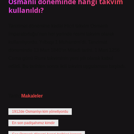
Osmanlı döneminde hangi takvim
kullanıldı?
Tanzimat dönemine kadar Hicri takvim Osmanlı
İmparatorluğu’nun her yerinde resmi takvim olarak
kullanılıyordu. Yılbaşı 1 Muharrem’di. Tanzimat
döneminde 13 Mart 1840’ın Miladi tarihi, 1 Mart 1256
Cuma günü Rumi takviminin yeni yılı olarak kabul
edildi. Bu tarihten sonra ikili takvim uygulaması başladı.
Tarih:
Makaleler
1912de Osmanlıyı kim yönetiyordu
En son padişahımız kimdir