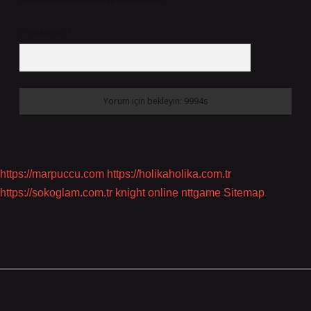
site adresim bu tarayıcıya kaydedilsin.
7 + 8 kaçtır?
*
https://marpuccu.com
https://holikaholika.com.tr
https://sokoglam.com.tr
knight online
nttgame
Sitemap