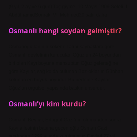
(9 yıl, 2 ay ve 6 gün) Taç giyme: 10 Mayıs 1909 Selefi II.
AbdülhamidSonraki VI. Mehmed20 satır daha
Osmanlı hangi soydan gelmiştir?
Osmanoğulları’nın kökeni: Tarihi kaynaklara göre
Osmanlı devletinin kurucuları Oğuz’un 24 boyundan
biri olan Kayı boyuna mensuptur. Oğuz geleneğine
göre Kayılar, sağ kolda bulunan Boz-oklar’ın Günhan
kolunun en büyük boyudur. Bu nedenle Kayılar,
Oğuz’un örgütsel yapısında baskın unsurdur.
Osmanlı’yı kim kurdu?
Osmanlı Beyliği; Ertuğrul Gazi’nin ölümünden sonra
Kayı ailesinin başına geçen oğlu Osman Gazi
tarafından 1299 yılında kurulmuştur. Devleti 27 yıl