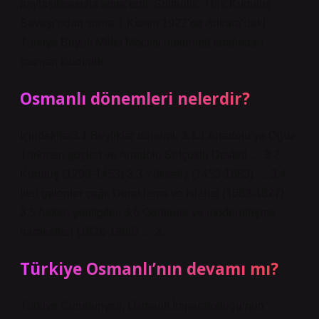
paylaşılmasıyla sona erdi. Sultanlık, Türk Kurtuluş
Savaşı’ndan sonra 1 Kasım 1922’de Ankara’daki
Türkiye Büyük Millet Meclisi hükümeti tarafından
resmen kaldırıldı.
Osmanlı dönemleri nelerdir?
İçindekiler3.1 Beylikler dönemi. 3.1.1 Anadolu’ya Oğuz-
Türkmen göçleri ve Anadolu Selçuklu Devleti … 3.2
Kuruluş (1299-1453) 3.3 Yükseliş (1453-1683) … 3.4
İleri gelenler çağı: Duraklama ve Islahat (1683-1827) …
3.5 Askeri yenilgiler. 3.6 Gerileme ve modernleşme
hareketleri (1828-1908) … 3.
Türkiye Osmanlı’nın devamı mı?
Türkiye Cumhuriyeti, Osmanlı İmparatorluğu’nun