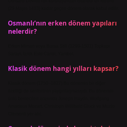
Osmanlı Devleti’nin kuruluşundan İstanbul’un fethine
(29 Mayıs 1453) kadar geçen dönem olarak kabul edilir.
Osmanlı’nın erken dönem yapıları
nelerdir?
Erken Mimari veya Bursa Stili (1299-1501) Topkapı
Sarayı, İznik Eski Camii, Yambol.
Klasik dönem hangi yılları kapsar?
Klasik dönem (1750–1827) Bu dönemin bir diğer
özelliği de senfoninin yaygınlaşmasıydı. Bu dönemin
ünlü bestecileri arasında Joseph Haydn, Wolfgang
Amadeus Mozart, Christoph Willibald Gluck ve Muzio
Clementi yer alır.