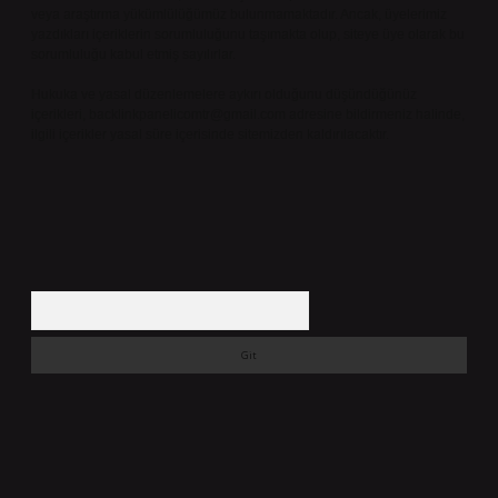
veya araştırma yükümlülüğümüz bulunmamaktadır. Ancak, üyelerimiz
yazdıkları içeriklerin sorumluluğunu taşımakta olup, siteye üye olarak bu
sorumluluğu kabul etmiş sayılırlar.
Hukuka ve yasal düzenlemelere aykırı olduğunu düşündüğünüz
içerikleri,
backlinkpanelicomtr@gmail.com
adresine bildirmeniz halinde,
ilgili içerikler yasal süre içerisinde sitemizden kaldırılacaktır.
Arama