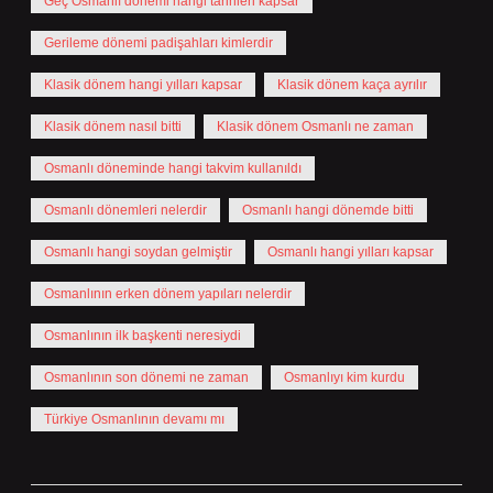
Geç Osmanlı dönemi hangi tarihleri kapsar
Gerileme dönemi padişahları kimlerdir
Klasik dönem hangi yılları kapsar
Klasik dönem kaça ayrılır
Klasik dönem nasıl bitti
Klasik dönem Osmanlı ne zaman
Osmanlı döneminde hangi takvim kullanıldı
Osmanlı dönemleri nelerdir
Osmanlı hangi dönemde bitti
Osmanlı hangi soydan gelmiştir
Osmanlı hangi yılları kapsar
Osmanlının erken dönem yapıları nelerdir
Osmanlının ilk başkenti neresiydi
Osmanlının son dönemi ne zaman
Osmanlıyı kim kurdu
Türkiye Osmanlının devamı mı