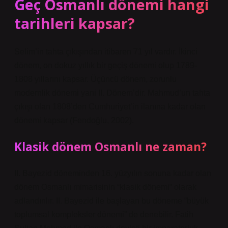
Geç Osmanlı dönemi hangi
tarihleri kapsar?
Selim’in tahta çıkışından itibaren 71 yıl vardır. İkinci
dönem, on dokuz yıllık bir geçiş dönemi olup 1789-
1808 yıllarını kapsar. Üçüncü dönem, zorunlu
modernlik dönemi yani II. Dönem’dir. Mahmud’un tahta
çıkışı olan 1808’den Cumhuriyet’in ilanına kadar olan
dönemi kapsar (Fendoğlu, 2002).
Klasik dönem Osmanlı ne zaman?
II. Bayezid döneminden 16. yüzyılın sonuna kadar olan
dönem Osmanlı mimarisinin “klasik dönemi” olarak
adlandırılır. II. Bayezid ile başlayan bu döneme “büyük
toplumsal kompleksler dönemi” de denebilir. Fatih