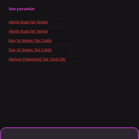
Son yorumlar
Alerjik Insan Ne Yemeli
için
admin
Alerjik Insan Ne Yemeli
için
Şengül
Eeg Ye Neden Tok Çekilir
için
admin
Eeg Ye Neden Tok Çekilir
için
Pala
Aksiyon Potansiyeli Tek Yönlü Mü
için
admin
o giriş