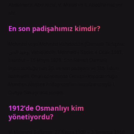
Abdülmecit, Abdülaziz, V. Murad ve II. Abdülhamid yer
alır.
En son padişahımız kimdir?
Mehmed veya Mehmed Vahideddin (Osmanlı Türkçesi:
وحيد الدين, Vahîdüddîn, Mehmed-i Sadis; 4 Ocak 1861,
İstanbul – 16 Mayıs 1926, San Remo) Osmanlı
İmparatorluğu’nun 36. ve son padişahı ve 115. İslam
halifesidir. Onun döneminde Osmanlı İmparatorluğu,
Mondros Ateşkes Antlaşması’nın imzalanmasıyla I.
Dünya Savaşı’nda yenildi.
1912’de Osmanlıyı kim
yönetiyordu?
V. Mehmed Saltanatı: 27 Nisan 1909 – 3 Temmuz 1918