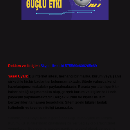
Reklam ve İletişim:
Skype: live:.cid.575569c608265c69
Yasal Uyarı:
Bu internet sitesi, herhangi bir marka, kurum veya şahıs
şirketi ile hiçbir bağlantısı bulunmamaktadır. Sitede yalnızca kendi
hazırladığımız makaleler paylaşılmaktadır. Burada yer alan içerikler
haber niteliği taşımamakta olup, gerçek kurum ve kişiler hakkında
paylaşım yapılmamaktadır. Gerçek kurum ve kişiler ile isim
benzerlikleri tamamen tesadüfidir. Sitemizdeki bilgiler taslak
halindedir ve tavsiye niteliği taşımazlar.
Sitemiz, 5651 Sayılı Kanun gereğince Bilgi Teknolojileri ve İletişim
Kurumu (BTK) tarafından onaylanmış bir Yer Sağlayıcı olarak hizmet
vermektedir. Bu nedenle, sitedeki içerikleri proaktif olarak denetleme