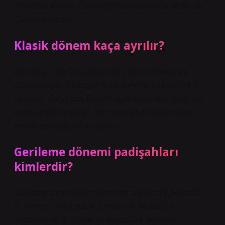
Amadeus Mozart, Christoph Willibald Gluck ve Muzio
Clementi yer alır.
Klasik dönem kaça ayrılır?
Antik çağ, Orta Çağ, Rönesans, Barok, Romantik
dönem ve günümüz gibi farklı dönemler de önemli bir
rol oynar. Bu yazıda klasik müzik dönemleri hakkında
detaylı bilgi veriyoruz. Her dönemin özelliklerini ve
temsili bestecilerini sunuyoruz.
Gerileme dönemi padişahları
kimlerdir?
Gerileme döneminin padişahları arasında II. Mustafa,
III. Ahmet, I. Mahmut, III. Osman, III. Mustafa, I.
Abdülhamid, III. Selim, IV. Mustafa, II. Mahmut,