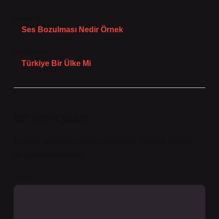
Önceki Yazı
Ses Bozulması Nedir Örnek
Sonraki Yazı
Türkiye Bir Ülke Mi
Bir yanıt yazın
E-posta adresiniz yayınlanmayacak.
Gerekli alanlar
*
ile işaretlenmişlerdir
Yorum