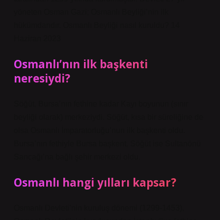
yöneten Osman Gazi; Osmanlı Beyliği’nin ilk
hükümdarıdır. Osmanlı Beyliği nasıl kuruldu? 14
Haziran 2023
Osmanlı’nın ilk başkenti
neresiydi?
Söğüt, Bursa’nın fethine kadar Kayı boyunun (sınır
beyliği olarak) merkeziydi. Söğüt, kısa bir süreliğine de
olsa Osmanlı İmparatorluğu’nun ilk başkenti oldu.
Bursa’nın fethiyle Bursa başkent, Söğüt ise Sultanönü
Sancağı’na bağlı şehir merkezi oldu.
Osmanlı hangi yılları kapsar?
Osmanlı Devleti’nin kuruluş dönemi (1299-1453),