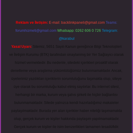
Reklam ve İletişim:
E-mail:
backlinkpaneli@gmail.com
Teams:
forumhizmeti@gmail.com
Whatsapp: 0262 606 0 726
Telegram:
@karabul
Yasal Uyarı:
Sitemiz, 5651 Sayılı Kanun gereğince Bilgi Teknolojileri
ve İletişim Kurumu (BTK) tarafından onaylanmış bir Yer Sağlayıcı olarak
hizmet vermektedir. Bu nedenle, sitedeki içerikleri proaktif olarak
denetleme veya araştırma yükümlülüğümüz bulunmamaktadır. Ancak,
üyelerimiz yazdıkları içeriklerin sorumluluğunu taşımakta olup, siteye
üye olarak bu sorumluluğu kabul etmiş sayılırlar. Bu internet sitesi,
herhangi bir marka, kurum veya şahıs şirketi ile hiçbir bağlantısı
bulunmamaktadır. Sitede yalnızca kendi hazırladığımız makaleler
paylaşılmaktadır. Burada yer alan içerikler haber niteliği taşımamakta
olup, gerçek kurum ve kişiler hakkında paylaşım yapılmamaktadır.
Gerçek kurum ve kişiler ile isim benzerlikleri tamamen tesadüfidir.