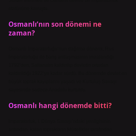
Sultan Mehmed ile Osmanlı devleti bir imparatorluk
statüsüne kavuştu.
Osmanlı’nın son dönemi ne
zaman?
Osmanlı İmparatorluğu’nun dağılma dönemi, Rus
İmparatorluğu ile barış antlaşmasının imzalandığı
1792’den, Saltanatın kaldırılıp devletin ortadan
kaldırıldığı 1922’ye kadar sürdü. Bu dönemde devlet en
büyük toprak kayıplarını yaşadı ve Kurtuluş Savaşı
sayesinde sadece Anadolu kurtuldu.
Osmanlı hangi dönemde bitti?
İmparatorluk, I. Dünya Savaşı’ndaki yenilgisinin
ardından, kalan toprakların Müttefikler tarafından