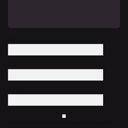
İsim*
E-Posta*
Web Sitesi
Daha sonraki yorumlarımda kullanılması için adım, e-posta adresim ve