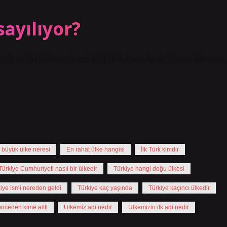
sayılıyor?
er alır ve bu bölgeye Anadolu/Küçük Asya denir. Avrupa kıtasının
 büyük ülke neresi
En rahat ülke hangisi
İlk Türk kimdir
Türkiye Cumhuriyeti nasıl bir ülkedir
Türkiye hangi doğu ülkesi
iye ismi nereden geldi
Türkiye kaç yaşında
Türkiye kaçıncı ülkedir
önceden kime aitti
Ülkemiz adı nedir
Ülkemizin ilk adı nedir