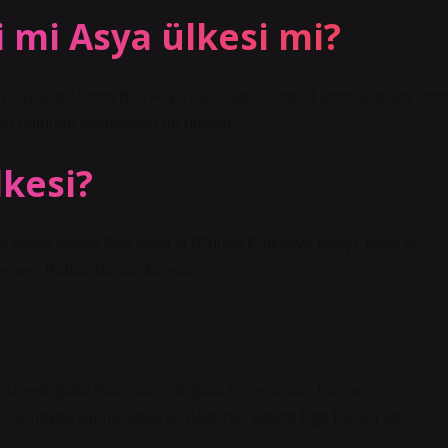
 mi Asya ülkesi mi?
n büyük bir kısmı Batı Asya’da Anadolu topraklarında, diğer kısm
bulunan kıtalararası bir ülkedir.
lkesi?
ve genel olarak Batı Asya’yı (Güney Kafkasya hariç), Mısır’ın
kısmen Balkanlar’da) kapsar.
 kuzeydoğuda Gürcistan, doğuda Ermenistan, İran ve
. Güneyde Kıbrıs adası ve Akdeniz, batıda Ege Denizi ve