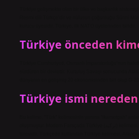
Türkiye gelişmekte olan bir ülke ve başkanlık sistemiyle
Resmi dili Türkçe’dir ve nüfusun çoğunluğu Sünni Müs
kurucu üyesidir. Türkiye, ilk NATO üyelerinden biridir.
Türkiye önceden kime
Türkiye Cumhuriyeti, Osmanlı İmparatorluğu’nun halefi
sürdüren bir devlettir. Kurtuluş Savaşı sonucunda Atat
dünyanın en gelişmiş 20 ekonomisinden biri olup G-20 
Türkiye ismi nereden
Bu kelime, “Türk” kelimesinin yanına “ikametgah” anla
oluşmuştur. Modern Farsçada Türkiye (ترکیه) kelimesi, insanların yerini belirtmek için kullanılan Arapça nisba ekinin bir
türevidir. Türkçede kullanılan Türkiye kelimesi, Arapçad