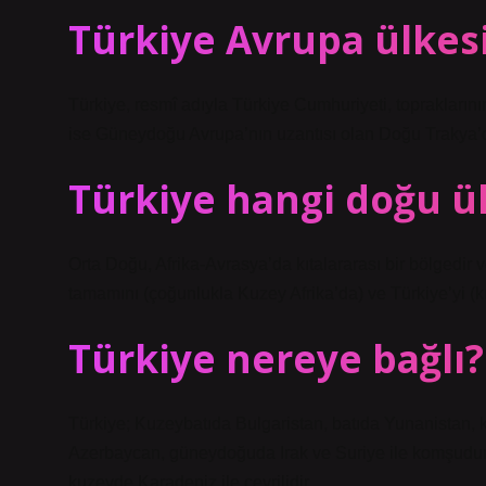
Türkiye Avrupa ülkesi
Türkiye, resmî adıyla Türkiye Cumhuriyeti, topraklarını
ise Güneydoğu Avrupa’nın uzantısı olan Doğu Trakya’da 
Türkiye hangi doğu ü
Orta Doğu, Afrika-Avrasya’da kıtalararası bir bölgedir 
tamamını (çoğunlukla Kuzey Afrika’da) ve Türkiye’yi (
Türkiye nereye bağlı?
Türkiye; Kuzeybatıda Bulgaristan, batıda Yunanistan,
Azerbaycan, güneydoğuda Irak ve Suriye ile komşudur
kuzeyde Karadeniz ile çevrilidir.