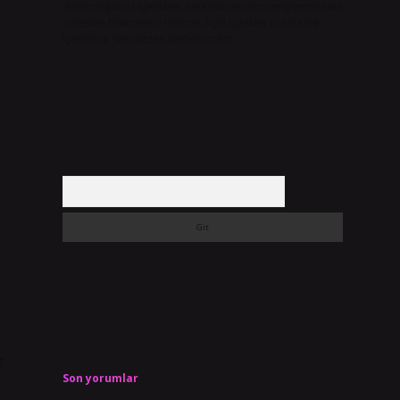
düşündüğünüz içerikleri,
backlinkpanelicomtr@gmail.com
adresine bildirmeniz halinde, ilgili içerikler yasal süre
içerisinde sitemizden kaldırılacaktır.
Arama
Son yorumlar