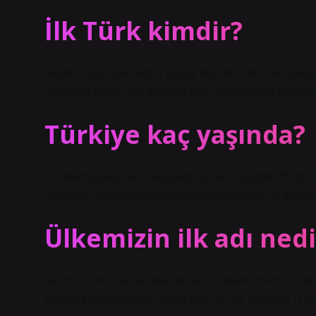
İlk Türk kimdir?
İskitler, daha çok İskitler olarak bilinirler, ilk Türk toplu
oluşturan proto-Türk kabilesi olan “Turanaid”in üyelerid
Türkiye kaç yaşında?
Cumhurbaşkanımız mesajında ​​şunları kaydetti: “Bugün, 
noktasını, Cumhuriyetimizin ilanının 94’üncü yıl dönü
Ülkemizin ilk adı nedi
Tarihte “Türk” olarak adlandırılan ilk devlet “Kıbrıs Türk 
Bizans kaynaklarında ortaya çıktı. VI. 19. yüzyılda “Türk