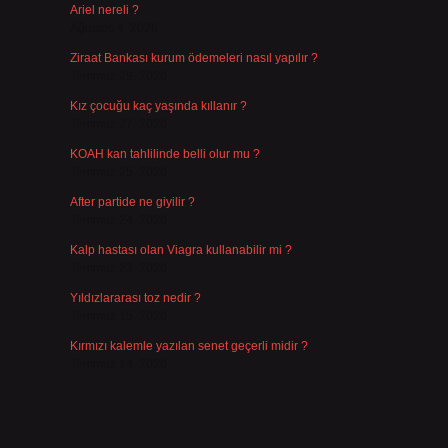
Ariel nereli ?
Ağustos 4, 2026
Ziraat Bankası kurum ödemeleri nasıl yapılır ?
.
Temmuz 29, 2026
Kız çocuğu kaç yaşında kıllanır ?
Temmuz 27, 2026
KOAH kan tahlilinde belli olur mu ?
Temmuz 25, 2026
After partide ne giyilir ?
Temmuz 24, 2026
Kalp hastası olan Viagra kullanabilir mi ?
Temmuz 23, 2026
Yıldızlararası toz nedir ?
Temmuz 15, 2026
Kırmızı kalemle yazılan senet geçerli midir ?
Temmuz 14, 2026