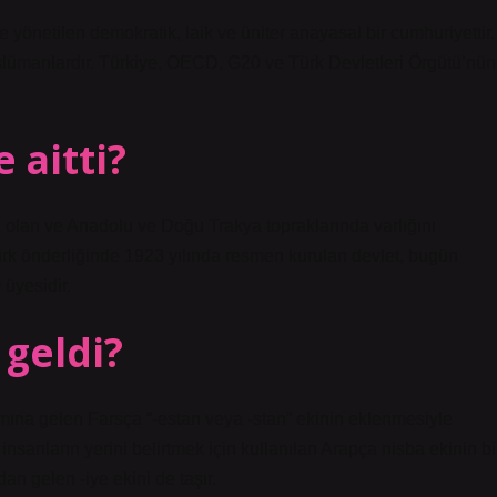
 yönetilen demokratik, laik ve üniter anayasal bir cumhuriyettir.
lümanlardır. Türkiye, OECD, G20 ve Türk Devletleri Örgütü’nün
 aitti?
 olan ve Anadolu ve Doğu Trakya topraklarında varlığını
ürk önderliğinde 1923 yılında resmen kurulan devlet, bugün
üyesidir.
 geldi?
mına gelen Farsça “-estan veya -stan” ekinin eklenmesiyle
an gelen -iye ekini de taşır.