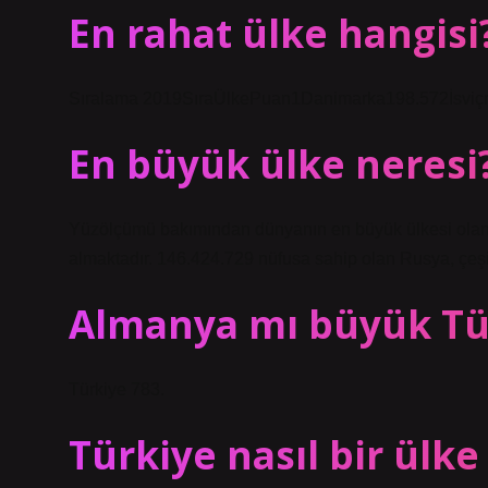
En rahat ülke hangisi
Sıralama 2019SıraÜlkePuan1Danimarka198.572İsviçr
En büyük ülke neresi
Yüzölçümü bakımından dünyanın en büyük ülkesi olan
almaktadır. 146.424.729 nüfusa sahip olan Rusya, çeşit
Almanya mı büyük Tü
Türkiye 783.
Türkiye nasıl bir ülke