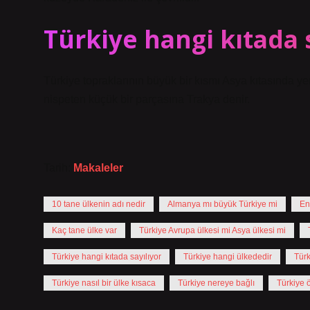
Türkiye hangi kıtada 
Türkiye topraklarının büyük bir kısmı Asya kıtasında y
nispeten küçük bir parçasına Trakya denir.
Tarih:
Makaleler
10 tane ülkenin adı nedir
Almanya mı büyük Türkiye mi
En
Kaç tane ülke var
Türkiye Avrupa ülkesi mi Asya ülkesi mi
Türkiye hangi kıtada sayılıyor
Türkiye hangi ülkededir
Türk
Türkiye nasıl bir ülke kısaca
Türkiye nereye bağlı
Türkiye 