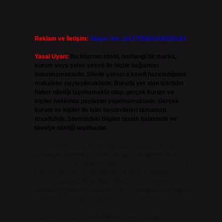
Reklam ve İletişim:
Skype: live:.cid.575569c608265c69
Yasal Uyarı:
Bu internet sitesi, herhangi bir marka,
kurum veya şahıs şirketi ile hiçbir bağlantısı
bulunmamaktadır. Sitede yalnızca kendi hazırladığımız
makaleler paylaşılmaktadır. Burada yer alan içerikler
haber niteliği taşımamakta olup, gerçek kurum ve
kişiler hakkında paylaşım yapılmamaktadır. Gerçek
kurum ve kişiler ile isim benzerlikleri tamamen
tesadüfidir. Sitemizdeki bilgiler taslak halindedir ve
tavsiye niteliği taşımazlar.
Sitemiz, 5651 Sayılı Kanun gereğince Bilgi Teknolojileri
ve İletişim Kurumu (BTK) tarafından onaylanmış bir Yer
Sağlayıcı olarak hizmet vermektedir. Bu nedenle, sitedeki
içerikleri proaktif olarak denetleme veya araştırma
yükümlülüğümüz bulunmamaktadır. Ancak, üyelerimiz
yazdıkları içeriklerin sorumluluğunu taşımakta olup, siteye
üye olarak bu sorumluluğu kabul etmiş sayılırlar.
Hukuka ve yasal düzenlemelere aykırı olduğunu