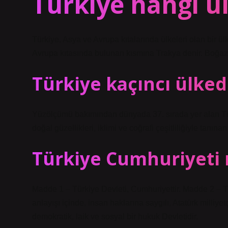
Türkiye hangi ü
Türkiye, Asya ve Avrupa kıtalarında ülkeleri olan bir ü
Avrupa kıtasında bulunan kısmına Trakya denir. Boğazla
Türkiye kaçıncı ülked
Yüzölçümü bakımından dünyada 37. sırada yer alan Tür
doğal güzellikleri, iklimi ve coğrafi çeşitliliğiyle tanınan 
Türkiye Cumhuriyeti n
Madde 1 – Türkiye Devleti, Cumhuriyettir. Madde 2 – T
anlayışı içinde, insan haklarına saygılı, Atatürk milliyet
demokratik, laik ve sosyal bir hukuk Devletidir.