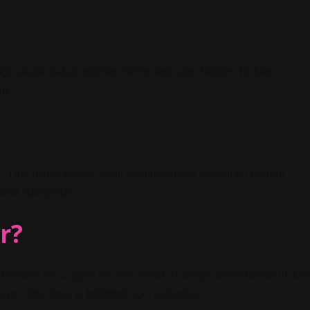
luğu olarak kabul edilirler. Tarihçilere göre İskitler, Türkleri
ir.
Türk milleti olarak, şanlı tarihimizin çok önemli bir dönüm
münü kutluyoruz.
r?
Devleti” idi. Coğrafi bir isim olarak “Türkiye” terimi tarihte ilk kez
iye” Orta Asya’yı belirtmek için kullanıldı.