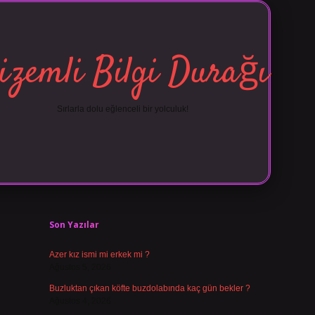
izemli Bilgi Durağı
Sırlarla dolu eğlenceli bir yolculuk!
Sidebar
vdcasino 
Son Yazılar
Azer kız ismi mi erkek mi ?
Ağustos 5, 2026
Buzluktan çıkan köfte buzdolabında kaç gün bekler ?
Ağustos 4, 2026