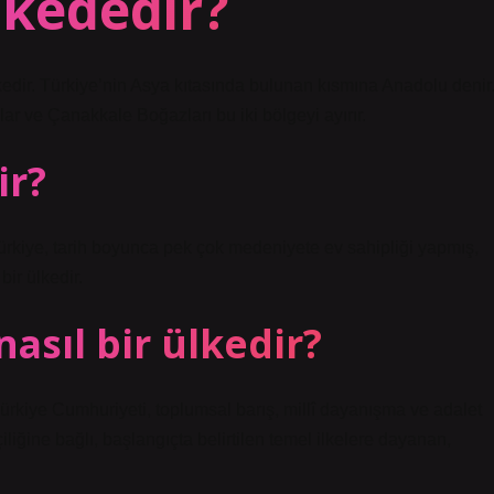
lkededir?
lkedir. Türkiye’nin Asya kıtasında bulunan kısmına Anadolu denir
r ve Çanakkale Boğazları bu iki bölgeyi ayırır.
ir?
kiye, tarih boyunca pek çok medeniyete ev sahipliği yapmış,
bir ülkedir.
asıl bir ülkedir?
ürkiye Cumhuriyeti, toplumsal barış, millî dayanışma ve adalet
çiliğine bağlı, başlangıçta belirtilen temel ilkelere dayanan,