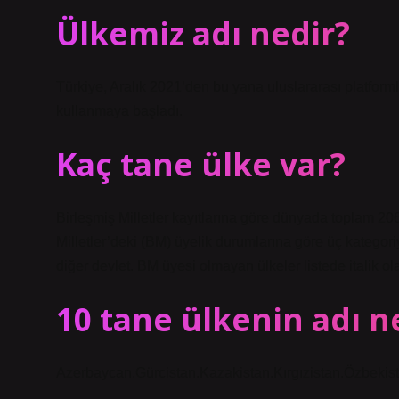
Ülkemiz adı nedir?
Türkiye, Aralık 2021’den bu yana uluslararası platforml
kullanmaya başladı.
Kaç tane ülke var?
Birleşmiş Milletler kayıtlarına göre dünyada toplam 20
Milletler’deki (BM) üyelik durumlarına göre üç kategori
diğer devlet. BM üyesi olmayan ülkeler listede italik ola
10 tane ülkenin adı n
Azerbaycan.Gürcistan.Kazakistan.Kırgızistan.Özbekist