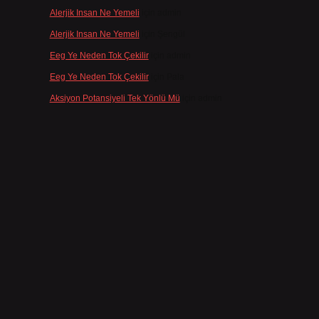
Alerjik Insan Ne Yemeli
için
admin
Alerjik Insan Ne Yemeli
için
Şengül
Eeg Ye Neden Tok Çekilir
için
admin
Eeg Ye Neden Tok Çekilir
için
Pala
Aksiyon Potansiyeli Tek Yönlü Mü
için
admin