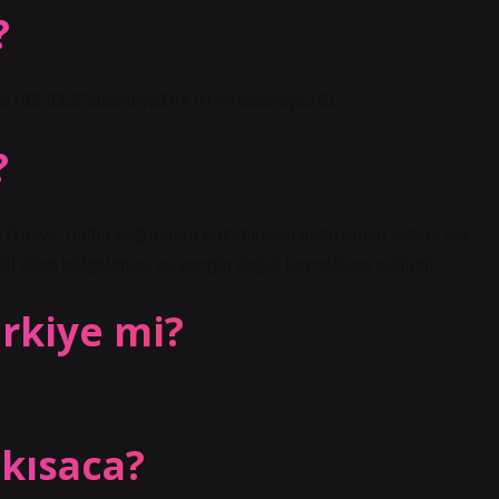
?
e195.933Finlandiya194.014Avustralya191.
?
 Rusya, nüfus yoğunluğu bakımından dokuzuncu sırada yer
li iklim bölgelerine ve zengin doğal kaynaklara sahiptir.
rkiye mi?
 kısaca?