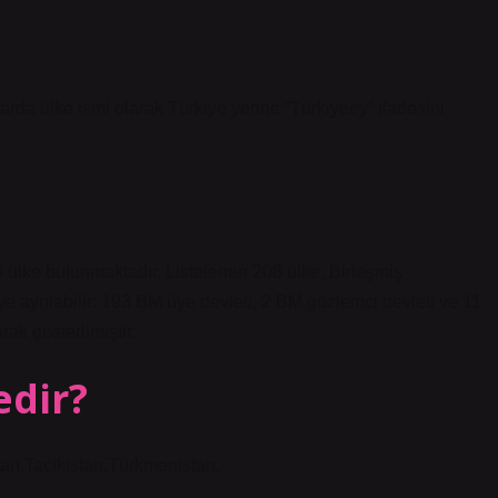
arda ülke ismi olarak Türkiye yerine “Türkiyeey” ifadesini
6 ülke bulunmaktadır. Listelenen 208 ülke, Birleşmiş
ye ayrılabilir: 193 BM üye devleti, 2 BM gözlemci devleti ve 11
rak gösterilmiştir.
edir?
an.Tacikistan.Türkmenistan.