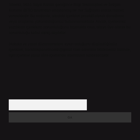
Sitemiz, 5651 Sayılı Kanun gereğince Bilgi Teknolojileri ve İletişim
Kurumu (BTK) tarafından onaylanmış bir Yer Sağlayıcı olarak hizmet
vermektedir. Bu nedenle, sitedeki içerikleri proaktif olarak denetleme
veya araştırma yükümlülüğümüz bulunmamaktadır. Ancak, üyelerimiz
yazdıkları içeriklerin sorumluluğunu taşımakta olup, siteye üye olarak bu
sorumluluğu kabul etmiş sayılırlar.
Hukuka ve yasal düzenlemelere aykırı olduğunu düşündüğünüz
içerikleri,
backlinkpanelicomtr@gmail.com
adresine bildirmeniz halinde,
ilgili içerikler yasal süre içerisinde sitemizden kaldırılacaktır.
Arama