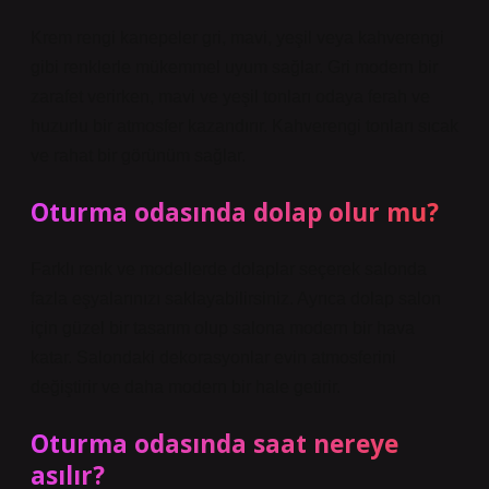
Krem rengi kanepeler gri, mavi, yeşil veya kahverengi
gibi renklerle mükemmel uyum sağlar. Gri modern bir
zarafet verirken, mavi ve yeşil tonları odaya ferah ve
huzurlu bir atmosfer kazandırır. Kahverengi tonları sıcak
ve rahat bir görünüm sağlar.
Oturma odasında dolap olur mu?
Farklı renk ve modellerde dolaplar seçerek salonda
fazla eşyalarınızı saklayabilirsiniz. Ayrıca dolap salon
için güzel bir tasarım olup salona modern bir hava
katar. Salondaki dekorasyonlar evin atmosferini
değiştirir ve daha modern bir hale getirir.
Oturma odasında saat nereye
asılır?