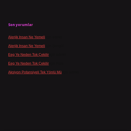
Son yorumlar
Alerjik Insan Ne Yemeli
için
admin
Alerjik Insan Ne Yemeli
için
Şengül
Eeg Ye Neden Tok Çekilir
için
admin
Eeg Ye Neden Tok Çekilir
için
Pala
Aksiyon Potansiyeli Tek Yönlü Mü
için
admin