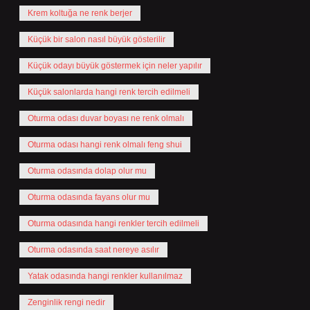
Krem koltuğa ne renk berjer
Küçük bir salon nasıl büyük gösterilir
Küçük odayı büyük göstermek için neler yapılır
Küçük salonlarda hangi renk tercih edilmeli
Oturma odası duvar boyası ne renk olmalı
Oturma odası hangi renk olmalı feng shui
Oturma odasında dolap olur mu
Oturma odasında fayans olur mu
Oturma odasında hangi renkler tercih edilmeli
Oturma odasında saat nereye asılır
Yatak odasında hangi renkler kullanılmaz
Zenginlik rengi nedir