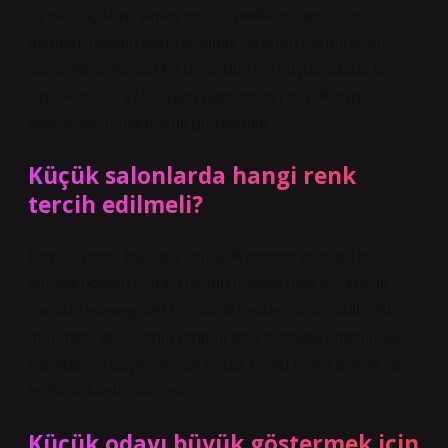
Ayna, doğal ve yapay ışığı iç mekanın her yerine
dağıtan, odanın daha aydınlık ve ferah görünmesini
sağlayan dekoratif bir unsurdur. En küçük odalar bile,
özellikle ışığı yakalayan köşelerdeki büyük aynalar
sayesinde daha büyük görünebilir.
Küçük salonlarda hangi renk
tercih edilmeli?
Beyaz, krem, bej, açık gri, açık pembe ve mavi küçük
oturma odaları için en uygun renkler olsa da, küçük
çocuklu ebeveynler için ideal renkler olmayabilir. Bu
durumda, kanepenin rengini açık tonlarda tutabilir ve
kanepenizi geçici olarak çocuk dostu renkli bezler ve
kılıflarla kaplayabilirsiniz.
Küçük odayı büyük göstermek için