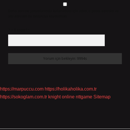
Daha sonraki yorumlarımda kullanılması için adım, e-posta adresim ve
site adresim bu tarayıcıya kaydedilsin.
7 + 8 kaçtır?
*
https://marpuccu.com
https://holikaholika.com.tr
https://sokoglam.com.tr
knight online
nttgame
Sitemap