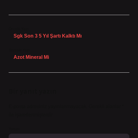
Önceki Yazı
Sgk Son 3 5 Yıl Şartı Kalktı Mı
Sonraki Yazı
Azot Mineral Mi
Bir yanıt yazın
E-posta adresiniz yayınlanmayacak.
Gerekli alanlar
*
ile işaretlenmişlerdir
Yorum