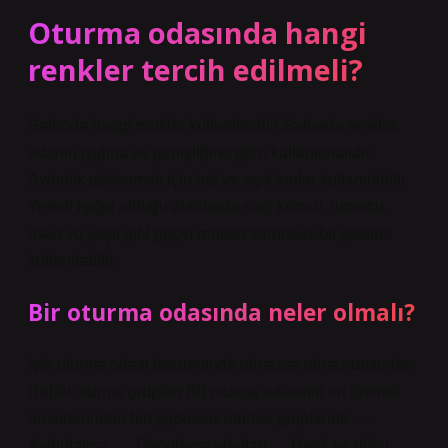
Oturma odasında hangi
renkler tercih edilmeli?
Salonda hangi renkler kullanılmalı? Salonda renkler,
odanın ışığına ve genişliğine göre kullanılmalıdır.
Aydınlık göstermek için bej ve açık tonlar kullanılabilir.
Yeterli ışığın olduğu alanlarda sarı, kırmızı, turuncu,
mavi ve yeşil gibi güçlü renkler sorunsuz bir şekilde
kullanılabilir.
Bir oturma odasında neler olmalı?
İşte oturma odası tasarımında olmazsa olmaz unsurlar:
Rahat oturma grupları Bir oturma odasının en önemli
unsurlarından biri şüphesiz oturma gruplarıdır. …
Aydınlatma. … Depolama alanları … Renk ve doku. …