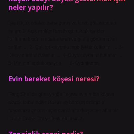
neler yapılır?
İşte küçük odaları daha geniş ve ferah göstermenin
sırları: 1- Açık renkleri tercih edin. Açık renkler
kullanmak odanın daha ferah ve geniş görünmesini
sağlar. … 2- Çok fonksiyonlu mobilyalar kullanın. … 3-
Dikey alanlar kullanın. … 4- Büyük aynalar kullanın. …
5- Minimalist dekorasyon. … 6- Aydınlatma.
Evin bereket köşesi neresi?
Feng Shui’de güneydoğu köşesi evin refah köşesi
olarak kabul edilir. Bolluk ve bereket enerjisini
hayatınıza çekmek için evinizin bu köşesine altın bir
Come Come Cat yerleştirebilirsiniz.