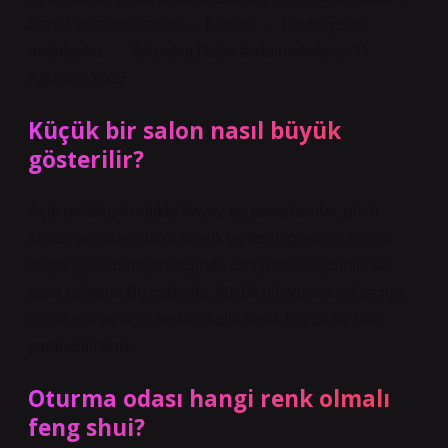
Sanat ve aksesuarlar. … Bitkiler. … Fonksiyonel
mobilyalar. … Teknoloji.Daha fazla makale…•31
Ağustos 2023
Küçük bir salon nasıl büyük
gösterilir?
Açık renkler, özellikle beyaz ve pastel tonlar, gözü
aldatır ve odayı daha büyük ve ferah gösterir. Ayrıca,
doğal ışıkla birleştirildiğinde odayı daha aydınlık ve
canlı gösterir. Bu nedenle, küçük bir oturma odasında,
doğal ışık ve açık renkler kullanarak büyük bir fark
yaratabilirsiniz.
Oturma odası hangi renk olmalı
feng shui?