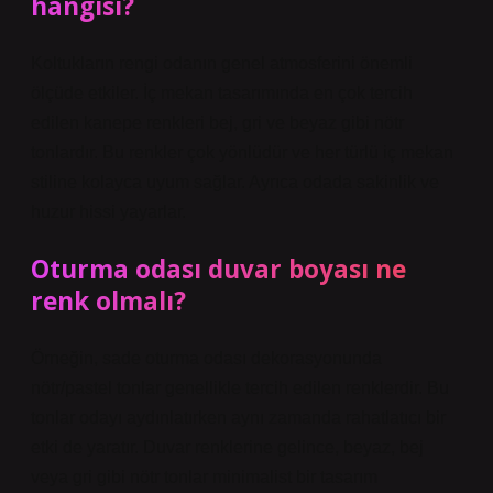
hangisi?
Koltukların rengi odanın genel atmosferini önemli
ölçüde etkiler. İç mekan tasarımında en çok tercih
edilen kanepe renkleri bej, gri ve beyaz gibi nötr
tonlardır. Bu renkler çok yönlüdür ve her türlü iç mekan
stiline kolayca uyum sağlar. Ayrıca odada sakinlik ve
huzur hissi yayarlar.
Oturma odası duvar boyası ne
renk olmalı?
Örneğin, sade oturma odası dekorasyonunda
nötr/pastel tonlar genellikle tercih edilen renklerdir. Bu
tonlar odayı aydınlatırken aynı zamanda rahatlatıcı bir
etki de yaratır. Duvar renklerine gelince, beyaz, bej
veya gri gibi nötr tonlar minimalist bir tasarım