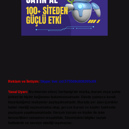
Reklam ve İletişim:
Skype: live:.cid.575569c608265c69
Yasal Uyarı:
Bu internet sitesi, herhangi bir marka, kurum veya şahıs
şirketi ile hiçbir bağlantısı bulunmamaktadır. Sitede yalnızca kendi
hazırladığımız makaleler paylaşılmaktadır. Burada yer alan içerikler
haber niteliği taşımamakta olup, gerçek kurum ve kişiler hakkında
paylaşım yapılmamaktadır. Gerçek kurum ve kişiler ile isim
benzerlikleri tamamen tesadüfidir. Sitemizdeki bilgiler taslak
halindedir ve tavsiye niteliği taşımazlar.