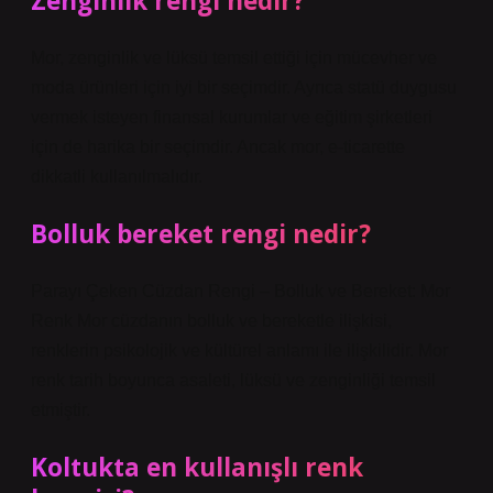
Zenginlik rengi nedir?
Mor, zenginlik ve lüksü temsil ettiği için mücevher ve
moda ürünleri için iyi bir seçimdir. Ayrıca statü duygusu
vermek isteyen finansal kurumlar ve eğitim şirketleri
için de harika bir seçimdir. Ancak mor, e-ticarette
dikkatli kullanılmalıdır.
Bolluk bereket rengi nedir?
Parayı Çeken Cüzdan Rengi – Bolluk ve Bereket: Mor
Renk Mor cüzdanın bolluk ve bereketle ilişkisi,
renklerin psikolojik ve kültürel anlamı ile ilişkilidir. Mor
renk tarih boyunca asaleti, lüksü ve zenginliği temsil
etmiştir.
Koltukta en kullanışlı renk