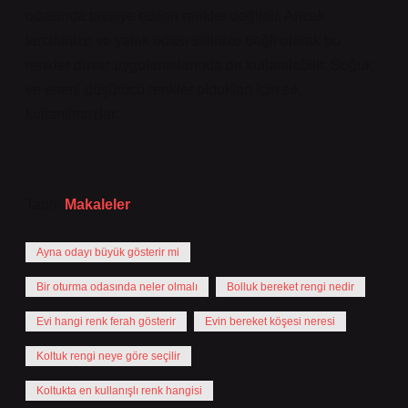
odasında tavsiye edilen renkler değildir. Ancak
tercihinize ve yatak odası stilinize bağlı olarak bu
renkler duvar uygulamalarında da kullanılabilir. Soğuk
ve enerji düşürücü renkler oldukları için sık
kullanılmazlar.
Tarih:
Makaleler
Ayna odayı büyük gösterir mi
Bir oturma odasında neler olmalı
Bolluk bereket rengi nedir
Evi hangi renk ferah gösterir
Evin bereket köşesi neresi
Koltuk rengi neye göre seçilir
Koltukta en kullanışlı renk hangisi