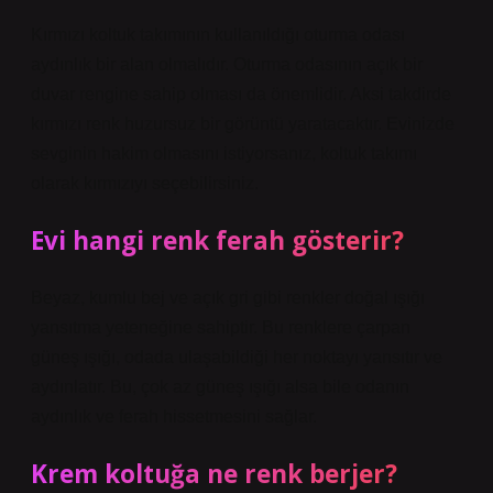
Kırmızı koltuk takımının kullanıldığı oturma odası
aydınlık bir alan olmalıdır. Oturma odasının açık bir
duvar rengine sahip olması da önemlidir. Aksi takdirde
kırmızı renk huzursuz bir görüntü yaratacaktır. Evinizde
sevginin hakim olmasını istiyorsanız, koltuk takımı
olarak kırmızıyı seçebilirsiniz.
Evi hangi renk ferah gösterir?
Beyaz, kumlu bej ve açık gri gibi renkler doğal ışığı
yansıtma yeteneğine sahiptir. Bu renklere çarpan
güneş ışığı, odada ulaşabildiği her noktayı yansıtır ve
aydınlatır. Bu, çok az güneş ışığı alsa bile odanın
aydınlık ve ferah hissetmesini sağlar.
Krem koltuğa ne renk berjer?