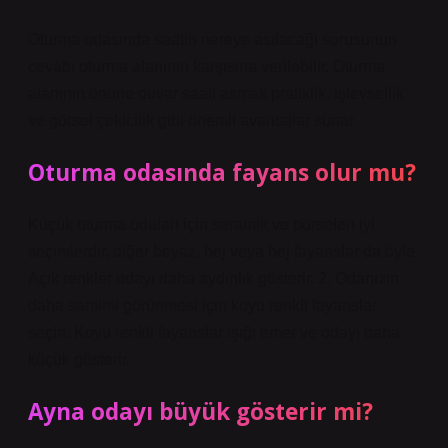
Oturma odasında saatin nereye asılacağı sorusunun
cevabı oturma alanının karşısına verilebilir. Oturma
alanının önüne duvar saati asmak pratiklik, işlevsellik
ve görsel çekicilik gibi önemli avantajlar sunar.
Oturma odasında fayans olur mu?
Küçük oturma odaları için seramik ve porselen iyi
seçimlerdir, diğer beyaz, bej veya bej fayanslar da öyle.
Açık renkler odayı daha aydınlık gösterir. 2. Odanızın
daha samimi görünmesi için koyu renkli fayanslar
seçin. Koyu renkli fayanslar ışığı emer ve odayı daha
küçük gösterir.
Ayna odayı büyük gösterir mi?