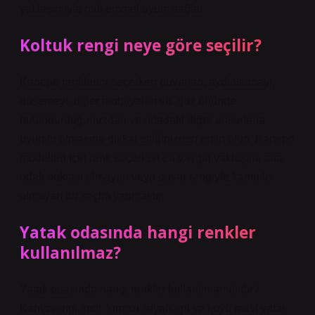
yaklaşımıyla mükemmel uyum sağlar.
Koltuk rengi neye göre seçilir?
Kanepe renklerini seçerken duvarları, aydınlatmayı,
döşemeyi, diğer mobilyaları vb. göz önünde
bulundurduğunuzdan ve odadaki diğer unsurlarla
uyumlu olmasına dikkat ettiğinizden emin olun. Kanepe
modelleri için renk seçerken en yaygın yaklaşım, ana
odak noktası olmayan veya duvar rengiyle kamufle
olmayan bir seçim yapmaktır.
Yatak odasında hangi renkler
kullanılmaz?
Yatak odasında hangi renkler kullanılmamalıdır?
Kahverengi, mor, kırmızı, siyah, gri ve koyu mavi yatak