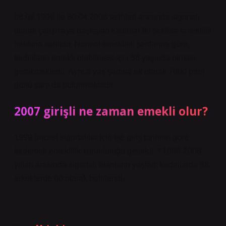
08.09.1999 ile 30.04.2008 tarihleri ​​arasında sigortalı
olarak çalışmaya başlayan kadınlar iki şekilde emeklilik
hakkına sahiptir. Normal emeklilik şartlarına göre,
kadınların emekli olabilmesi için 58 yaşında olması
gerekmektedir. Ayrıca yaş şartına ek olarak 7000 prim
günü şartı da bulunmaktadır.
2007 girişli ne zaman emekli olur?
1999 öncesi sigortalılar için işe giriş tarihine göre
kademeli emeklilik zorunluluğu getirildi. * 1999-2008
yılları arasında sigortalı olanların yaşları; kadınlarda 58,
erkeklerde 60 olarak belirlendi.