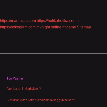
https://marpuccu.com
https://holikaholika.com.tr
https://sokoglam.com.tr
knight online
nttgame
Sitemap
Sidebar
Son Yazılar
Azer kız ismi mi erkek mi ?
Ağustos 5, 2026
Buzluktan çıkan köfte buzdolabında kaç gün bekler ?
Ağustos 4, 2026