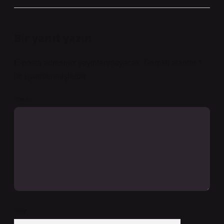
Bir yanıt yazın
E-posta adresiniz yayınlanmayacak.
Gerekli alanlar
*
ile işaretlenmişlerdir
Yorum
İsim*