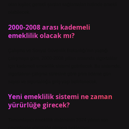
olan kişiler, gerekli şartları sağlamaları halinde emekli
olabilecek.
2000-2008 arası kademeli
emeklilik olacak mı?
Çalışma ve Sosyal Güvenlik Bakanlığı’nın yaptığı
çalışmaya göre, 2000-2008 yılları arasında sigortalılar
için kademeli emeklilik sistemi getirilecek. Bu sistemde,
sigortalının çalışma süresine göre prim ödeme gün
sayısı ve sigortalılığa giriş yaşı belirlenecek.
Yeni emeklilik sistemi ne zaman
yürürlüğe girecek?
Tamamlayıcı emeklilik sisteminin 2024 yılının son
çeyreğinde yürürlüğe girmesi bekleniyor.