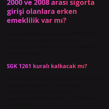
2000 ve 2008 arası sigorta
girişi olanlara erken
emeklilik var mı?
Kayan emeklilik sistemi onaylanırsa, 2000-2008 yılları
arasında sigortalı olanlar, EYT Yönetmeliği
kapsamında güncellenen prim yaş sınırına göre erken
emekli olabilecekler.
SGK 1261 kuralı kalkacak mı?
Mehmet Vançin 7200 sadece 1 milyon küçük esnaf için
tasarlanmıştır. Kısacası, 1261 yeni sistemde
01.05.2008’den sonra sigortalı olanlara
uygulanmayacaktır. Mehmet Vançin. EK5 Tarım veya
devam eden iş.