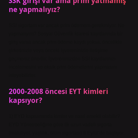
SSK girişi var ama prim yatmamış
ne yapmalıyız?
SSI sigortam var ancak prim ödemem gerekmiyor. Ne
yapmalıyım? Sosyal Güvenlik İdaresi kayıtlarında bir
giriş varsa ancak prim ödeme kaydı yoksa, öncelikle
şirketinizle veya önceki işvereninizle iletişime
geçmeniz önerilir. İşvereninizden SSI kayıtlarınızı
incelemesini ve eksik prim ödemelerini yapmasını
isteyebilirler.
2000-2008 öncesi EYT kimleri
kapsıyor?
1) EYD kapsamında kimler ve nasıl emekli olabilir?
EYD Yönetmeliğine göre ilk uzun vadeli sigorta
(maluliyet, yaşlılık, ölüm sigortası) 8 Eylül’de başlıyor.