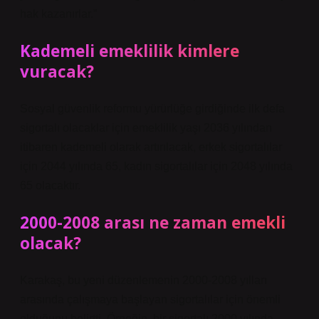
hak kazanırlar.”
Kademeli emeklilik kimlere
vuracak?
Sosyal güvenlik reformu yürürlüğe girdiğinde ilk defa
sigortalı olacaklar için emeklilik yaşı 2036 yılından
itibaren kademeli olarak artırılacak, erkek sigortalılar
için 2044 yılında 65, kadın sigortalılar için 2048 yılında
65 olacaktır.
2000-2008 arası ne zaman emekli
olacak?
Karakaş, bu yeni düzenlemenin 2000-2008 yılları
arasında çalışmaya başlayan sigortalılar için önemli
olduğunu belirtti. Örneğin, bir sigortalı 2000 yılında