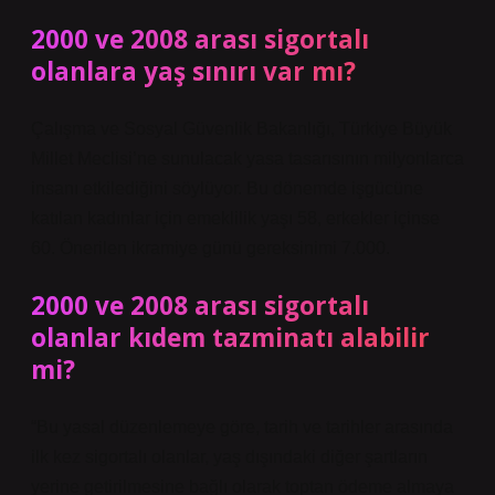
2000 ve 2008 arası sigortalı
olanlara yaş sınırı var mı?
Çalışma ve Sosyal Güvenlik Bakanlığı, Türkiye Büyük
Millet Meclisi’ne sunulacak yasa tasarısının milyonlarca
insanı etkilediğini söylüyor. Bu dönemde işgücüne
katılan kadınlar için emeklilik yaşı 58, erkekler içinse
60. Önerilen ikramiye günü gereksinimi 7.000.
2000 ve 2008 arası sigortalı
olanlar kıdem tazminatı alabilir
mi?
“Bu yasal düzenlemeye göre, tarih ve tarihler arasında
ilk kez sigortalı olanlar, yaş dışındaki diğer şartların
yerine getirilmesine bağlı olarak toptan ödeme almaya