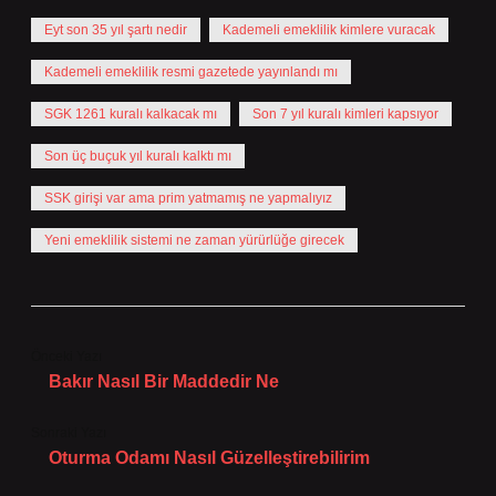
Eyt son 35 yıl şartı nedir
Kademeli emeklilik kimlere vuracak
Kademeli emeklilik resmi gazetede yayınlandı mı
SGK 1261 kuralı kalkacak mı
Son 7 yıl kuralı kimleri kapsıyor
Son üç buçuk yıl kuralı kalktı mı
SSK girişi var ama prim yatmamış ne yapmalıyız
Yeni emeklilik sistemi ne zaman yürürlüğe girecek
Önceki Yazı
Bakır Nasıl Bir Maddedir Ne
Sonraki Yazı
Oturma Odamı Nasıl Güzelleştirebilirim