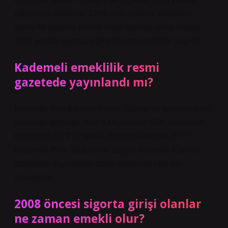
çalışmaya başlarsa, 7.500 prim gününe ulaştıktan
sonra 60 yaşında emekli olma hakkına sahip olacak.
2008 yılında sigortaya girenler için emeklilik yaşı 64.
Kademeli emeklilik resmi
gazetede yayınlandı mı?
Emeklilik Yaşı Kanunu Resmi Gazete’de yayımlanarak
yürürlüğe girmiştir. İzmir İl Müdürlüğü SGK tarafından
hazırlanan EYT Emeklilik Başvuru Rehberi, EYT
Kademeli Prim Tablosu ve Sosyal Güvenlik Kurumu
tarafından yayımlanan basın duyurusu ekte yer
almaktadır.
2008 öncesi sigorta girişi olanlar
ne zaman emekli olur?