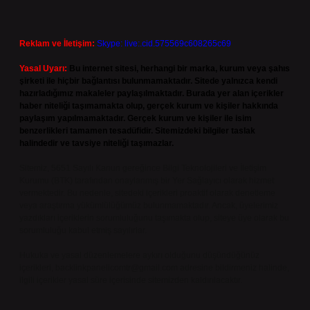
Reklam ve İletişim:
Skype: live:.cid.575569c608265c69
Yasal Uyarı:
Bu internet sitesi, herhangi bir marka, kurum veya şahıs
şirketi ile hiçbir bağlantısı bulunmamaktadır. Sitede yalnızca kendi
hazırladığımız makaleler paylaşılmaktadır. Burada yer alan içerikler
haber niteliği taşımamakta olup, gerçek kurum ve kişiler hakkında
paylaşım yapılmamaktadır. Gerçek kurum ve kişiler ile isim
benzerlikleri tamamen tesadüfidir. Sitemizdeki bilgiler taslak
halindedir ve tavsiye niteliği taşımazlar.
Sitemiz, 5651 Sayılı Kanun gereğince Bilgi Teknolojileri ve İletişim
Kurumu (BTK) tarafından onaylanmış bir Yer Sağlayıcı olarak hizmet
vermektedir. Bu nedenle, sitedeki içerikleri proaktif olarak denetleme
veya araştırma yükümlülüğümüz bulunmamaktadır. Ancak, üyelerimiz
yazdıkları içeriklerin sorumluluğunu taşımakta olup, siteye üye olarak bu
sorumluluğu kabul etmiş sayılırlar.
Hukuka ve yasal düzenlemelere aykırı olduğunu düşündüğünüz
içerikleri,
backlinkpanelicomtr@gmail.com
adresine bildirmeniz halinde,
ilgili içerikler yasal süre içerisinde sitemizden kaldırılacaktır.