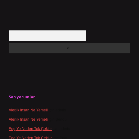
Arama
Son yorumlar
Alerjik Insan Ne Yemeli
için
admin
Alerjik Insan Ne Yemeli
için
Şengül
Eeg Ye Neden Tok Çekilir
için
admin
Eeg Ye Neden Tok Çekilir
için
Pala