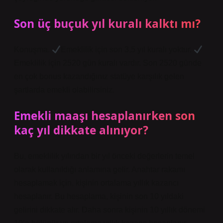
Son üç buçuk yıl kuralı kalktı mı?
Konuşma.
Emeklilik için son 3,5 yıl kuralı yoktur.
Emeklilik için 2520 gün kuralı vardır. Son 2520 günde
en çok bonus kazandığınız statüye karşılık gelen
şartlarda emekli olabilirsiniz.
Emekli maaşı hesaplanırken son
kaç yıl dikkate alınıyor?
Bu, emeklilik yılından bir yıl önceki değerlerin temel
olarak kullanıldığı anlamına gelir. Anahtar rakamı
hesaplamak için, kişinin ortalama yıllık kazancı
hesaplanır. Bu hesaplama, kişinin son 10 yıldaki
gelirini dikkate alır. Daha sonra kişinin 10 yıllık dönemi