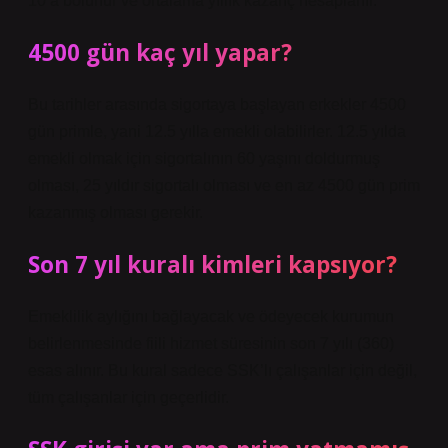
10’a bölünür ve ortalama yıllık kazanç hesaplanır.
4500 gün kaç yıl yapar?
Bu tarihler arasında sigortaya başlayan erkekler 4500
gün primle, yani 12.5 yılla emekli olabilirler. 12.5 yılda
emekli olmak için sigortalının 60 yaşını doldurmuş
olması, 25 yıldır sigortalı olması ve en az 4500 gün prim
kazanmış olması gerekir.
Son 7 yıl kuralı kimleri kapsıyor?
Emeklilik aylığını bağlayacak ve ödeyecek kurumun
belirlenmesinde fiili hizmet süresinin son 7 yılı (360)
esas alınır. Bu kural sadece SSK’lı çalışanlar için değil,
tüm çalışanlar için geçerlidir.