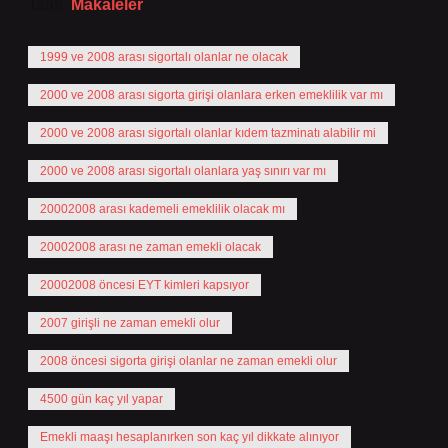
Tarih:
Makaleler
1999 ve 2008 arası sigortalı olanlar ne olacak
2000 ve 2008 arası sigorta girişi olanlara erken emeklilik var mı
2000 ve 2008 arası sigortalı olanlar kıdem tazminatı alabilir mi
2000 ve 2008 arası sigortalı olanlara yaş sınırı var mı
20002008 arası kademeli emeklilik olacak mı
20002008 arası ne zaman emekli olacak
20002008 öncesi EYT kimleri kapsıyor
2007 girişli ne zaman emekli olur
2008 öncesi sigorta girişi olanlar ne zaman emekli olur
4500 gün kaç yıl yapar
Emekli maaşı hesaplanırken son kaç yıl dikkate alınıyor