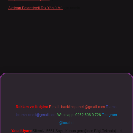
Aksiyon Potansiyeli Tek Yönlü Mü
için
admin
o giriş
Reklam ve İletişim:
E-mail:
backlinkpaneli@gmail.com
Teams:
forumhizmeti@gmail.com
Whatsapp: 0262 606 0 726
Telegram:
@karabul
Yasal Uyarı:
Sitemiz, 5651 Sayılı Kanun gereğince Bilgi Teknolojileri