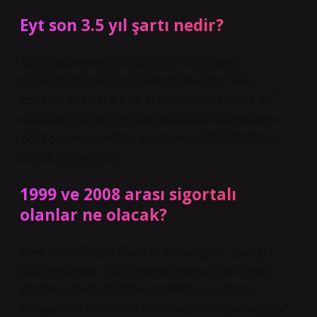
Eyt son 3.5 yıl şartı nedir?
7.200 prim gününden az olanlar 7.200 günü
tamamladıktan sonra emekli olabilecek. Erken
emeklilik için son 3,5 yılı değerlendirmek üzere BAĞ-
KUR’dan SSK’ya geçenler de SSK’da 3,5 yıldan ve
7200 günden az eğitim görmüşlerse BAĞ-KUR’dan
emekli olabilecekler.
1999 ve 2008 arası sigortalı
olanlar ne olacak?
Çalışma ve Sosyal Güvenlik Bakanlığı’nın yaptığı
çalışmaya göre, 1999 yılından sonra sigortalı girişi
olanlara yönelik değişken emeklilik uygulaması
onaylanırsa, 2000-2008 yılları arasında sigortalı girişi