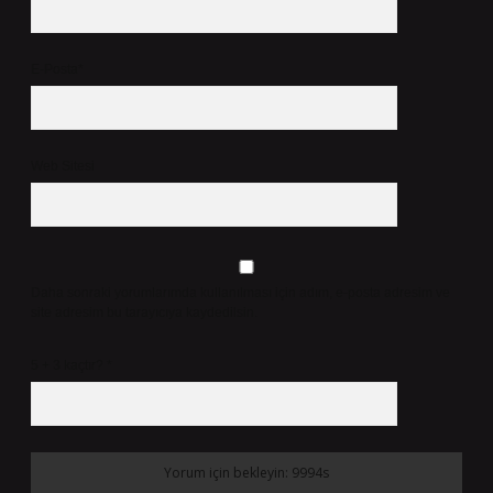
E-Posta*
Web Sitesi
Daha sonraki yorumlarımda kullanılması için adım, e-posta adresim ve
site adresim bu tarayıcıya kaydedilsin.
5 + 3 kaçtır?
*