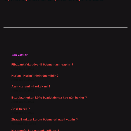
Sidebar
Son Yazılar
Fibabanka’da güvenli ödeme nasıl yapılır ?
Ağustos 6, 2026
Kur’an-ı Kerim’i niçin önemlidir ?
Ağustos 6, 2026
Azer kız ismi mi erkek mi ?
Ağustos 5, 2026
Buzluktan çıkan köfte buzdolabında kaç gün bekler ?
Ağustos 4, 2026
Ariel nereli ?
Ağustos 4, 2026
Ziraat Bankası kurum ödemeleri nasıl yapılır ?
Temmuz 29, 2026
Kız çocuğu kaç yaşında kıllanır ?