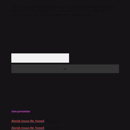
Hukuka ve yasal düzenlemelere aykırı olduğunu düşündüğünüz içerikleri,
backlinkpanelicomtr@gmail.com
adresine bildirmeniz halinde, ilgili
içerikler yasal süre içerisinde sitemizden kaldırılacaktır.
Arama
Son yorumlar
Alerjik Insan Ne Yemeli
için
admin
Alerjik Insan Ne Yemeli
için
Şengül