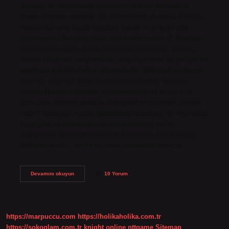
duyulan ve incelenecek problemin mevcut durumunu
ortaya koymayı amaçlar. Bu yöntemlerin en temel özelliği,
mevcut durumu kendi koşulları içinde ve olduğu gibi
incelemektir. Betimsel araştırma türleri nelerdir? Betimsel
araştırmaya uygun olarak kullanılan yöntemler; tarama,
durum çalışması araştırmaları, karşılaştırmalı ve gelişimsel
araştırma tekniklerinden oluşmaktadır. Betimsel araştırma
nicel mi nitel mi? Nicel araştırma modelleri. Betimsel
model: Mevcut durumları inceleyerek belirli konularda
sonuçlara varmayı amaçlar. Deneysel ve betimsel yöntem
nedir? Deneysel model: İstatistiksel teknikler, iki veya daha
fazla grup üzerinde yapılan uygulamaların belirli
değişkenler açısından etkilerini incelemek için kullanılır.
Betimsel model: Belirli bir konu üzerindeki mevcut…
Betimsel
Devamını okuyun
10 Yorum
Araştırma
Ne
Demek
https://marpuccu.com
https://holikaholika.com.tr
https://sokoglam.com.tr
knight online
nttgame
Sitemap