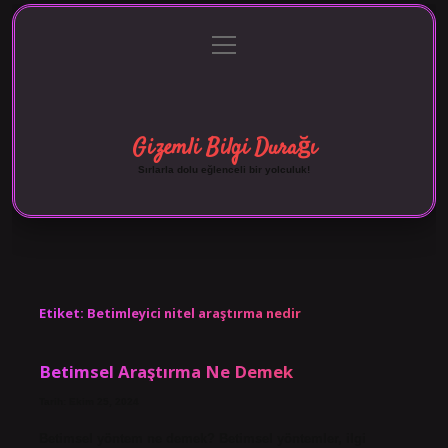
menüyü
Anasayfa
Gizlilik Politikası
Yasal Uyarı
aç
Hakkımızda
Gizemli Bilgi Durağı
Sırlarla dolu eğlenceli bir yolculuk!
Etiket:
Betimleyici nitel araştırma nedir
Betimsel Araştırma Ne Demek
Tarih: Ekim 25, 2024
Betimsel yöntem ne demek? Betimsel yöntemler, ilgi