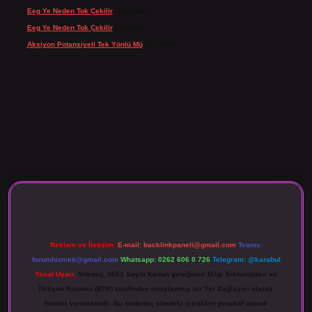
Eeg Ye Neden Tok Çekilir
için
admin
Eeg Ye Neden Tok Çekilir
için
Pala
Aksiyon Potansiyeli Tek Yönlü Mü
için
admin
o giriş
Reklam ve İletişim:
E-mail:
backlinkpaneli@gmail.com
Teams:
forumhizmeti@gmail.com
Whatsapp: 0262 606 0 726
Telegram: @karabul
Yasal Uyarı:
Sitemiz, 5651 Sayılı Kanun gereğince Bilgi Teknolojileri ve
İletişim Kurumu (BTK) tarafından onaylanmış bir Yer Sağlayıcı olarak
hizmet vermektedir. Bu nedenle, sitedeki içerikleri proaktif olarak